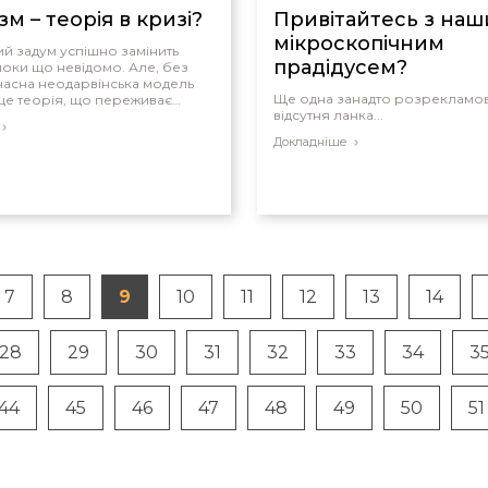
зм – теорія в кризі?
Привітайтесь з на
мікроскопічним
й задум успішно замінить
прадідусем?
 поки що невідомо. Але, без
учасна неодарвінська модель
Ще одна занадто розрекламо
 це теорія, що переживає
відсутня ланка...
Докладніше
7
8
9
10
11
12
13
14
28
29
30
31
32
33
34
3
44
45
46
47
48
49
50
51