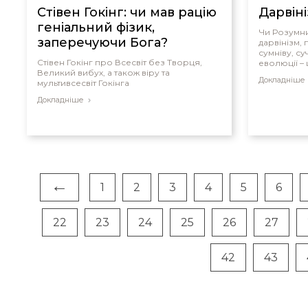
Стівен Гокінг: чи мав рацію
Дарвіні
геніальний фізик,
Чи Розумни
заперечуючи Бога?
дарвінізм,
сумніву, с
Стівен Гокінг про Всесвіт без Творця,
еволюції –
Великий вибух, а також віру та
кризу.
Докладніше
мультивсесвіт Гокінга
Докладніше
←
1
2
3
4
5
6
22
23
24
25
26
27
42
43