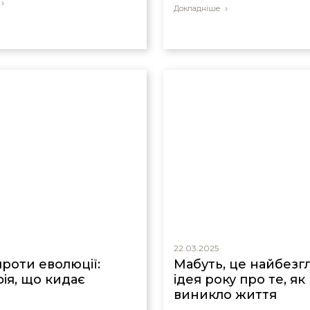
Докладніше
22.03.2025
проти еволюції:
Мабуть, це найбезг
фія, що кидає
ідея року про те, як
виникло життя