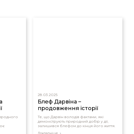
28.03.2025
а
Блеф Дарвіна –
ї
продовження історії
риродного
Те, що Дарвін володів фактами, які
демонструють природний добір у дії,
воє
залишився блефом до кінця його життя.
Докладніше