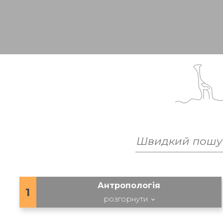
Антропологія
1
розгорнути