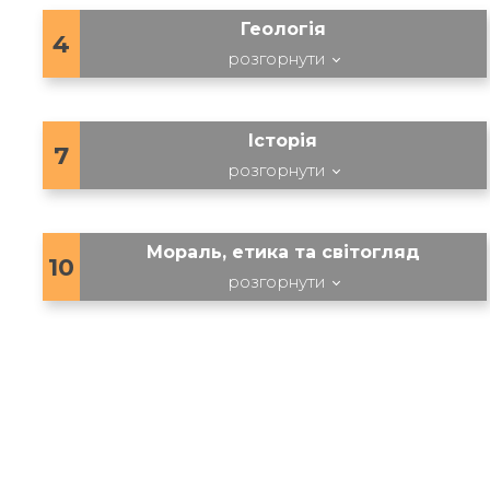
Геологія
4
розгорнути
Історія
7
розгорнути
Мораль, етика та світогляд
10
розгорнути