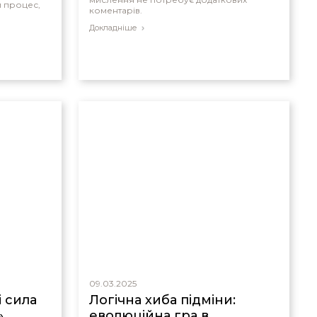
й процес,
коментарів.
Докладніше
09.03.2025
і сила
Логічна хиба підміни:
»
еволюційна гра в