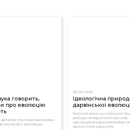
03.04.2025
аука говорить,
Ідеологічна природ
и про еволюцію
дарвінської еволюці
ть
Наполягаючи на істинності п
добору за відсутності доказів,
 деталей спостерігають вчені,
еволюційна наука викриває с
 розмов про еволюцію.
ідеологічне підгрунтя.