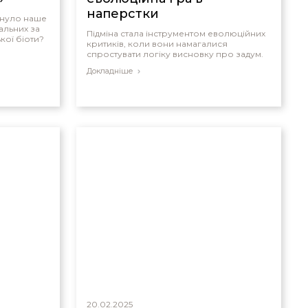
наперстки
унуло наше
альних за
Підміна стала інструментом еволюційних
кої біоти?
критиків, коли вони намагалися
спростувати логіку висновку про задум.
Докладніше
20.02.2025