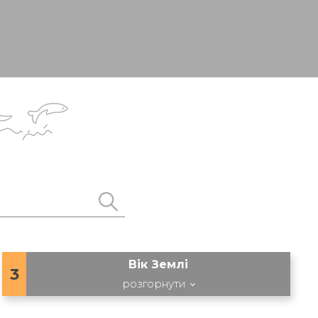
Вік Землі
3
розгорнути