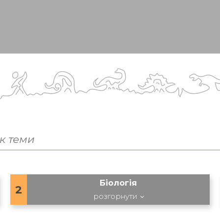
Біологія
2
розгорнути