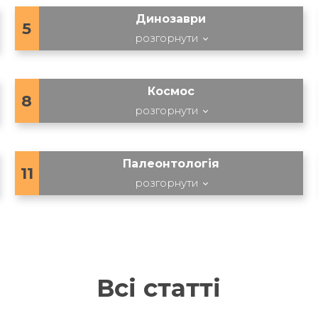
Динозаври
5
розгорнути
Космос
8
розгорнути
Палеонтологія
11
розгорнути
Всі статті