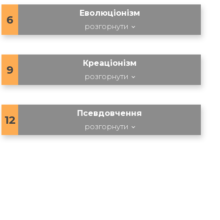
Еволюціонізм
6
розгорнути
Креаціонізм
9
розгорнути
Псевдовчення
12
розгорнути