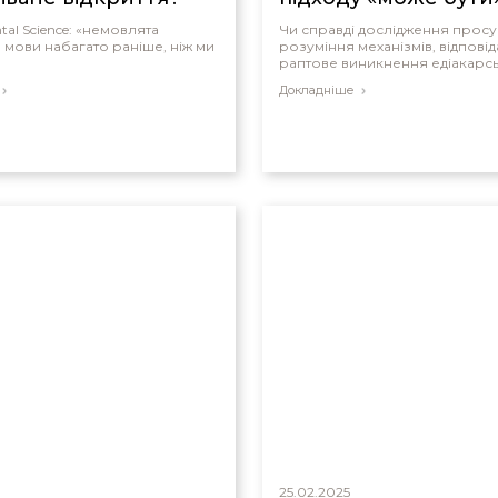
tal Science: «немовлята
Чи справді дослідження прос
 мови набагато раніше, ніж ми
розуміння механізмів, відповід
раптове виникнення едіакарсь
Докладніше
25.02.2025