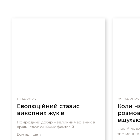
11.04.2025
09.04.2025
Еволюційний стазис
Коли н
викопних жуків
розмов
вщухаю
Природний добір – великий чарівник в
країні еволюційних фантазій.
Чим більше
тим менше
Докладніше