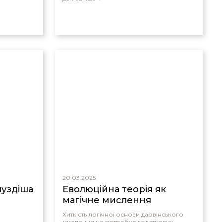
20.03.2025
луздіша
Еволюційна теорія як
магічне мислення
Хиткість логічної основи дарвінського
мислення не потребує додаткових