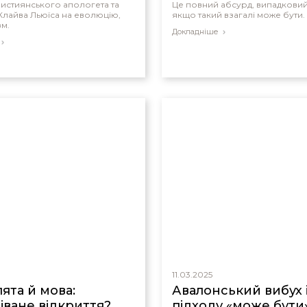
истиянського апологета та
Це повний абсурд, випадкови
лайва Льюїса на еволюцію,
якщо такий взагалі може бути.
зм.
Докладніше
11.03.2025
ята й мова:
Авалонський вибух 
іване відкриття?
підходу «може бути