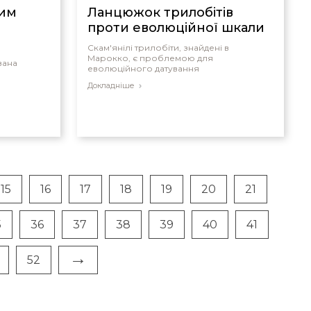
шим
Ланцюжок трилобітів
проти еволюційної шкали
Скам'янілі трилобіти, знайдені в
Марокко, є проблемою для
вана
еволюційного датування
Докладніше
15
16
17
18
19
20
21
5
36
37
38
39
40
41
→
52