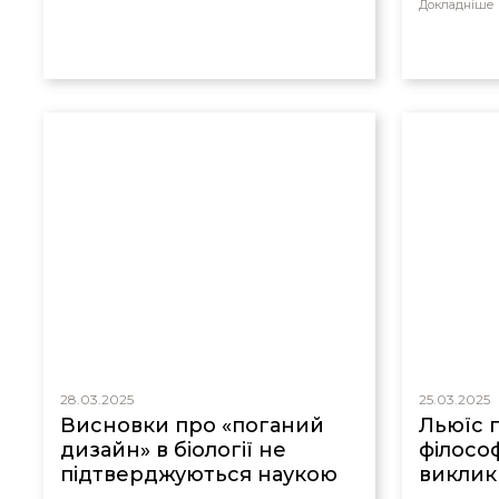
Докладніше
28.03.2025
25.03.2025
Висновки про «поганий
Льюїс 
дизайн» в біології не
філосо
підтверджуються наукою
виклик