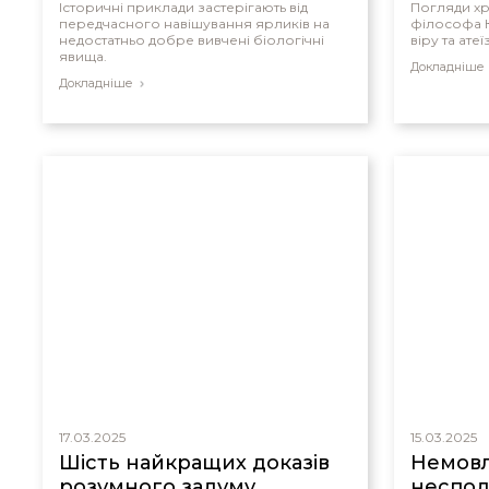
Історичні приклади застерігають від
Погляди хр
передчасного навішування ярликів на
філософа К
недостатньо добре вивчені біологічні
віру та атеї
явища.
Докладніше
Докладніше
17.03.2025
15.03.2025
Шість найкращих доказів
Немовл
розумного задуму
неспод