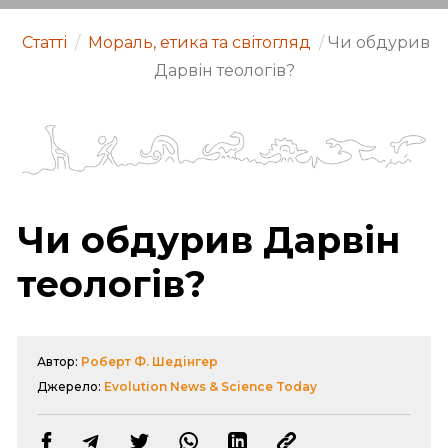
Статті
/
Мораль, етика та світогляд
/
Чи обдурив
Дарвін теологів?
Чи обдурив Дарвін
теологів?
Автор:
Роберт Ф. Шедінгер
Джерело:
Evolution News & Science Today