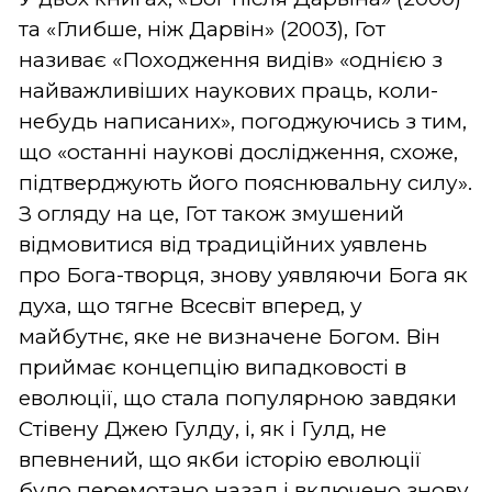
та «Глибше, ніж Дарвін» (2003), Гот
називає «Походження видів» «однією з
найважливіших наукових праць, коли-
небудь написаних», погоджуючись з тим,
що «останні наукові дослідження, схоже,
підтверджують його пояснювальну силу».
З огляду на це, Гот також змушений
відмовитися від традиційних уявлень
про Бога-творця, знову уявляючи Бога як
духа, що тягне Всесвіт вперед, у
майбутнє, яке не визначене Богом. Він
приймає концепцію випадковості в
еволюції, що стала популярною завдяки
Стівену Джею Гулду, і, як і Гулд, не
впевнений, що якби історію еволюції
було перемотано назад і включено знову,