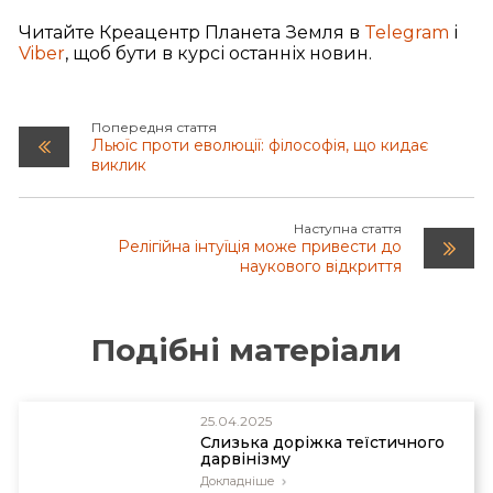
Читайте Креацентр Планета Земля в
Telegram
і
Viber
, щоб бути в курсі останніх новин.
Попередня стаття
Льюїс проти еволюції: філософія, що кидає
виклик
Наступна стаття
Релігійна інтуїція може привести до
наукового відкриття
Подібні матеріали
25.04.2025
Слизька доріжка теїстичного
дарвінізму
Докладніше