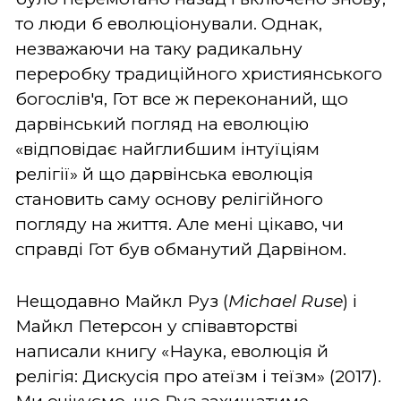
то люди б еволюціонували. Однак,
незважаючи на таку радикальну
переробку традиційного християнського
богослів'я, Гот все ж переконаний, що
дарвінський погляд на еволюцію
«відповідає найглибшим інтуїціям
релігії» й що дарвінська еволюція
становить саму основу релігійного
погляду на життя. Але мені цікаво, чи
справді Гот був обманутий Дарвіном.
Нещодавно Майкл Руз (
Michael
Ruse
) і
Майкл Петерсон у співавторстві
написали книгу «Наука, еволюція й
релігія: Дискусія про атеїзм і теїзм» (2017).