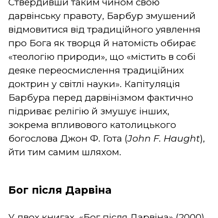
Ствердивши таким чином свою
дарвінську правоту, Барбур змушений
відмовитися від традиційного уявлення
про Бога як творця й натомість обирає
«теологію природи», що «містить в собі
деяке переосмислення традиційних
доктрин у світлі науки». Капітуляція
Барбура перед дарвінізмом фактично
підриває релігію й змушує інших,
зокрема впливового католицького
богослова Джон Ф. Гота (
John
F
.
Haught
),
йти тим самим шляхом.
Бог після Дарвіна
У двох книгах, «Бог після Дарвіна» (2000)