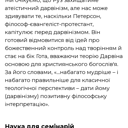
Ми очікуємо, що Руз захищатиме
атеїстичний дарвінізм, але нас може
здивувати те, наскільки Петерсон,
філософ-євангеліст-протестант,
капітулює перед дарвінізмом. Він
готовий відмовитися від ідей про
божественний контроль над творінням й
стає на бік Гота, вважаючи теорію Дарвіна
основою для християнського богослів'я.
За його словами, «...набагато мудріше – і
набагато правильніше для класичної
теологічної перспективи – дати йому
(дарвінізму) позитивну філософську
інтерпретацію».
Наука для семінарій