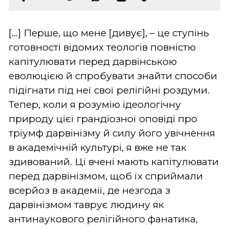
[...] Перше, що мене [дивує], – це ступінь
готовності відомих теологів повністю
капітулювати перед дарвінською
еволюцією й спробувати знайти способи
підігнати під неї свої релігійні роздуми.
Тепер, коли я розумію ідеологічну
природу цієї грандіозної оповіді про
тріумф дарвінізму й силу його увічнення
в академічній культурі, я вже не так
здивований. Ці вчені мають капітулювати
перед дарвінізмом, щоб їх сприймали
всерйоз в академії, де незгода з
дарвінізмом таврує людину як
антинаукового релігійного фанатика,