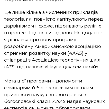
Це лише кілька з численних прикладів
теологів, які повністю капітулюють перед
дарвінізмом і, схоже, підривають релігію
в процесі. І це не випадково. Нещодавно
я дізнався про нову програму,
розроблену Американською асоціацією
сприяння розвитку науки (
AAAS
) у
співпраці з Асоціацією теологічних шкіл
(
ATS
) під назвою «Наука для семінарій».
Мета цієї програми – допомогти
семінаріям й богословським школам
привнести науку світового рівня в
богословські класи.
AAAS
надає наукових
експертів, які можуть обговорювати