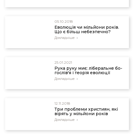
05.10.2018
Еволюція чи мільйони років.
Що є більш небезпечно?
Докладніше
25.01.2021
Рука руку миє: лі­бе­раль­не бо­
го­слів'я і те­о­рія ево­лю­ції
Докладніше
12.11.2018
Три проблеми християн, які
вірять у мільйони років
Докладніше