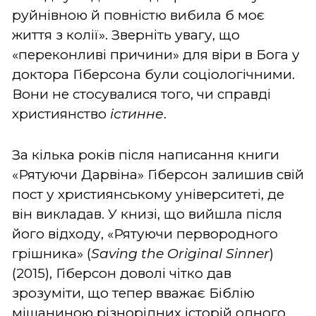
руйнівною й повністю вибила б моє
життя з колії». Зверніть увагу, що
«переконливі причини» для віри в Бога у
доктора Гіберсона були соціологічними.
Вони не стосувалися того, чи справді
християнство
істинне
.
За кілька років після написання книги
«Рятуючи Дарвіна» Гіберсон залишив свій
пост у християнському університеті, де
він викладав. У книзі, що вийшла після
його відходу, «Рятуючи первородного
грішника» (
Saving
the
Original
Sinner
)
(2015), Гіберсон доволі чітко дав
зрозуміти, що тепер вважає Біблію
мішаниною різнорідних історій одного