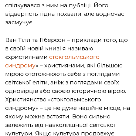
спілкувався з ним на публіці. Його
відвертість гідна похвали, але водночас
засмучує.
Ван Тілл та Гіберсон – приклади того, що
в своїй новій книзі я називаю
«християнами
стокгольмського
синдрому
» – християнами, які більшою
мірою ототожнюють себе з поглядами
світської еліти, аніж з поглядами своїх
одновірців або своєю історичною вірою.
Християнство «стокгольмського
синдрому» – це не дуже надійне місце, на
якому можна встояти. Воно сильно
залежить від навколишньої світської
культури. Якщо культура продовжує