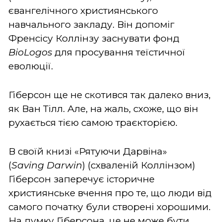
євангелічного християнського
навчального закладу. Він допоміг
Френсісу Коллінзу заснувати фонд
BioLogos
для просування теїстичної
еволюції.
Гіберсон ще не скотився так далеко вниз,
як Ван Тілл. Але, на жаль, схоже, що він
рухається тією самою траєкторією.
В своїй книзі «Рятуючи Дарвіна»
(
Saving
Darwin
) (схваленій Коллінзом)
Гіберсон заперечує історичне
християнське вчення про те, що люди від
самого початку були створені хорошими.
На думку Гіберсона, це не може бути