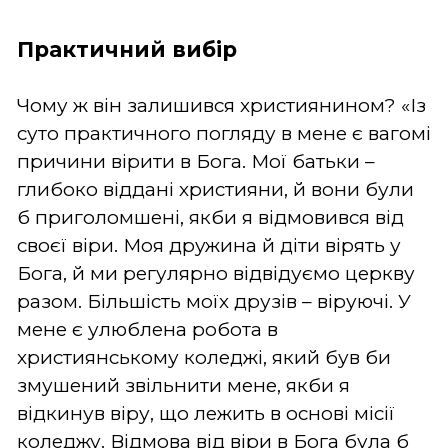
Практичний вибір
Чому ж він залишився християнином? «Із
суто практичного погляду в мене є вагомі
причини вірити в Бога. Мої батьки –
глибоко віддані християни, й вони були
б приголомшені, якби я відмовився від
своєї віри. Моя дружина й діти вірять у
Бога, й ми регулярно відвідуємо церкву
разом. Більшість моїх друзів – віруючі. У
мене є улюблена робота в
християнському коледжі, який був би
змушений звільнити мене, якби я
відкинув віру, що лежить в основі місії
коледжу. Відмова від віри в Бога була б