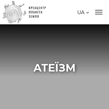
UA
АТЕЇЗМ