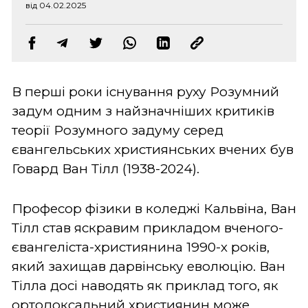
від 04.02.2025
В перші роки існування руху Розумний
задум одним з найзначніших критиків
теорії Розумного задуму серед
євангельських християнських вчених був
Говард Ван Тілл (1938-2024).
Професор фізики в коледжі Кальвіна, Ван
Тілл став яскравим прикладом вченого-
євангеліста-християнина 1990-х років,
який захищав дарвінську еволюцію. Ван
Тілла досі наводять як приклад того, як
ортодоксальний християнин може