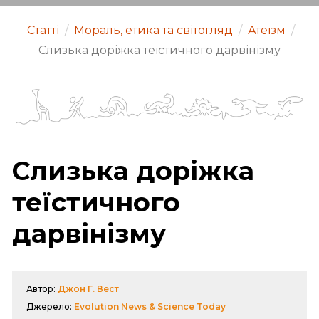
Статті
/
Мораль, етика та світогляд
/
Атеїзм
/
Слизька доріжка теїстичного дарвінізму
Слизька доріжка
теїстичного
дарвінізму
Автор:
Джон Г. Вест
Джерело:
Evolution News & Science Today