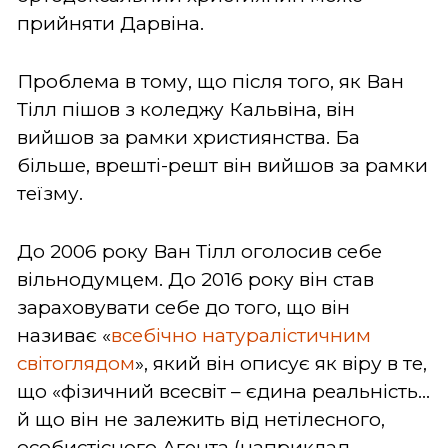
прийняти Дарвіна.
Проблема в тому, що після того, як Ван
Тілл пішов з коледжу Кальвіна, він
вийшов за рамки християнства. Ба
більше, врешті-решт він вийшов за рамки
теїзму.
До 2006 року Ван Тілл оголосив себе
вільнодумцем. До 2016 року він став
зараховувати себе до того, що він
називає «
всебічно натуралістичним
світоглядом
», який він описує як віру в те,
що «фізичний всесвіт – єдина реальність...
й що він не залежить від нетілесного,
особистісного Агента (наприклад,