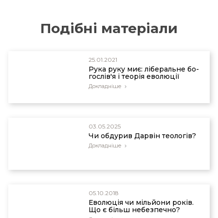
Подібні матеріали
25.01.2021
Рука руку миє: лі­бе­раль­не бо­
го­слів'я і те­о­рія ево­лю­ції
Докладніше
03.05.2025
Чи обдурив Дарвін теологів?
Докладніше
05.10.2018
Еволюція чи мільйони років.
Що є більш небезпечно?