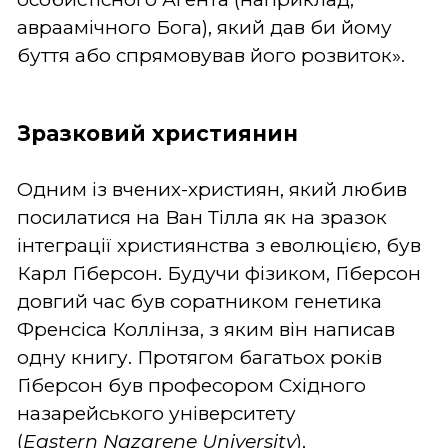
авраамічного Бога), який дав би йому
буття або спрямовував його розвиток».
Зразковий християнин
Одним із вчених-християн, який любив
посилатися на Ван Тілла як на зразок
інтеграції християнства з еволюцією, був
Карл Гіберсон. Будучи фізиком, Гіберсон
довгий час був соратником генетика
Френсіса Коллінза, з яким він написав
одну книгу. Протягом багатьох років
Гіберсон був професором Східного
назарейського університету
(
Eastern
Nazarene
University
),