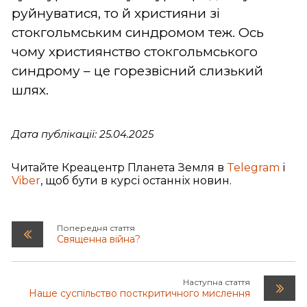
руйнуватися, то й християни зі
стокгольмським синдромом теж. Ось
чому християнство стокгольмського
синдрому – це горезвісний слизький
шлях.
Дата публікації: 25.04.2025
Читайте Креацентр Планета Земля в
Telegram
і
Viber
, щоб бути в курсі останніх новин.
Попередня стаття
Священна війна?
Наступна стаття
Наше суспільство посткритичного мислення