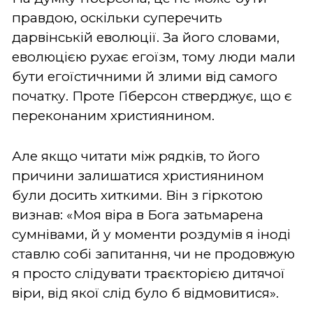
правдою, оскільки суперечить
дарвінській еволюції. За його словами,
еволюцією рухає егоїзм, тому люди мали
бути егоїстичними й злими від самого
початку. Проте Гіберсон стверджує, що є
переконаним християнином.
Але якщо читати між рядків, то його
причини залишатися християнином
були досить хиткими. Він з гіркотою
визнав: «Моя віра в Бога затьмарена
сумнівами, й у моменти роздумів я іноді
ставлю собі запитання, чи не продовжую
я просто слідувати траєкторією дитячої
віри, від якої слід було б відмовитися».