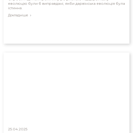
еволюцію були б виправдані, якби дарвінська еволюція була
істинна.
Докладніше
25.04.2025