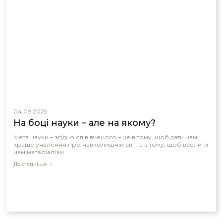
04.09.2025
На боці науки – але на якому?
Мета науки – згідно слів вченого – не в тому, щоб дати нам
краще уявлення про навколишній світ, а в тому, щоб вселити
нам матеріалізм.
Докладніше