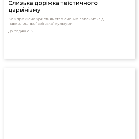
Слизька доріжка теїстичного
дарвінізму
Компромісне християнство сильно залежить від
навколишньої світської культури.
Докладніше