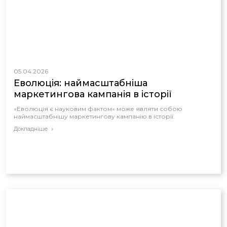
05.04.2026
Еволюція: наймасштабніша
маркетингова кампанія в історії
«Еволюція є науковим фактом» може являти собою
наймасштабнішу маркетингову кампанію в історії.
Докладніше