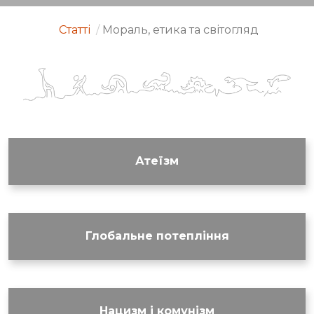
Статті
/
Мораль, етика та світогляд
Атеїзм
Глобальне потепління
Нацизм і комунізм