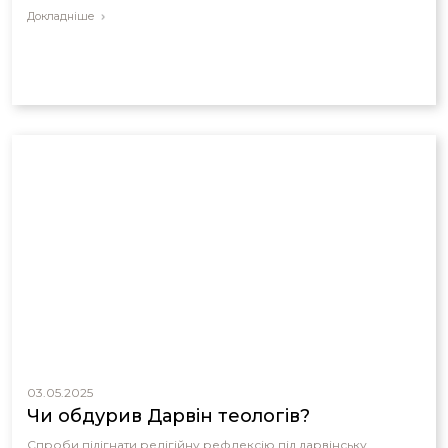
Докладніше
03.05.2025
Чи обдурив Дарвін теологів?
Спроби підігнати релігійну рефлексію під дарвінську