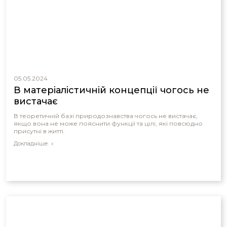
05.05.2024
В матеріалістичній концепції чогось не
вистачає
В теоретичній базі природознавства чогось не вистачає,
якщо вона не може пояснити функції та цілі, які повсюдно
присутні в житті.
Докладніше