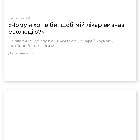
20.04.2026
«Чому я хотів би, щоб мій лікар вивчав
еволюцію?»
Не вдаючись до еволюційної теорії, лікарі й науковці
зробили безліч відкриттів.
Докладніше