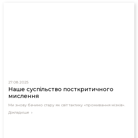
27.08.2025
Наше суспільство посткритичного
мислення
Ми знову бачимо стару як світ тактику «промивання мізків».
Докладніше