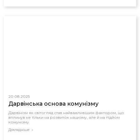
20.08.2025
Дарвінська основа комунізму
Дарвінізм як світогляд став найважливішим фактором, що
вплинув не тільки на розвиток нацизму, але й на підйом
комунізму
Докладніше