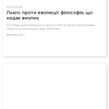
25.03.2025
Льюїс проти еволюції: філософія, що
кидає виклик
Погляди християнського апологета та філософа Клайва
Льюїса на еволюцію, віру та атеїзм.
Докладніше