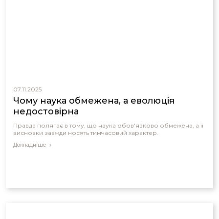
07.11.2025
Чому наука обмежена, а еволюція
недостовірна
Правда полягає в тому, що наука обов'язково обмежена, а її
висновки завжди носять тимчасовий характер.
Докладніше