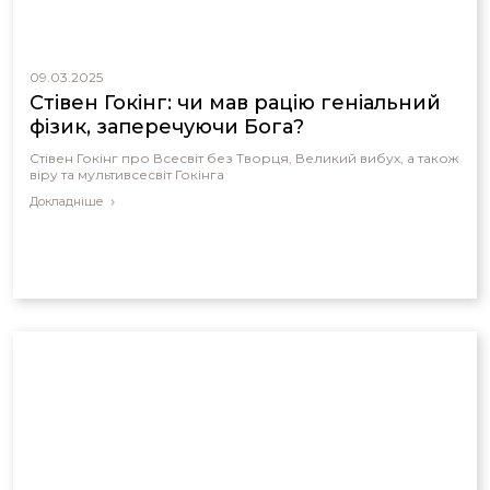
09.03.2025
Стівен Гокінг: чи мав рацію геніальний
фізик, заперечуючи Бога?
Стівен Гокінг про Всесвіт без Творця, Великий вибух, а також
віру та мультивсесвіт Гокінга
Докладніше