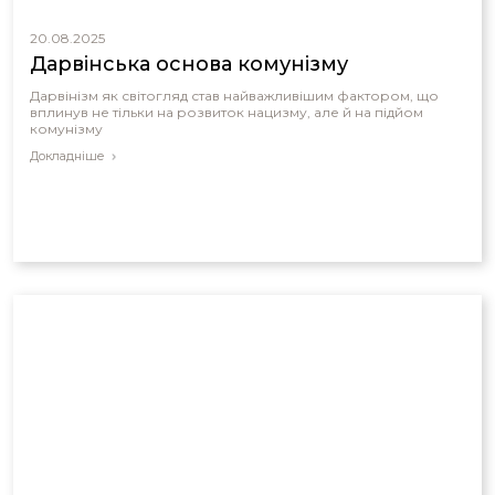
20.08.2025
Дарвінська основа комунізму
Дарвінізм як світогляд став найважливішим фактором, що
вплинув не тільки на розвиток нацизму, але й на підйом
комунізму
Докладніше