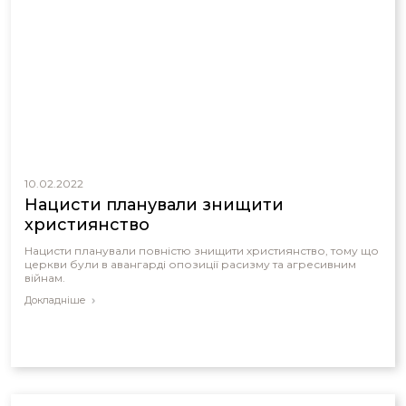
10.02.2022
Нацисти планували знищити
християнство
Нацисти планували повністю знищити християнство, тому що
церкви були в авангарді опозиції расизму та агресивним
війнам.
Докладніше