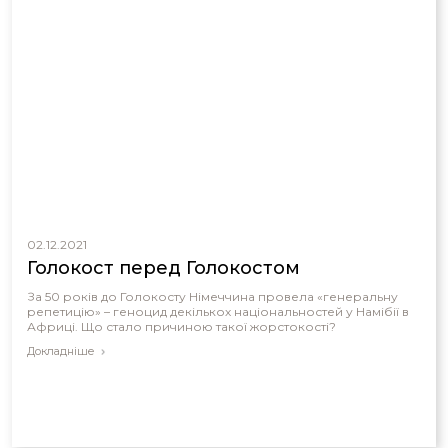
02.12.2021
Голокост перед Голокостом
За 50 років до Голокосту Німеччина провела «генеральну
репетицію» – геноцид декількох національностей у Намібії в
Африці. Що стало причиною такої жорстокості?
Докладніше