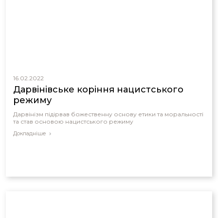
16.02.2022
Дарвінівське коріння нацистського
режиму
Дарвінізм підірвав божественну основу етики та моральності
та став основою нацистського режиму
Докладніше