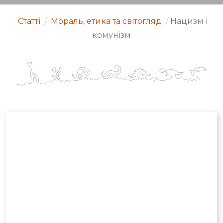
Статті
/
Мораль, етика та світогляд
/
Нацизм і
комунізм