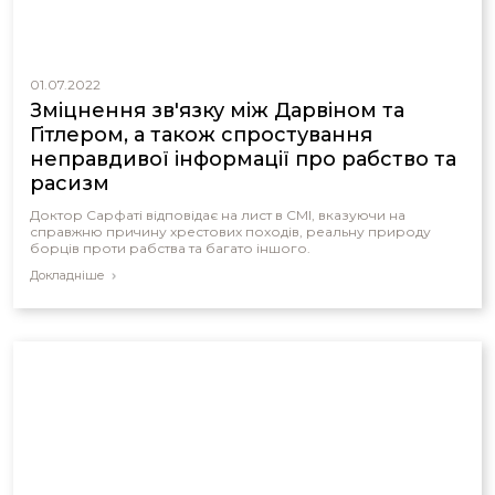
01.07.2022
Зміцнення зв'язку між Дарвіном та
Гітлером, а також спростування
неправдивої інформації про рабство та
расизм
Доктор Сарфаті відповідає на лист в CMI, вказуючи на
справжню причину хрестових походів, реальну природу
борців проти рабства та багато іншого.
Докладніше