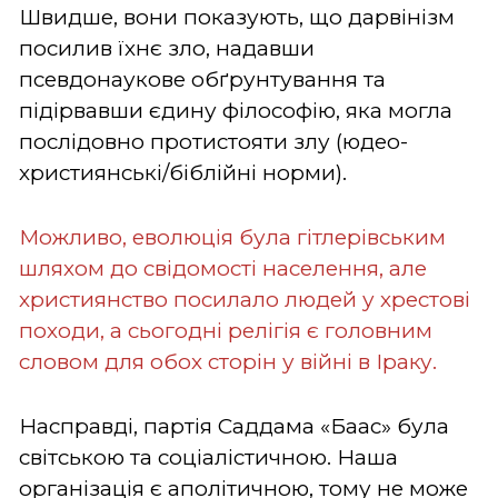
Швидше, вони показують, що дарвінізм
посилив їхнє зло, надавши
псевдонаукове обґрунтування та
підірвавши єдину філософію, яка могла
послідовно протистояти злу (юдео-
християнські/біблійні норми).
Можливо, еволюція була гітлерівським
шляхом до свідомості населення, але
християнство посилало людей у хрестові
походи, а сьогодні релігія є головним
словом для обох сторін у війні в Іраку.
Насправді, партія Саддама «Баас» була
світською та соціалістичною. Наша
організація є аполітичною, тому не може