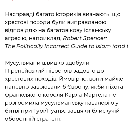
Насправді багато істориків визнають, що
хрестові походи були виправданою
відповіддю на багатовікову ісламську
агресію, наприклад,
Robert
Spencer
:
The
Politically
Incorrect
Guide
to
Islam
(and
Мусульмани швидко здобули
Піренейський півострів задовго до
хрестових походів. Ймовірно, вони майже
напевно завоювали б Європу, якби піхота
франкського короля Карла Мартела не
розгромила мусульманську кавалерію у
битві при Турі/Пуатьє завдяки блискучій
оборонній стратегії.