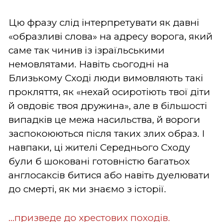
Цю фразу слід інтерпретувати як давні
«образливі слова» на адресу ворога, який
саме так чинив із ізраїльськими
немовлятами. Навіть сьогодні на
Близькому Сході люди вимовляють такі
прокляття, як «нехай осиротіють твої діти
й овдовіє твоя дружина», але в більшості
випадків це межа насильства, й вороги
заспокоюються після таких злих образ. І
навпаки, ці жителі Середнього Сходу
були б шоковані готовністю багатьох
англосаксів битися або навіть дуелювати
до смерті, як ми знаємо з історії.
...призведе до хрестових походів.