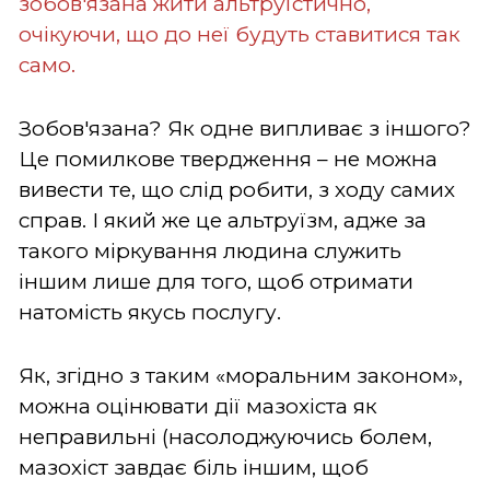
зобов'язана жити альтруїстично,
очікуючи, що до неї будуть ставитися так
само.
Зобов'язана? Як одне випливає з іншого?
Це помилкове твердження – не можна
вивести те, що слід робити, з ходу самих
справ. І який же це альтруїзм, адже за
такого міркування людина служить
іншим лише для того, щоб отримати
натомість якусь послугу.
Як, згідно з таким «моральним законом»,
можна оцінювати дії мазохіста як
неправильні (насолоджуючись болем,
мазохіст завдає біль іншим, щоб