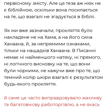
первісному змісту. Але ця теза аж ніяк не
є біблійною, оскільки вона посилається
на те, що взагалі не згадується в Біблії.
Як ми вже зазначали, прокляття було
накладене не на Хама, а на його сина
Ханаана, й, за непрямими ознаками,
тільки на нащадків Ханаана. В Писанні
немає ні найменшого натяку, ні прямого,
ні логічного висновку на те, що вони
були чорними, не кажучи вже про те, що
темний колір шкіри взагалі є результатом
будь-якого прокляття.
й саме це часто виправдовувало жахливу
та багатовікову работоргівлю, а не якась