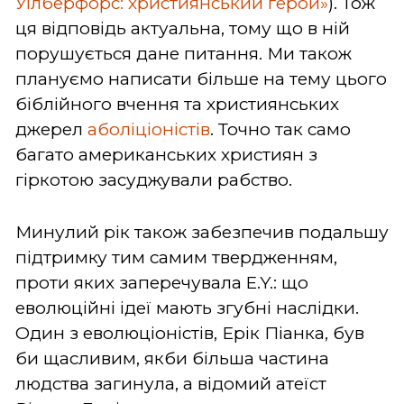
Уілберфорс: християнський герой»
). Тож
ця відповідь актуальна, тому що в ній
порушується дане питання. Ми також
плануємо написати більше на тему цього
біблійного вчення та християнських
джерел
аболіціоністів
. Точно так само
багато американських християн з
гіркотою засуджували рабство.
Минулий рік також забезпечив подальшу
підтримку тим самим твердженням,
проти яких заперечувала E.Y.: що
еволюційні ідеї мають згубні наслідки.
Один з еволюціоністів, Ерік Піанка, був
би щасливим, якби більша частина
людства загинула, а відомий атеїст