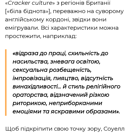
«
Cracker
culture
» з регіонів Британії
[«біла біднота»], переважно на суворому
англійському кордоні, звідки вони
емігрували. Всі характеристики можна
простежити, наприклад:
«відраза до праці, схильність до
насильства, зневага освітою,
сексуальна розбещеність,
імпровізація, пияцтво, відсутність
винахідливості... й стиль релігійного
ораторства, відзначений різкою
риторикою, неприборканими
емоціями та яскравими образами».
Щоб підкріпити свою точку зору, Соуелл