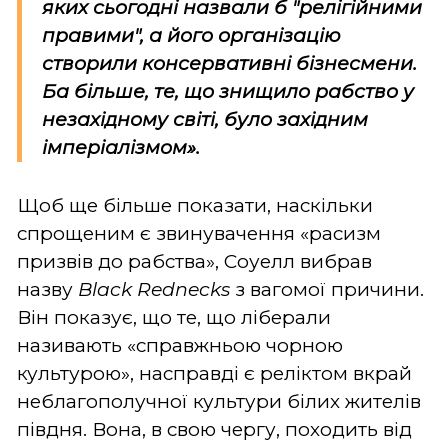
яких сьогодні назвали б "релігійними
правими", а його організацію
створили консервативні бізнесмени.
Ба більше, те, що знищило рабство у
незахідному світі, було західним
імперіалізмом».
Щоб ще більше показати, наскільки
спрощеним є звинувачення «расизм
призвів до рабства», Соуелл вибрав
назву
Black
Rednecks
з вагомої причини.
Він показує, що те, що ліберали
називають «справжньою чорною
культурою», насправді є реліктом вкрай
неблагополучної культури білих жителів
півдня. Вона, в свою чергу, походить від