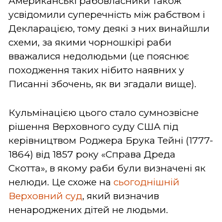
Американські рабовласники також
усвідомили суперечність між рабством і
Декларацією, тому деякі з них винайшли
схеми, за якими чорношкірі раби
вважалися недолюдьми (це пояснює
походження таких нібито наявних у
Писанні збочень, як ви згадали вище).
Кульмінацією цього стало сумнозвісне
рішення Верховного суду США під
керівництвом Роджера Брука Тейні (1777-
1864) від 1857 року «Справа Дреда
Скотта», в якому раби були визначені як
нелюди. Це схоже на
сьогоднішній
Верховний суд
, який визначив
ненароджених дітей не людьми.