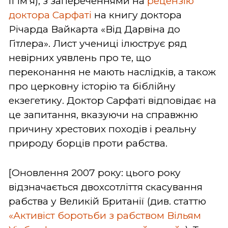
її ім'я), з запереченнями на
рецензію
доктора Сарфаті
на книгу доктора
Річарда Вайкарта «Від Дарвіна до
Гітлера». Лист учениці ілюструє ряд
невірних уявлень про те, що
переконання не мають наслідків, а також
про церковну історію та біблійну
екзегетику. Доктор Сарфаті відповідає на
це запитання, вказуючи на справжню
причину хрестових походів і реальну
природу борців проти рабства.
[Оновлення 2007 року: цього року
відзначається двохсотліття скасування
рабства у Великій Британії (див. статтю
«Активіст боротьби з рабством Вільям