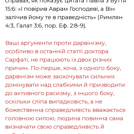
справах, як показує цитата Павла з Буття
15:6: «І повірив Аврам Господеві, а Він
залічив йому те в праведність» (Римлян
4:3, Галат 3:6, пор. Еф. 2:8-9).
Ваші аргументи проти дарвінізму,
особливо в останній статті доктора
Сарфаті, не працюють із двох різних
причин. По-перше, хоча, з одного боку,
дарвінізм може заохочувати сильних
домінувати над слабкими й призводити
до активного расизму, з іншого боку,
оскільки сліпа випадковість, а не
божественна справедливість вважається
головною силою, людина повинна сама
визначати свою справедливість й