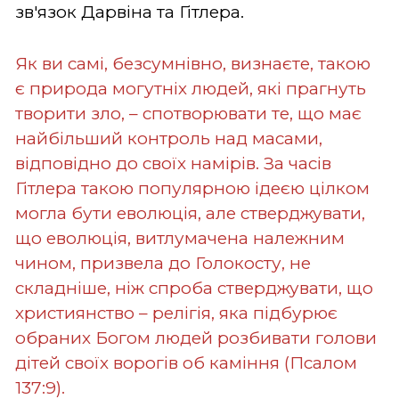
зв'язок Дарвіна та Гітлера.
Як ви самі, безсумнівно, визнаєте, такою
є природа могутніх людей, які прагнуть
творити зло, – спотворювати те, що має
найбільший контроль над масами,
відповідно до своїх намірів. За часів
Гітлера такою популярною ідеєю цілком
могла бути еволюція, але стверджувати,
що еволюція, витлумачена належним
чином, призвела до Голокосту, не
складніше, ніж спроба стверджувати, що
християнство – релігія, яка підбурює
обраних Богом людей розбивати голови
дітей своїх ворогів об каміння (Псалом
137:9).