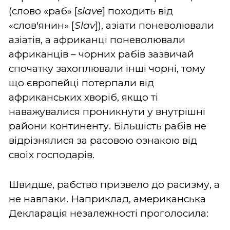
(слово «раб» [
slave
] походить від
«слов'янин» [
Slav
]), азіати поневолювали
азіатів, а африканці поневолювали
африканців – чорних рабів зазвичай
спочатку захоплювали інші чорні, тому
що європейці потерпали від
африканських хворіб, якщо ті
наважувалися проникнути у внутрішні
райони континенту. Більшість рабів не
відрізнялися за расовою ознакою від
своїх господарів.
Швидше, рабство призвело до расизму, а
не навпаки. Наприклад, американська
Декларація незалежності проголосила: