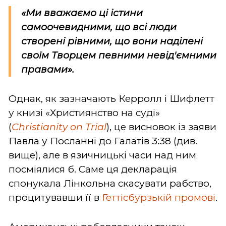
«Ми вважаємо ці істини
самоочевидними, що всі люди
створені рівними, що вони наділені
своїм Творцем певними невід'ємними
правами».
Однак, як зазначають Керролл і Шифлетт
у книзі «Християнство на суді»
(
Christianity on Trial
), це висновок із заяви
Павла у Посланні до Галатів 3:38 (див.
вище), але в язичницькі часи над ним
посміялися б. Саме ця декларація
спонукала Лінкольна скасувати рабство,
процитувавши її в
Геттісбурзькій промові
.