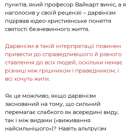
пунктів, який професор Вайкарт виніс, а я
наголосив у своїй рецензії – дарвінізм
підірвав юдео-християнське поняття
святості безневинного життя.
Дарвінізм в такій інтерпретації повинен
привести до справедливішого й рівного
ставлення до всіх людей, оскільки немає
різниці між грішником і праведником, і
всі хочуть жити.
Як це можливо, якщо дарвінізм
заснований на тому, що сильний
перемагає слабкого як всередині виду,
так і між видами («виживання
найсильнішого»)? Навіть альтруїзм