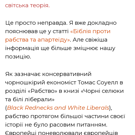
світська теорія.
Це просто неправда. Я вже докладно
пояснював це у статті
«Біблія проти
рабства та апартеїду»
. Але свіжіша
інформація ще більше зміцнює нашу
позицію.
Як зазначає консервативний
чорношкірий економіст Томас Соуелл в
розділі «Рабство» в книзі «Чорні селюки
та білі ліберали»
(
Black
Rednecks
and
White
Liberals
),
рабство протягом більшої частини своєї
історії не було расовим питанням.
Європейці поневолювали європейців