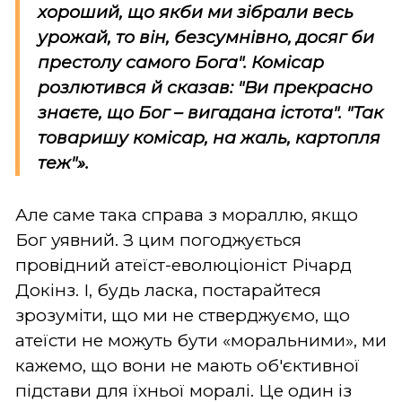
хороший, що якби ми зібрали весь
урожай, то він, безсумнівно, досяг би
престолу самого Бога". Комісар
розлютився й сказав: "Ви прекрасно
знаєте, що Бог – вигадана істота". "Так
товаришу комісар, на жаль, картопля
теж"».
Але саме така справа з мораллю, якщо
Бог уявний. З цим погоджується
провідний атеїст-еволюціоніст Річард
Докінз. І, будь ласка, постарайтеся
зрозуміти, що ми не стверджуємо, що
атеїсти не можуть бути «моральними», ми
кажемо, що вони не мають об'єктивної
підстави для їхньої моралі. Це один із