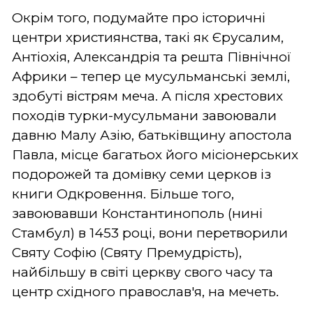
Окрім того, подумайте про історичні
центри християнства, такі як Єрусалим,
Антіохія, Александрія та решта Північної
Африки – тепер це мусульманські землі,
здобуті вістрям меча. А після хрестових
походів турки-мусульмани завоювали
давню Малу Азію, батьківщину апостола
Павла, місце багатьох його місіонерських
подорожей та домівку семи церков із
книги Одкровення. Більше того,
завоювавши Константинополь (нині
Стамбул) в 1453 році, вони перетворили
Святу Софію (Святу Премудрість),
найбільшу в світі церкву свого часу та
центр східного православ'я, на мечеть.