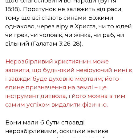
щоб благословити всі народи (Буття
18:18). Порятунок не залежить від раси,
тому що всі стають синами Божими
однаково, через віру в Христа, чи то юдей
чи грек, чи чоловік, чи жінка, чи раб, чи
вільний (Галатам 3:26-28).
Нерозбірливий християнин може
заявити, що будь-який невіруючий нині є
і завжди буде духовно мертвим; його
єдине призначення на землі – це
інструмент диявола, і його можна з тим
самим успіхом видалити фізично.
Вони мали б бути справді
нерозбірливими, оскільки велике