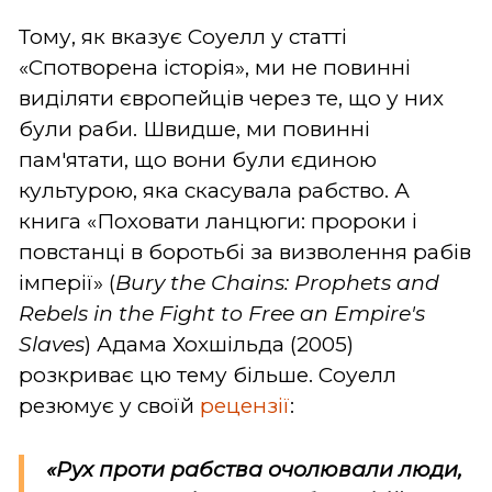
Тому, як вказує Соуелл у статті
«Спотворена історія», ми не повинні
виділяти європейців через те, що у них
були раби. Швидше, ми повинні
пам'ятати, що вони були єдиною
культурою, яка скасувала рабство. А
книга «Поховати ланцюги: пророки і
повстанці в боротьбі за визволення рабів
імперії» (
Bury the Chains: Prophets and
Rebels in the Fight to Free an Empire's
Slaves
) Адама Хохшільда (2005)
розкриває цю тему більше. Соуелл
резюмує у своїй
рецензії
:
«Рух проти рабства очолювали люди,