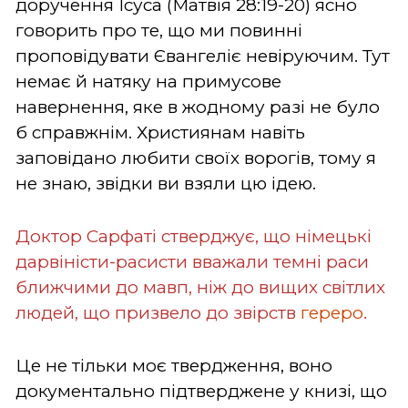
доручення Ісуса (Матвія 28:19-20) ясно
говорить про те, що ми повинні
проповідувати Євангеліє невіруючим. Тут
немає й натяку на примусове
навернення, яке в жодному разі не було
б справжнім. Християнам навіть
заповідано любити своїх ворогів, тому я
не знаю, звідки ви взяли цю ідею.
Доктор Сарфаті стверджує, що німецькі
дарвіністи-расисти вважали темні раси
ближчими до мавп, ніж до вищих світлих
людей, що призвело до звірств
гереро
.
Це не тільки моє твердження, воно
документально підтверджене у книзі, що