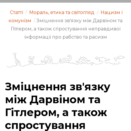
Статті
/
Мораль, етика та світогляд
/
Нацизм і
комунізм
/
Зміцнення зв'язку між Дарвіном та
Гітлером, а також спростування неправдивої
інформації про рабство та расизм
Зміцнення зв'язку
між Дарвіном та
Гітлером, а також
спростування