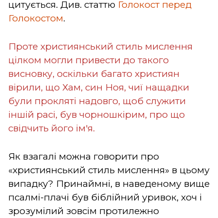
цитується. Див. статтю
Голокост перед
Голокостом
.
Проте християнський стиль мислення
цілком могли привести до такого
висновку, оскільки багато християн
вірили, що Хам, син Ноя, чиї нащадки
були прокляті надовго, щоб служити
іншій расі, був чорношкірим, про що
свідчить його ім'я.
Як взагалі можна говорити про
«християнський стиль мислення» в цьому
випадку? Принаймні, в наведеному вище
псалмі-плачі був біблійний уривок, хоч і
зрозумілий зовсім протилежно