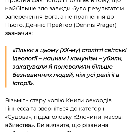
Простий факт історії полягає в тому, що
найбільше зло завжди було результатом
заперечення Бога, а не прагнення до
Нього. Денніс Прейгер (Dennis Prager)
зазначив:
«Тільки в цьому [ХХ-му] столітті світські
ідеології – нацизм і комунізм – убили,
закатували й поневолили більше
безневинних людей, ніж усі релігії в
історії».
Візьміть стару копію Книги рекордів
Гіннесса та зверніться до категорії
«Судова», підзаголовку «Злочини: масові
вбивства». Ви виявите, що різанина