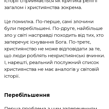
історії сприймається як критика релігії
загалом і християнства зокрема.
Це помилка. По-перше, самі злочини
були перебільшені. По-друге, найбільше
зло у світі насправді походить від тих, хто
заперечує існування Бога. По-третє,
християнство не може відповідати за те,
що люди роблять нехристиянські вчинки.
І, нарешті, реальний послужний список
християнства не має аналогів у світовій
історії.
Перебільшення
Перша проблема з цим запереченням