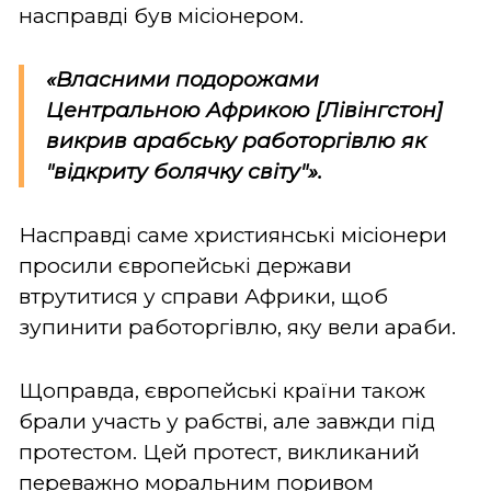
насправді був місіонером.
«Власними подорожами
Центральною Африкою [Лівінгстон]
викрив арабську работоргівлю як
"відкриту болячку світу"».
Насправді саме християнські місіонери
просили європейські держави
втрутитися у справи Африки, щоб
зупинити работоргівлю, яку вели араби.
Щоправда, європейські країни також
брали участь у рабстві, але завжди під
протестом. Цей протест, викликаний
переважно моральним поривом