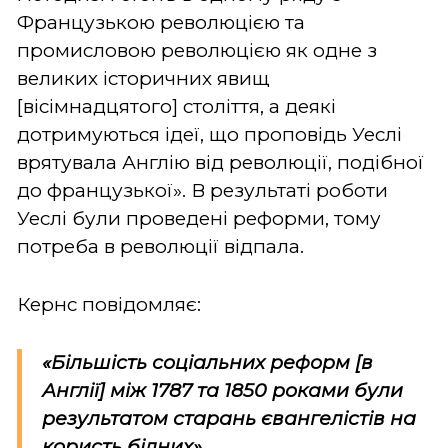
Французькою революцією та
промисловою революцією як одне з
великих історичних явищ
[вісімнадцятого] століття, а деякі
дотримуються ідеї, що проповідь Уеслі
врятувала Англію від революції, подібної
до французької». В результаті роботи
Уеслі були проведені реформи, тому
потреба в революції відпала.
Кернс повідомляє:
«Більшість соціальних реформ [в
Англії] між 1787 та 1850 роками були
результатом старань євангелістів на
користь бідних».