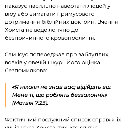
наказує насильно навертати людей у
віру або вимагати примусового
дотримання біблійних доктрин. Вчення
Христа не веде логічно до
безпричинного кровопролиття.
Сам Ісус попереджав про заблудлих,
вовків у овечій шкурі. Його оцінка
безпомилкова:
«Я ніколи не знав вас; відійдіть від
Мене ті, що роблять беззаконня»
(Матвія 7:23).
Фактичний послужний список справжніх
учнів Ісуса Христа, тих, хто слідує