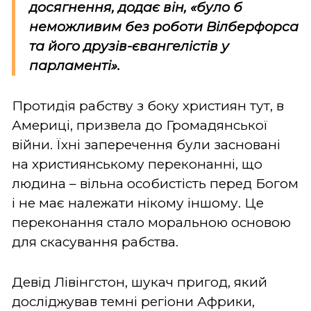
досягнення, додає він, «було б
неможливим без роботи Вілберфорса
та його друзів-євангелістів у
парламенті».
Протидія рабству з боку християн тут, в
Америці, призвела до Громадянської
війни. Їхні заперечення були засновані
на християнському переконанні, що
людина – вільна особистість перед Богом
і не має належати нікому іншому. Це
переконання стало моральною основою
для скасування рабства.
Девід Лівінгстон, шукач пригод, який
досліджував темні регіони Африки,