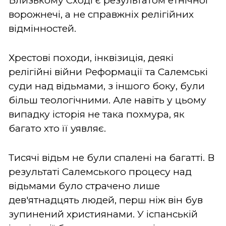
Близькому Сході є результатом етнічної
ворожнечі, а не справжніх релігійних
відмінностей.
Хрестові походи, інквізиція, деякі
релігійні війни Реформації та Салемські
суди над відьмами, з іншого боку, були
більш теологічними. Але навіть у цьому
випадку історія не така похмура, як
багато хто її уявляє.
Тисячі відьм не були спалені на багатті. В
результаті Салемського процесу над
відьмами було страчено лише
дев'ятнадцять людей, перш ніж він був
зупинений християнами. У іспанській