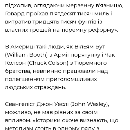
підхопив, оглядаючи мерзенну в'язницю,
Говард проїхав п'ятдесят тисяч миль і
витратив тридцять тисяч фунтів із
власних грошей на тюремну реформу».
В Америці такі люди, як Вільям Бут
(William Booth) з Армії порятунку і Чак
Колсон (Chuck Colson) з Тюремного
братства, невпинно працювали над
полегшенням приголомшливих
людських страждань.
Євангеліст Джон Уеслі (John Wesley),
можливо, не мав рівних за своїм
впливом. «Історики охоче визнають, що
методизм стоїть в одному ряду з