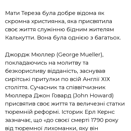
Мати Тереза була добре відома як
скромна християнка, яка присвятила
своє життя служінню бідним жителям
Калькутти. Вона була однією з багатьох.
Джордж Мюллер (George Mueller),
покладаючись на молитву та
безкорисливу відданість, заснував
сирітські притулки по всій Англії ХІХ
століття. Сучасник та співвітчизник
Мюллера Джон Говард (John Howard)
присвятив своє життя та величезні статки
тюремній реформі. Історик Ерл Кернс
зазначає, що «до своєї смерті 1790 року
від тюремної лихоманки, яку він