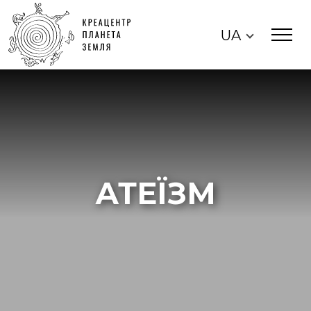
UA
АТЕЇЗМ