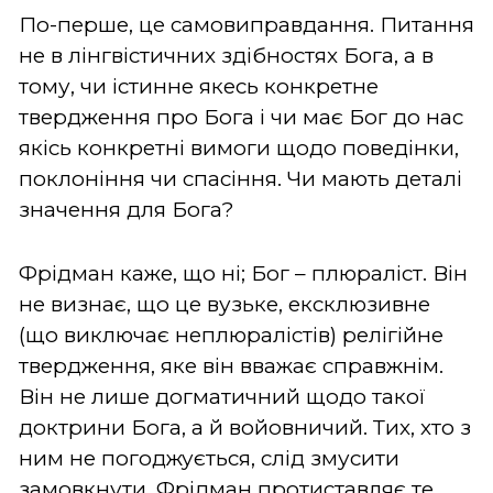
По-перше, це самовиправдання. Питання
не в лінгвістичних здібностях Бога, а в
тому, чи істинне якесь конкретне
твердження про Бога і чи має Бог до нас
якісь конкретні вимоги щодо поведінки,
поклоніння чи спасіння. Чи мають деталі
значення для Бога?
Фрідман каже, що ні; Бог – плюраліст. Він
не визнає, що це вузьке, ексклюзивне
(що виключає неплюралістів) релігійне
твердження, яке він вважає справжнім.
Він не лише догматичний щодо такої
доктрини Бога, а й войовничий. Тих, хто з
ним не погоджується, слід змусити
замовкнути. Фрідман протиставляє те,