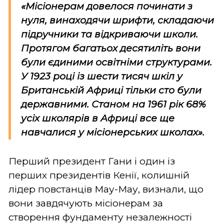
«Місіонерам довелося починати з
нуля, винаходячи шрифти, складаючи
підручники та відкриваючи школи.
Протягом багатьох десятиліть вони
були єдиними освітніми структурами.
У 1923 році із шести тисяч шкіл у
Британській Африці тільки сто були
державними. Станом на 1961 рік 68%
усіх школярів в Африці все ще
навчалися у місіонерських школах».
Перший президент Гани і один із
перших президентів Кенії, колишній
лідер повстанців Мау-Мау, визнали, що
вони завдячують місіонерам за
створення фундаменту незалежності