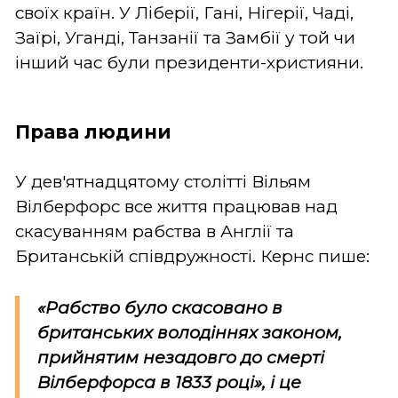
своїх країн. У Ліберії, Гані, Нігерії, Чаді,
Заїрі, Уганді, Танзанії та Замбії у той чи
інший час були президенти-християни.
Права людини
У дев'ятнадцятому столітті Вільям
Вілберфорс все життя працював над
скасуванням рабства в Англії та
Британській співдружності. Кернс пише:
«Рабство було скасовано в
британських володіннях законом,
прийнятим незадовго до смерті
Вілберфорса в 1833 році», і це