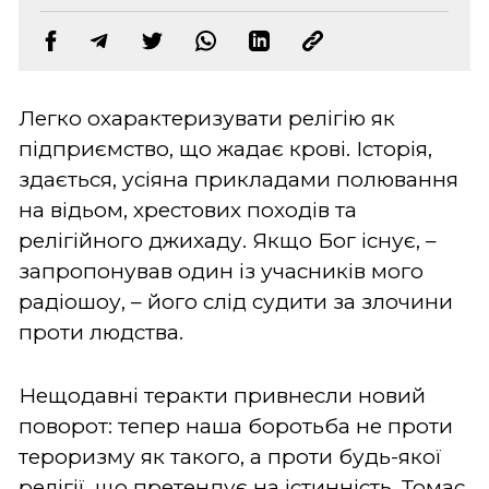
Легко охарактеризувати релігію як
підприємство, що жадає крові. Історія,
здається, усіяна прикладами полювання
на відьом, хрестових походів та
релігійного джихаду. Якщо Бог існує, –
запропонував один із учасників мого
радіошоу, – його слід судити за злочини
проти людства.
Нещодавні теракти привнесли новий
поворот: тепер наша боротьба не проти
тероризму як такого, а проти будь-якої
релігії, що претендує на істинність. Томас