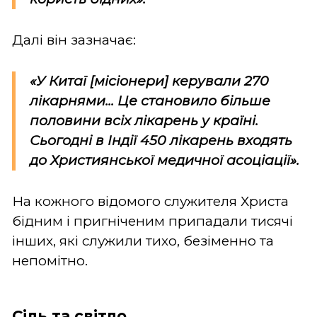
Далі він зазначає:
«У Китаї [місіонери] керували 270
лікарнями... Це становило більше
половини всіх лікарень у країні.
Сьогодні в Індії 450 лікарень входять
до Християнської медичної асоціації».
На кожного відомого служителя Христа
бідним і пригніченим припадали тисячі
інших, які служили тихо, безіменно та
непомітно.
Сіль та світло