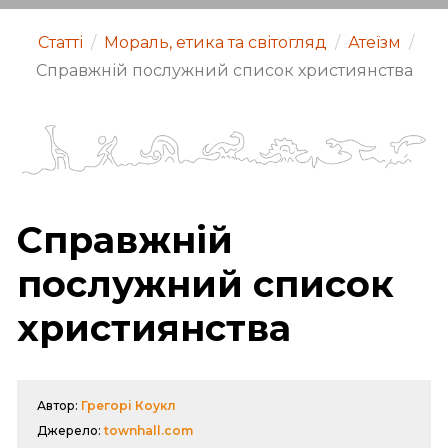
Статті
/
Мораль, етика та світогляд
/
Атеїзм
/
Справжній послужний список християнства
Справжній
послужний список
християнства
Автор:
Грегорі Коукл
Джерело:
townhall.com