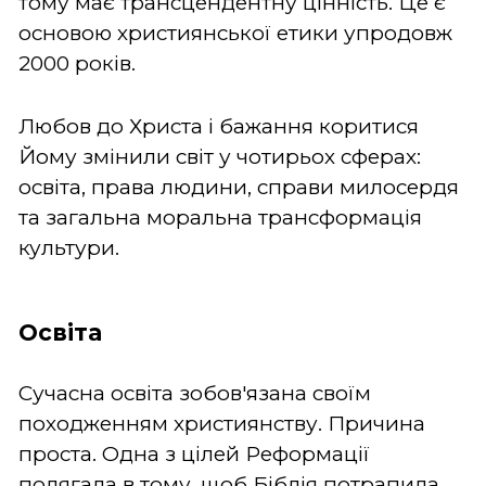
тому має трансцендентну цінність. Це є
основою християнської етики упродовж
2000 років.
Любов до Христа і бажання коритися
Йому змінили світ у чотирьох сферах:
освіта, права людини, справи милосердя
та загальна моральна трансформація
культури.
Освіта
Сучасна освіта зобов'язана своїм
походженням християнству. Причина
проста. Одна з цілей Реформації
полягала в тому, щоб Біблія потрапила