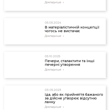
Докладніше
05.05.2024
В матеріалістичній концепції
чогось не вистачає
Докладніше
05.10.2025
Печери, сталактити та інші
печерні утворення
Докладніше
03.05.2023
Іда, або як прийняття бажаного
за дійсне утворює відсутню
ланку
Докладніше