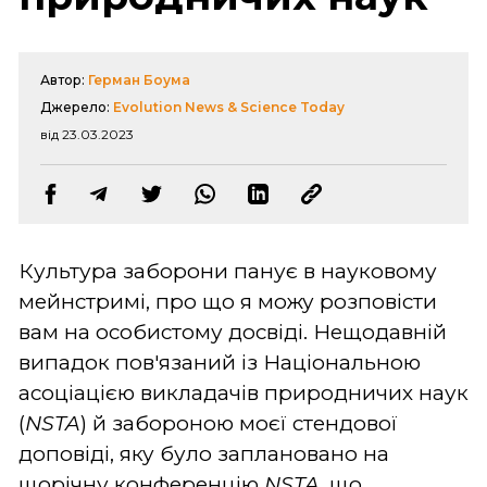
Автор:
Герман Боума
Джерело:
Evolution News & Science Today
від 23.03.2023
Культура заборони панує в науковому
мейнстримі, про що я можу розповісти
вам на особистому досвіді. Нещодавній
випадок пов'язаний із Національною
асоціацією викладачів природничих наук
(
NSTA
) й забороною моєї стендової
доповіді, яку було заплановано на
щорічну конференцію
NSTA
, що