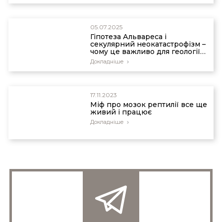
05.07.2025
Гіпотеза Альвареса i
секулярний неокатастрофізм –
чому це важливо для геології
Потопу?
Докладніше
17.11.2023
Міф про мозок рептилії все ще
живий і працює
Докладніше