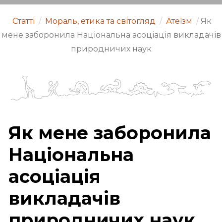
Статті
/
Мораль, етика та світогляд
/
Атеїзм
/
Як
мене заборонила Національна асоціація викладачів
природничих наук
Як мене заборонила
Національна
асоціація
викладачів
природничих наук