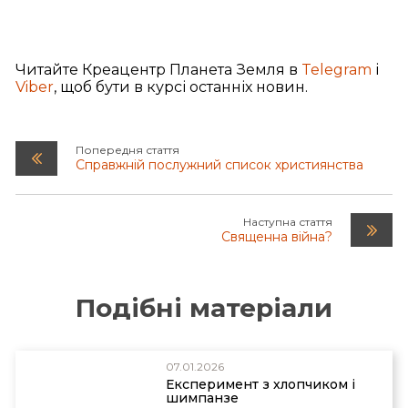
Читайте Креацентр Планета Земля в
Telegram
і
Viber
, щоб бути в курсі останніх новин.
Попередня стаття
Справжній послужний список християнства
Наступна стаття
Священна війна?
Подібні матеріали
07.01.2026
Експеримент з хлопчиком і
шимпанзе