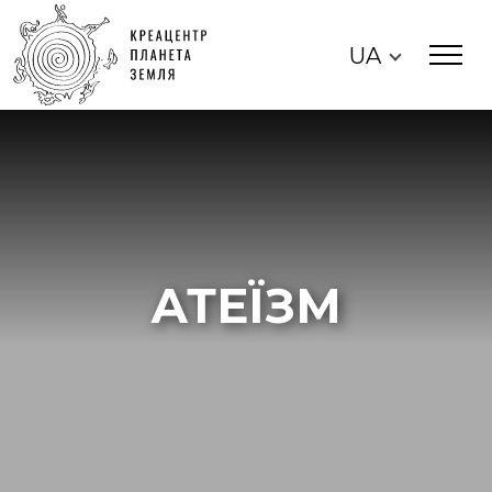
UA
АТЕЇЗМ