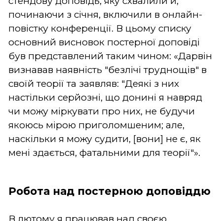
стендову доповідь, яку схвалили й,
починаючи з січня, включили в онлайн-
повістку конференції. В цьому списку
основний висновок постерної доповіді
був представлений таким чином: «Дарвін
визнавав наявність "безлічі труднощів" в
своїй теорії та заявляв: "Деякі з них
настільки серйозні, що донині я навряд
чи можу міркувати про них, не будучи
якоюсь мірою приголомшеним; але,
наскільки я можу судити, [вони] не є, як
мені здається, фатальними для теорії"».
Робота над постерною доповіддю
В лютому я працював над своєю