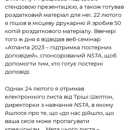
стендовою презентацією, а також готував
роздатковий матеріал для неї. 22 лютого
я пішов в місцеву друкарню й зробив 50
копій роздаткового матеріалу. Ввечері
того ж дня я відвідав веб-семінар
«Атланта 2023 – підтримка постерних
доповідей», спонсорований
NSTA
, щоб
допомогти тим, хто готує постерні
доповіді.
Однак 24 лютого я отримав
електронного листа від Тріші Шелтон,
директорки з навчання
NSTA
, в якому
йшлося про те, що «до нас дійшло, що
ваша сесія може пропагувати
креаціонізм. ...Мета цього листа –