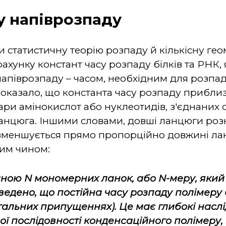
у напіврозпаду
 статистичну теорію розпаду й кількісну ге
ахунку констант часу розпаду білків та РНК,
м напіврозпаду – часом, необхідним для розп
оказало, що константа часу розпаду приблиз
ари амінокислот або нуклеотидів, з'єднаних 
ланцюга. Іншими словами, довші ланцюги ро
 зменшується прямо пропорційно довжині л
ним чином:
жиною
N
мономерних ланок, або
N
-меру, який
оведено, що постійна часу розпаду полімер
гальних припущеннях). Це має глибокі наслід
ої послідовності конденсаційного полімеру, 