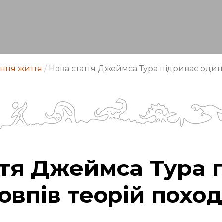
ння життя
/
Нова стаття Джеймса Тура підриває один 
ття Джеймса Тура 
товпів теорій пох