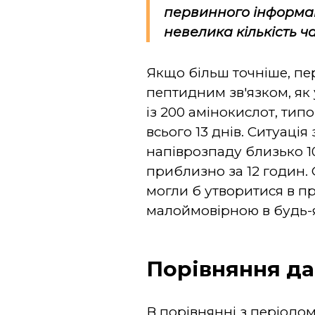
первинного інформац
невелика кількість ча
Якщо більш точніше, пе
пептидним зв'язком, як
із 200 амінокислот, тип
всього 13 днів. Ситуаці
напіврозпаду близько 1
приблизно за 12 годин.
могли б утворитися в п
малоймовірною в будь-
Порівняння д
В порівнянні з періодо