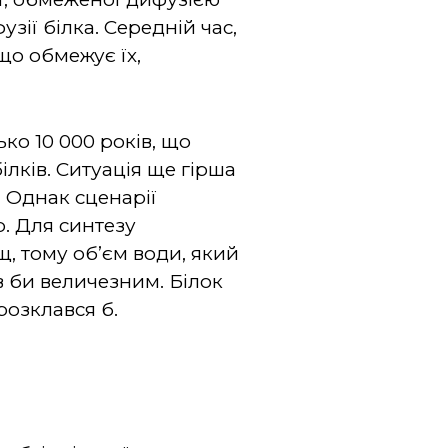
узії білка. Середній час,
що обмежує їх,
ко 10 000 років, що
ілків. Ситуація ще гірша
 Однак сценарії
р. Для синтезу
, тому об’єм води, який
в би величезним. Білок
розклався б.