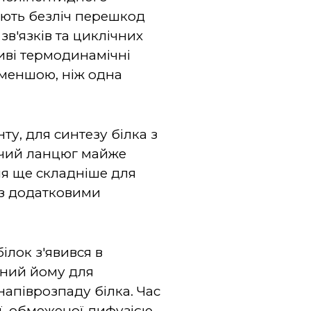
ють безліч перешкод
зв'язків та циклічних
иві термодинамічні
 меншою, ніж одна
у, для синтезу білка з
ючий ланцюг майже
ня ще складніше для
 з додатковими
ілок з'явився в
ідний йому для
апіврозпаду білка. Час
ї, обмеженої дифузією