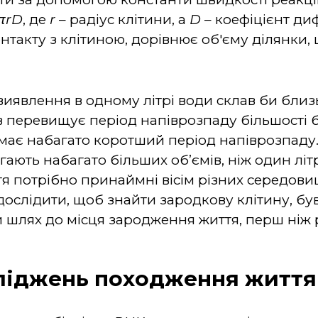
4πrD
, де
r
– радіус клітини, а
D
– коефіцієнт диф
нтакту з клітиною, дорівнює об'єму ділянки, 
виявлення в одному літрі води склав би близь
ів перевищує період напіврозпаду більшості б
 має набагато коротший період напіврозпаду.
ають набагато більших об’ємів, ніж один літ
я потрібно принаймні вісім різних середовищ
дослідити, щоб знайти зародкову клітину, бу
и шлях до місця зародження життя, перш ніж 
ліджень походження життя