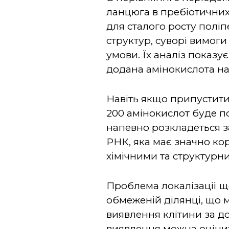
ланцюга в пребіотичних
для сталого росту поліп
структур, суворі вимог
умови. Їх аналіз показу
додана амінокислота на
Навіть якщо припустити
200 амінокислот буде п
напевно розкладеться з
РНК, яка має значно ко
хімічними та структурн
Проблема локалізації щ
обмеженій ділянці, що м
виявлення клітини за д
виявлення можна оцінит