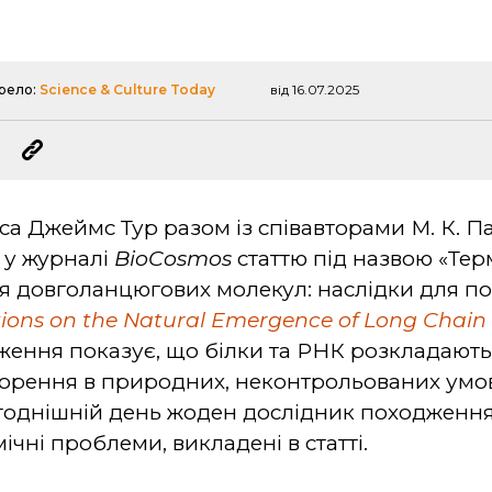
рело:
Science & Culture Today
від 16.07.2025
йса Джеймс Тур разом із співавторами М. К. 
 у журналі
BioCosmos
статтю під назвою «Те
 довголанцюгових молекул: наслідки для п
ons on the Natural Emergence of Long Chain M
дження показує, що білки та РНК розкладаютьс
ворення в природних, неконтрольованих умо
однішній день жоден дослідник походження 
ічні проблеми, викладені в статті.