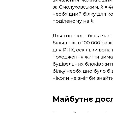
за Смолуховським,
k = 
необхідний білку для ко
поділеному на
k
.
Для типового білка час 
більш ніж в 100 000 раз
для РНК, оскільки вона
походження життя вимаг
будівельних блоків житт
білку необхідно було б 
ніколи не зміг би знайт
Майбутнє дос