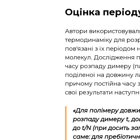
Оцінка період
Автори використовували
термодинаміку для розр
пов'язані з їх періодо
молекул. Дослідження п
часу розпаду димеру (п
поділеної на довжину 
причому постійна часу
свої результати наступ
«Для полімеру дов
розпаду димеру
t
, д
до
t/N
(при досить за
саме: для пребіотичн