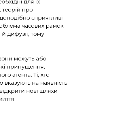
обхідні для їх
 теорій про
доподібно сприятливі
Проблема часових рамок
 й дифузії, тому
 вони можуть або
ькі припущення,
о агента. Ті, хто
о вказують на наявність
 відкрити нові шляхи
життя.