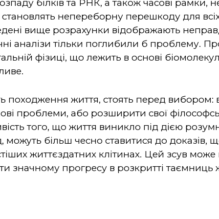
зпаду білків та РНК, а також часові рамки, не
, становлять непереборну перешкоду для всіх
едені вище розрахунки відображають неправ
тичні аналізи тільки поглибили б проблему. 
льній фізиці, що лежить в основі біомолекул
ливе.
ть походження життя, стоять перед вибором:
кові проблеми, або розширити свої філософс
сть того, що життя виникло під дією розумног
, можуть більш чесно ставитися до доказів, щ
стіших життєздатних клітинах. Цей зсув може
ти значному прогресу в розкритті таємниць 