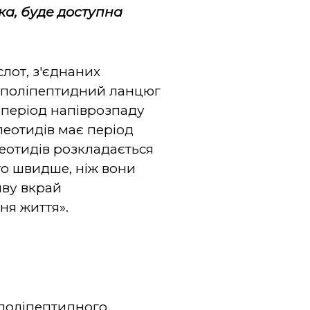
ка, буде доступна
лот, з'єднаних
му поліпептидний ланцюг
є період напіврозпаду
леотидів має період
леотидів розкладається
то швидше, ніж вони
яву вкрай
ня життя».
 поліпептидного