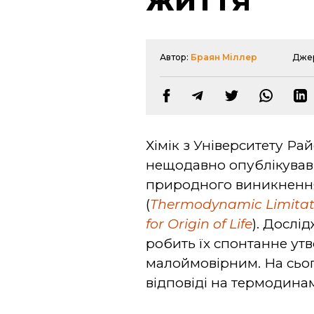
Автор:
Браян Міллер
Дже
Хімік з Університету Ра
нещодавно опублікував
природного виникнення
(
Thermodynamic Limitati
for Origin of Life
). Дослі
робить їх спонтанне ут
малоймовірним. На сьог
відповіді на термодинам