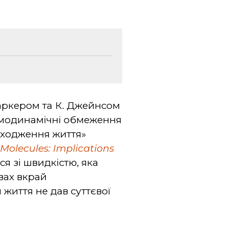
Паркером та К. Джейнсом
рмодинамічні обмеження
оходження життя»
olecules: Implications
я зі швидкістю, яка
вах вкрай
життя не дав суттєвої