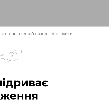
зі стовпів теорій походження життя
підриває
одження