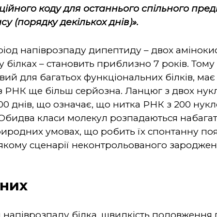
ійного коду для останнього спільного пред
су (порядку декількох днів)».
ріод напіврозпаду дипептиду – двох амінокис
 у білках – становить приблизно 7 років. То
овий для багатьох функціональних білків, ма
я з РНК ще більш серйозна. Ланцюг з двох нук
00 днів, що означає, що нитка РНК з 200 нук
 Обидва класи молекул розпадаються набага
риродних умовах, що робить їх спонтанну по
якому сценарії неконтрольованого зароджен
аних
м напіврозпаду білка, швидкість подовження