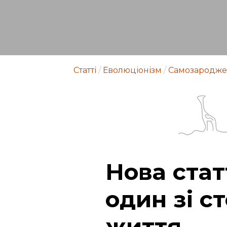
Статті
/
Еволюціонізм
/
Самозародже
Нова ста
один зі с
життя