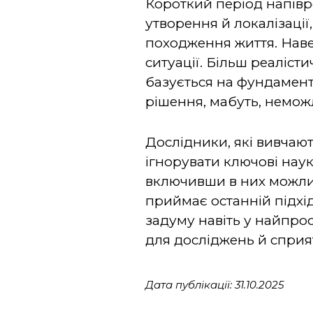
Короткий період напівро
утворення й локалізації
походження життя. Нав
ситуації. Більш реаліс
базується на фундамента
рішення, мабуть, немож
Дослідники, які вивчаю
ігнорувати ключові нау
включивши в них можливі
приймає останній підхід
задуму навіть у найпро
для досліджень й сприя
Дата публікації: 31.10.2025