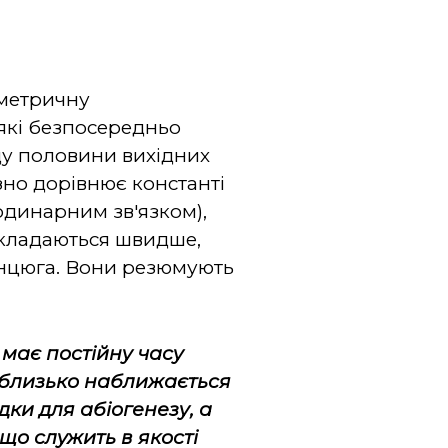
ометричну
 які безпосередньо
аду половини вихідних
но дорівнює константі
одинарним зв'язком),
зкладаються швидше,
анцюга. Вони резюмують
 має постійну часу
у близько наближається
ки для абіогенезу, а
що служить в якості