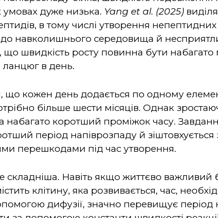
 умовах дуже низька.
Yang et al. (2025)
виділя
ептидів, в тому числі утворення непептидних 
и до навколишнього середовища й несприятл
є, що швидкість росту повинна бути набагато
 ланцюг в день.
, що кожен день додається по одному елемент
отрібно більше шести місяців. Однак зроста
а набагато коротший проміжок часу. Завдан
ротший період напіврозпаду й зіштовхується
ими перешкодами під час утворення.
е складніша. Навіть якщо життєво важливий б
істить клітину, яка розвивається, час, необх
опомогою дифузії, значно перевищує період н
и за допомогою константи швидкості реакці