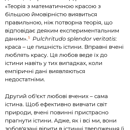
«Теорія з математичною красою з
більшою ймовірністю виявиться
правильною, ніж потворна теорія, що
відповідає деяким експериментальним
5
даним».
Pulchritudo
splendor
veritatis
:
краса – це пишність істини. Вправні вчені
люблять красу. Ця любов веде їх до
істини навіть у тих випадках, коли
емпіричні дані виявляються
недостатніми.
Другий об'єкт любові вчених – сама
істина. Щоб ефективно вивчати світ
природи, вчені повинні пристрасно
прагнути істини. Адже, як і всі ми, вони
зобов'язані вірити в істинні твердження (і