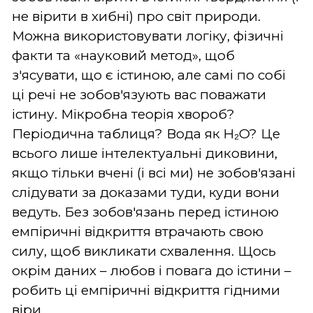
не вірити в хибні) про світ природи.
Можна використовувати логіку, фізичні
факти та «науковий метод», щоб
з'ясувати, що є істиною, але самі по собі
ці речі не зобов'язують вас поважати
істину. Мікробна теорія хвороб?
Періодична таблиця? Вода як H₂O? Це
всього лише інтелектуальні диковини,
якщо тільки вчені (і всі ми) не зобов'язані
слідувати за доказами туди, куди вони
ведуть. Без зобов'язань перед істиною
емпіричні відкриття втрачають свою
силу, щоб викликати схвалення. Щось
окрім даних – любов і повага до істини –
робить ці емпіричні відкриття гідними
віри.