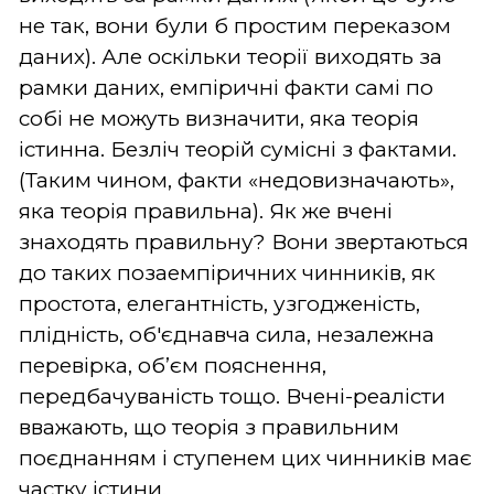
не так, вони були б простим переказом
даних). Але оскільки теорії виходять за
рамки даних, емпіричні факти самі по
собі не можуть визначити, яка теорія
істинна. Безліч теорій сумісні з фактами.
(Таким чином, факти «недовизначають»,
яка теорія правильна). Як же вчені
знаходять правильну? Вони звертаються
до таких позаемпіричних чинників, як
простота, елегантність, узгодженість,
плідність, об'єднавча сила, незалежна
перевірка, об’єм пояснення,
передбачуваність тощо. Вчені-реалісти
вважають, що теорія з правильним
поєднанням і ступенем цих чинників має
частку істини.