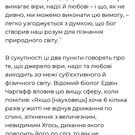
вимагає віри, надії й любові – і що, як не
дивно, ми можемо виконати цю вимогу, –
легко узгоджується з думкою, що Бог
створив наш розум для пізнання
7
природного світу.
В сукупності ці два пункти говорять про
те, що джерело віри, надії та любові
виходить за межі
суб'єктивного й
фізичного світу. Відомий біолог Едвін
Чаргафф вловив цю вищу сферу, коли
помітив: «Якщо [науковець] хоча б кілька
разів у житті не відчув дрижання по
спині, зіткнення з величезним,
невидимим Хтось, дихання якого
доводить його до сліз, то він не