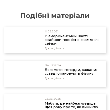
Andrew Newberg and Eugene D’Aquili, Why God
Won’t Go Away (Ballantine, 2001), 154.
Подібні матеріали
11.05.2021
В американській шахті
знайшли повністю скам’янілі
свічки
Докладніше
04.10.2024
Бегемоти, гепарди, кажани:
ссавці опановують фізику
Докладніше
22.03.2025
Мабуть, це найбезглуздіша
ідея року про те, як виникло