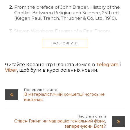
From the preface of John Draper, History of the
Conflict Between Religion and Science, 25th ed.
(Kegan Paul, Trench, Thrubner & Co. Ltd., 1910).
Steven Weinberg, Dreams of a Final Theory
(Vintage Books, 1992), 90.
РОЗГОРНУТИ
Ibid., 107.
R. Corby Hovis and Helge Kragh, “P.A.M. Dirac and
Читайте Креацентр Планета Земля в
Telegram
і
the Beauty of Physics,” Scientific American, vol.
Viber
, щоб бути в курсі останніх новин.
268, no. 5 (May 1993), 104.
Див. також Alvin Plantinga, Where the Conflict
Попередня стаття
Really Lies (Oxford Univ. Press, 2011).
В матеріалістичній концепції чогось не
вистачає
Cf. Del Ratzsch, “Humanness in Their Hearts:
Where Science and Religion Fuse,” in The
Believing Primate, ed. Jeffrey Schloss and Michael
Наступна стаття
Murray (Oxford Univ. Press, 2009), 209-245.
Стівен Гокінг: чи мав рацію геніальний фізик,
заперечуючи Бога?