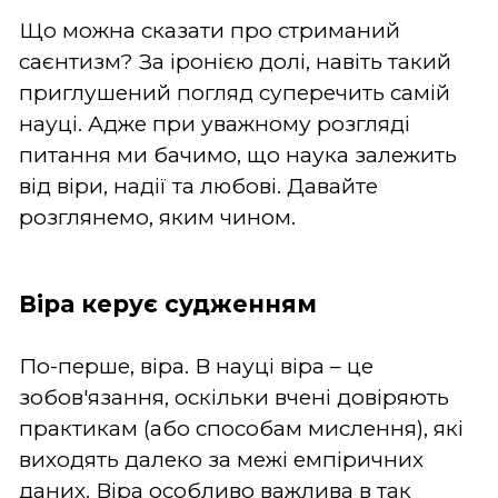
Що можна сказати про стриманий
саєнтизм? За іронією долі, навіть такий
приглушений погляд суперечить самій
науці. Адже при уважному розгляді
питання ми бачимо, що наука залежить
від віри, надії та любові. Давайте
розглянемо, яким чином.
Віра керує судженням
По-перше, віра. В науці віра – це
зобов'язання, оскільки вчені довіряють
практикам (або способам мислення), які
виходять далеко за межі емпіричних
даних. Віра особливо важлива в так