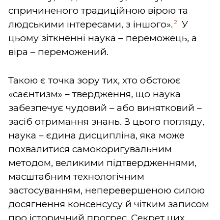
спричиненого традиційною вірою та
2
людськими інтересами, з іншого».
У
цьому зіткненні наука – переможець, а
віра – переможений.
Такою є точка зору тих, хто обстоює
«саєнтизм» – твердження, що наука
забезпечує чудовий – або винятковий –
засіб отримання знань. З цього погляду,
наука – єдина дисципліна, яка може
похвалитися самокоригувальним
методом, великими підтвердженнями,
масштабним технологічним
застосуванням, неперевершеною силою
досягнення консенсусу й чітким записом
про історичний прогрес. Секрет цих