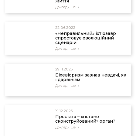
життя
Докладніше
22.06.2022
«Неправильний» іхтіозавр
спростовує еволюційний
сценарій
Докладніше
29.11.2025
Біхевіоризм зазнав невдачі, як
і дарвінізм
Докладніше
19.12.2025
Простата – «погано
сконструйований» орган?
Докладніше