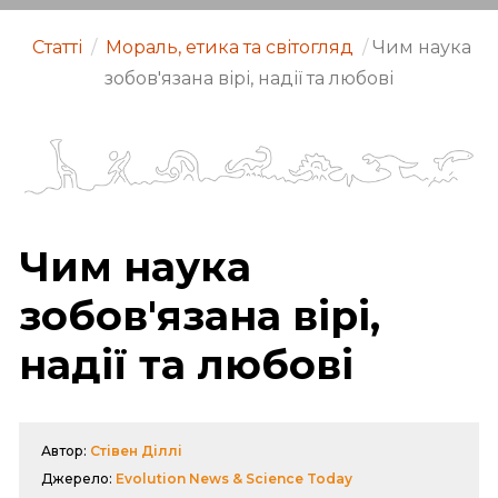
Статті
/
Мораль, етика та світогляд
/
Чим наука
зобов'язана вірі, надії та любові
Чим наука
зобов'язана вірі,
надії та любові
Автор:
Стівен Діллі
Джерело:
Evolution News & Science Today