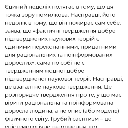
Єдиний недолік полягає в тому, що ця
точка зору помилкова. Насправді, його
недолік в тому, що він пожирає сам себе:
заява, що «фактичні твердження добре
підтверджених наукових теорій є
єдиними переконаннями, придатними
для раціональних та поінформованих
дорослих», сама по собі не є
твердженням жодної добре
підтвердженої наукової теорії. Насправді,
це взагалі не наукове твердження. Це
розпорядче твердження про те, у що має
вірити раціональна та поінформована
доросла людина, а не опис (або модель)
фізичного світу. Грубий саєнтизм – це
епістемологічне твердження, що