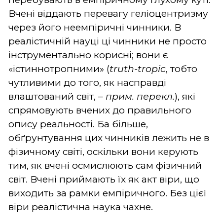
Вчені віддають перевагу геліоцентризму
через його неемпіричні чинники. В
реалістичній науці ці чинники не просто
інструментально корисні; вони є
«істиннотропними» (
truth-tropic
, тобто
чутливими до того, як насправді
влаштований світ, –
прим. перекл.
), які
спрямовують вчених до правильного
опису реальності. Ба більше,
обґрунтування цих чинників лежить не в
фізичному світі, оскільки вони керують
тим, як вчені осмислюють сам фізичний
світ. Вчені приймають їх як акт віри, що
виходить за рамки емпіричного. Без цієї
віри реалістична наука чахне.