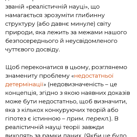
званій «реалістичній науці», що
намагається зрозуміти глибинну
структуру (або давнє минуле) світу
природи, яка лежить за межами нашого
безпосереднього й неусвідомленого
чуттєвого досвіду.
Щоб переконатися в цьому, розглянемо
знамениту проблему «
недостатньої
детермінації
» (недовизначеність – це
концепція, згідно з якою наявних доказів
може бути недостатньо, щоб визначити,
яка з кількох конкуруючих теорій або
гіпотез є істинною –
прим. перекл.
). В
реалістичній науці теорії завжди
виходять за рамки даних. (Якби це було