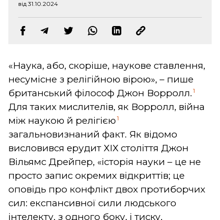
від 31.10.2024
«Наука, або, скоріше, наукове ставлення,
несумісне з релігійною вірою», – пише
1
британський філософ Джон Ворролл.
Для таких мислителів, як Ворролл, війна
1
між наукою й релігією
загальновизнаний факт. Як відомо
висловився ерудит ХІХ століття Джон
Вільямс Дрейпер, «історія науки – це не
просто запис окремих відкриттів; це
оповідь про конфлікт двох протиборчих
сил: експансивної сили людського
інтелекту, з одного боку, і тиску,