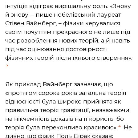
інтуїція відіграє вирішальну роль. «Знову
й знову, – пише нобелівський лауреат
Стівен Вайнберг, – фізики керувалися
своїм почуттям прекрасного не лише під
час розроблення нових теорій, а й навіть
під час оцінювання достовірності
фізичних теорій після їхнього створення».
3
Як приклад Вайнберг зазначає, що
«протягом сорока років загальна теорія
відносності була широко прийнята як
правильна теорія гравітації, незважаючи
на нікчемність доказів на її користь, бо
4
теорія була переконливо красивою».
Не
дивно, що фізик Поль Дірак сказав: