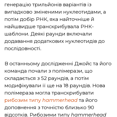
генерацію трильйонів варіантів із
випадково зміненими нуклеотидами, а
потім добір РНК, яка найточніше й
найшвидше транскрибувала РНК-
шаблони. Деякі раунди включали
додавання додаткових нуклеотидів до
послідовності.
В останньому дослідженні Джойс та його
команда почали з полімерази, що
складається з 52 раундів, а потім
модифікували її ще на 18 раундів. Нова
полімераза могла транскрибувати
рибозим типу
hammerhead
та його
доповнення з точністю близько 90
відсотків. Рибозими типу
hammerhead