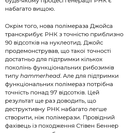
будь-якому процесі генерації РНК є
набагато вищою.
Окрім того, нова полімераза Джойса
транскрибує РНК з точністю приблизно
90 відсотків на нуклеотид. Джойс
продемонстрував, що такої точності
достатньо для підтримки кількох
поколінь функціональних рибозимів
типу
hammerhead
. Але для підтримки
функціональних полімераз потрібна
точність понад 97 відсотків. Цей
результат ще раз доводить, що
деструктивну РНК набагато легше
створити, ніж полімерази. Провідний
фахівець із походження Стівен Беннер