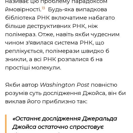
називає цю проблему парадоксом
13
ймовірності.
Будь-яка випадкова
бібліотека РНК включатиме набагато
більше деструктивних РНК, ніж
полімераз. Отже, навіть якби чудесним
чином з'явилася система РНК, що
реплікується, полімерази швидко б
зникли, а всі РНК розпалися б на
простіші молекули.
Якби автор
Washington Post
повністю
розумів суть дослідження Джойса, він би
виклав його приблизно так:
«Останнє дослідження Джеральда
Джойса остаточно спростовує