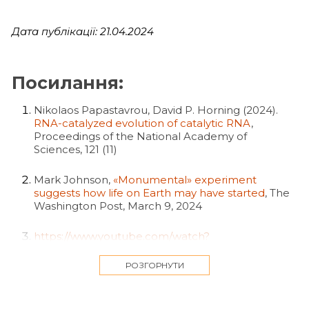
Дата публікації: 21.04.2024
Посилання:
Nikolaos Papastavrou, David P. Horning (2024).
RNA-catalyzed evolution of catalytic RNA
,
Proceedings of the National Academy of
Sciences, 121 (11)
Mark Johnson,
«Monumental» experiment
suggests how life on Earth may have started
, The
Washington Post, March 9, 2024
https://www.youtube.com/watch?
v=QN2YFxu4swM
РОЗГОРНУТИ
D P Bartel, J W Szostak (1993).
Isolation of new
ribozymes from a large pool of random
sequences
, Science, 1993 Sep 10;261(5127):1411-8.