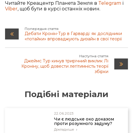
Читайте Креацентр Планета Земля в
Telegram
і
Viber
, щоб бути в курсі останніх новин.
Xavier Portillo et al. (2021).
Witnessing the
structural evolution of an RNA enzyme
, eLife, Sep
9, 2021
Попередня стаття
Дебати Кронін-Тур в Гарварді: як дослідники
Brian Miller,
James Tour Video Series on the Origin
«потайки» впроваджують дизайн в свої теорії
of Life — Synthesis of the Building Blocks
,
Evolution News & Science Today, March 31, 2021
Наступна стаття
Brian Miller,
Jim Tour Unmasks Steve Benner’s
Джеймс Тур кинув трирічний виклик Лі
Double Standard and Inaccurate Commentary on
Кроніну, щоб довести легітимність теорії
the Origin of Life
, Evolution News & Science Today,
збірки
February 21, 2023
Brian Miller,
James Tour Video Series on the Origin
Подібні матеріали
of Life — Properly Combining Building Blocks
,
Evolution News & Science Today, April 1, 2021
22.06.2023
Brian Miller,
On the Origin of Life, James Tour
Чи є людське око доказом
Exposes the Irrelevance of Lee Cronin’s Research
,
проти розумного задуму?
Evolution News & Science Today, February 16,
Докладніше
2023