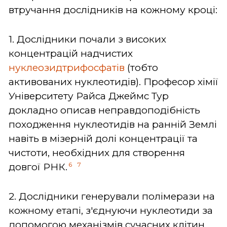
втручання дослідників на кожному кроці:
1. Дослідники почали з високих
концентрацій надчистих
нуклеозидтрифосфатів
(тобто
активованих нуклеотидів). Професор хімії
Університету Райса Джеймс Тур
докладно описав неправдоподібність
походження нуклеотидів на ранній Землі
навіть в мізерній долі концентрації та
чистоти, необхідних для створення
6
7
довгої РНК.
2. Дослідники генерували полімерази на
кожному етапі, з'єднуючи нуклеотиди за
допомогою механізмів сучасних клітин.