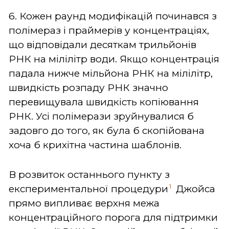
6. Кожен раунд модифікацій починався з
полімераз і праймерів у концентраціях,
що відповідали десяткам трильйонів
РНК на мілілітр води. Якщо концентрація
падала нижче мільйона РНК на мілілітр,
швидкість розпаду РНК значно
перевищувала швидкість копіювання
РНК. Усі полімерази зруйнувалися б
задовго до того, як була б скопійована
хоча б крихітна частина шаблонів.
В розвиток останнього пункту з
1
експериментальної процедури
Джойса
прямо випливає верхня межа
концентраційного порога для підтримки