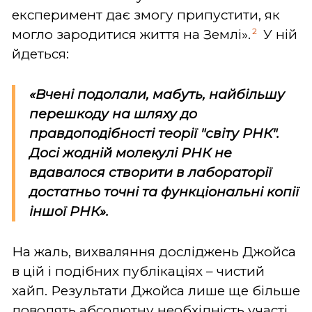
експеримент дає змогу припустити, як
2
могло зародитися життя на Землі».
У ній
йдеться:
«Вчені подолали, мабуть, найбільшу
перешкоду на шляху до
правдоподібності теорії "світу РНК".
Досі жодній молекулі РНК не
вдавалося створити в лабораторії
достатньо точні та функціональні копії
іншої РНК».
На жаль, вихваляння досліджень Джойса
в цій і подібних публікаціях – чистий
хайп. Результати Джойса лише ще більше
доводять абсолютну необхідність участі