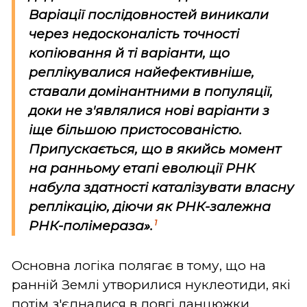
Варіації послідовностей виникали
через недосконалість точності
копіювання й ті варіанти, що
реплікувалися найефективніше,
ставали домінантними в популяції,
доки не з'являлися нові варіанти з
іще більшою пристосованістю.
Припускається, що в якийсь момент
на ранньому етапі еволюції РНК
набула здатності каталізувати власну
реплікацію, діючи як РНК-залежна
1
РНК-полімераза».
Основна логіка полягає в тому, що на
ранній Землі утворилися нуклеотиди, які
потім з'єдналися в довгі ланцюжки,