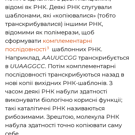
відомі як РНК. Деякі РНК слугували
шаблонами, які «копіювалися» (тобто
транскрибувалися) іншими РНК,
відомими як полімерази, щоб
сформувати
комплементарні
3
послідовності
шаблонних РНК.
Наприклад,
AAUUCCGG
транскрибується
в
UUAAGGCC
. Потім комплементарні
послідовності транскрибуються назад в
нові копії вихідних РНК-шаблонів. З
часом деякі РНК набули здатності
виконувати біологічно корисні функції;
такі каталітичні РНК називаються
рибозимами. Зрештою, молекула РНК
набула здатності точно копіювати саму
себе.