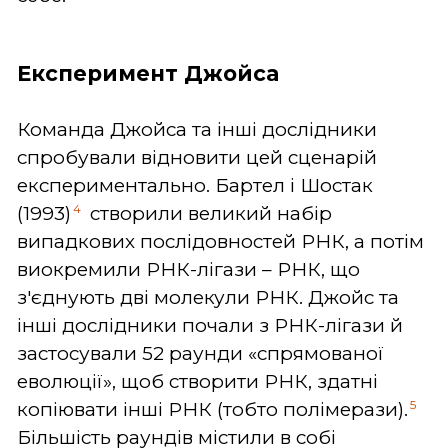
Експеримент Джойса
Команда Джойса та інші дослідники
спробували відновити цей сценарій
експериментально. Бартел і Шостак
4
(1993)
створили великий набір
випадкових послідовностей РНК, а потім
виокремили РНК-лігази – РНК, що
з'єднують дві молекули РНК. Джойс та
інші дослідники почали з РНК-лігази й
застосували 52 раунди «спрямованої
еволюції», щоб створити РНК, здатні
5
копіювати інші РНК (тобто полімерази).
Більшість раундів містили в собі