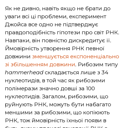
Як не дивно, навіть якщо не брати до
уваги всі ці проблеми, експеримент
Джойса все одно не підтверджує
правдоподібність гіпотези про світ РНК.
Навпаки, він повністю дискредитує її.
Ймовірність утворення РНК певної
довжини
зменшується експоненціально
зі збільшенням довжини
. Рибозим типу
hammerhead
складається лише з 34
нуклеотидів, в той час як рибозими
полімерази значно довші за 100
нуклеотидів. Загалом, рибозими, що
руйнують РНК, можуть бути набагато
меншими за рибозими, що копіюють
РНК, тож ймовірність їхньої появи в