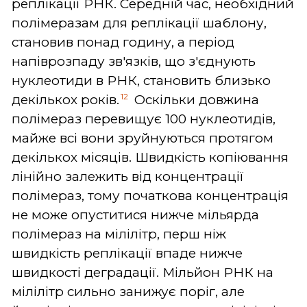
реплікації РНК. Середній час, необхідний
полімеразам для реплікації шаблону,
становив понад годину, а період
напіврозпаду зв'язків, що з'єднують
нуклеотиди в РНК, становить близько
12
декількох років.
Оскільки довжина
полімераз перевищує 100 нуклеотидів,
майже всі вони зруйнуються протягом
декількох місяців. Швидкість копіювання
лінійно залежить від концентрації
полімераз, тому початкова концентрація
не може опуститися нижче мільярда
полімераз на мілілітр, перш ніж
швидкість реплікації впаде нижче
швидкості деградації. Мільйон РНК на
мілілітр сильно занижує поріг, але