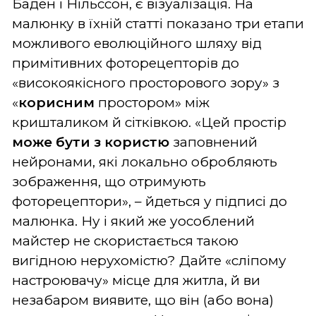
Баден і Нільссон, є візуалізація. На
малюнку в їхній статті показано три етапи
можливого еволюційного шляху від
примітивних фоторецепторів до
«високоякісного просторового зору» з
«
корисним
простором» між
кришталиком й сітківкою. «Цей простір
може бути з користю
заповнений
нейронами, які локально обробляють
зображення, що отримують
фоторецептори», – йдеться у підписі до
малюнка. Ну і який же уособлений
майстер не скористається такою
вигідною нерухомістю? Дайте «сліпому
настроювачу» місце для житла, й ви
незабаром виявите, що він (або вона)