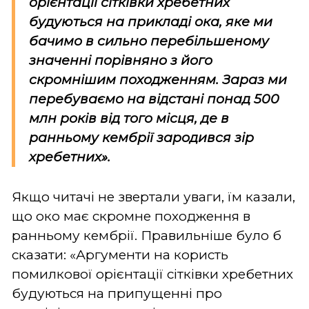
орієнтації сітківки хребетних
будуються на прикладі ока, яке ми
бачимо в сильно перебільшеному
значенні порівняно
з його
скромнішим походженням
. Зараз ми
перебуваємо на відстані понад 500
млн років від того місця, де
в
ранньому кембрії зародився зір
хребетних
».
Якщо читачі не звертали уваги, їм казали,
що око має скромне походження в
ранньому кембрії. Правильніше було б
сказати: «Аргументи на користь
помилкової орієнтації сітківки хребетних
будуються на припущенні про