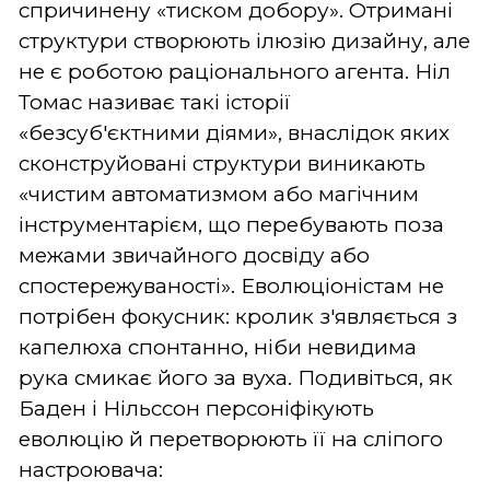
спричинену «тиском добору». Отримані
структури створюють ілюзію дизайну, але
не є роботою раціонального агента. Ніл
Томас називає такі історії
«безсуб'єктними діями», внаслідок яких
сконструйовані структури виникають
«чистим автоматизмом або магічним
інструментарієм, що перебувають поза
межами звичайного досвіду або
спостережуваності». Еволюціоністам не
потрібен фокусник: кролик з'являється з
капелюха спонтанно, ніби невидима
рука смикає його за вуха. Подивіться, як
Баден і Нільссон персоніфікують
еволюцію й перетворюють її на сліпого
настроювача: