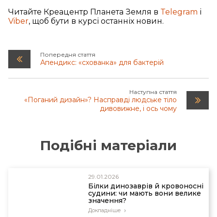
Читайте Креацентр Планета Земля в
Telegram
і
Viber
, щоб бути в курсі останніх новин.
Попередня стаття
Апендикс: «схованка» для бактерій
Наступна стаття
«Поганий дизайн»? Насправді людське тіло
дивовижне, і ось чому
Подібні матеріали
29.01.2026
Білки динозаврів й кровоносні
судини: чи мають вони велике
значення?
Докладніше