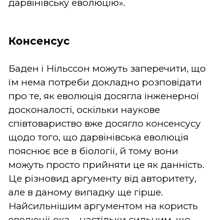
дарвінівську еволюцію».
Консенсус
Баден і Нільссон можуть заперечити, що
їм нема потреби докладно розповідати
про те, як еволюція досягла інженерної
досконалості, оскільки наукове
співтовариство вже досягло консенсусу
щодо того, що дарвінівська еволюція
пояснює все в біології, й тому вони
можуть просто прийняти це як данність.
Це різновид аргументу від авторитету,
але в даному випадку ще гірше.
Найсильнішим аргументом на користь
еволюції ока – настільки сильним, що