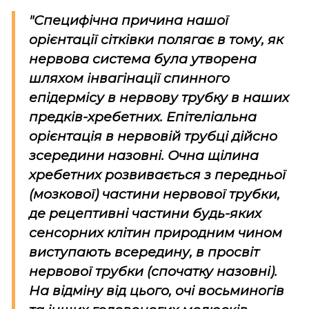
"Специфічна причина нашої
орієнтації сітківки полягає в тому,
як
нервова система була утворена
шляхом інвагінації спинного
епідермісу в нервову трубку
в наших
предків-хребетних
. Епітеліальна
орієнтація в нервовій трубці
дійсно
зсередини назовні
. Очна щілина
хребетних розвивається з передньої
(мозкової) частини нервової трубки,
де рецептивні частини будь-яких
сенсорних клітин
природним
чином
виступають всередину, в просвіт
нервової трубки (спочатку назовні).
На відміну від цього, очі восьминогів