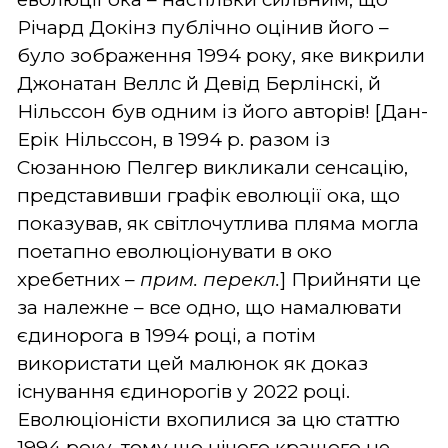
Річард Докінз публічно оцінив його –
було зображення 1994 року, яке викрили
Джонатан Веллс й Девід Берлінскі, й
Нільссон був одним із його авторів! [Дан-
Ерік Нільссон, в 1994 р. разом із
Сюзанною Пелгер викликали сенсацію,
представивши графік еволюції ока, що
показував, як світлочутлива пляма могла
поетапно еволюціонувати в око
хребетних –
прим. перекл.
] Прийняти це
за належне – все одно, що намалювати
єдинорога в 1994 році, а потім
використати цей малюнок як доказ
існування єдинорогів у 2022 році.
Еволюціоністи вхопилися за цю статтю
1994 року, тому що нічого кращого не