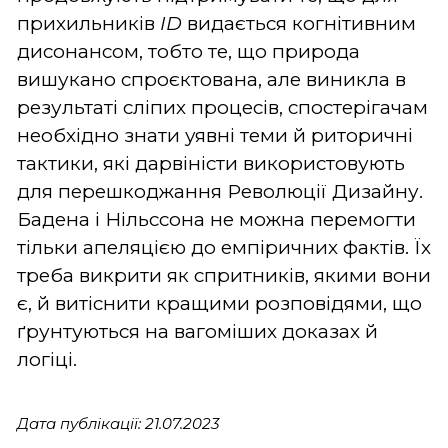
прихильників
ID
видається когнітивним
дисонансом, тобто те, що природа
вишукано спроєктована, але виникла в
результаті сліпих процесів, спостерігачам
необхідно знати уявні теми й риторичні
тактики, які дарвіністи використовують
для перешкоджання Революції Дизайну.
Бадена і Нільссона не можна перемогти
тільки апеляцією до емпіричних фактів. Їх
треба викрити як спритників, якими вони
є, й витіснити кращими розповідями, що
ґрунтуються на вагоміших доказах й
логіці.
Дата публікації: 21.07.2023