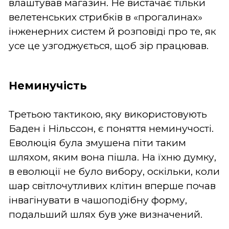
влаштував магазин. Не вистачає тільки
велетенських стрибків в «прогалинах»
інженерних систем й розповіді про те, як
усе це узгоджується, щоб зір працював.
Неминучість
Третьою тактикою, яку використовують
Баден і Нільссон, є поняття неминучості.
Еволюція була змушена піти таким
шляхом, яким вона пішла. На їхню думку,
в еволюції не було вибору, оскільки, коли
шар світлочутливих клітин вперше почав
інвагінувати в чашоподібну форму,
подальший шлях був уже визначений.