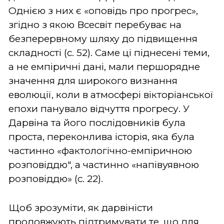
Однією з них є «оповідь про прогрес»,
згідно з якою Всесвіт перебуває на
безперервному шляху до підвищення
складності (с. 52). Саме ці піднесені теми,
а не емпіричні дані, мали першорядне
значення для широкого визнання
еволюції, коли в атмосфері вікторіанської
епохи панувало відчуття прогресу. У
Дарвіна та його послідовників була
проста, переконлива історія, яка була
частинно «фактологічно-емпіричною
розповіддю", а частинно «напівуявною
розповіддю» (с. 22).
Щоб зрозуміти, як дарвіністи
продовжують підтримувати те, що для