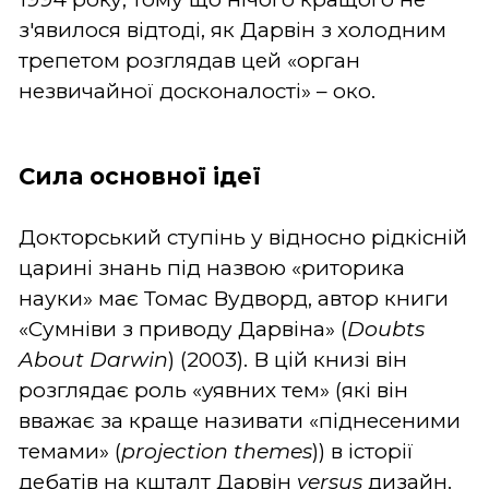
з'явилося відтоді, як Дарвін з холодним
трепетом розглядав цей «орган
незвичайної досконалості» – око.
Сила основної ідеї
Докторський ступінь у відносно рідкісній
царині знань під назвою «риторика
науки» має Томас Вудворд, автор книги
«Сумніви з приводу Дарвіна» (
Doubts
About Darwin
) (2003). В цій книзі він
розглядає роль «уявних тем» (які він
вважає за краще називати «піднесеними
темами» (
projection themes
)) в історії
дебатів на кшталт Дарвін
versus
дизайн.