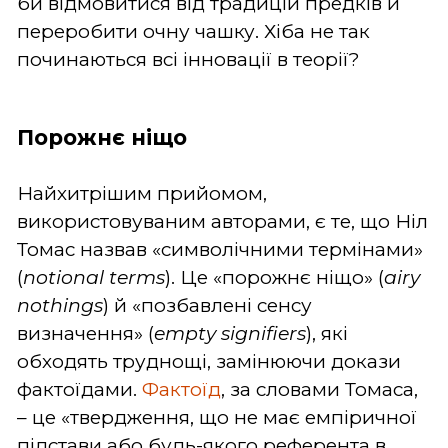
би відмовитися від традицій предків й
переробити очну чашку. Хіба не так
починаються всі інновації в теорії?
Порожнє ніщо
Найхитрішим прийомом,
використовуваним авторами, є те, що Ніл
Томас назвав «символічними термінами»
(
notional terms
). Це «порожнє ніщо» (
airy
nothings
) й «позбавлені сенсу
визначення» (
empty signifiers
), які
обходять труднощі, замінюючи докази
фактоїдами.
Фактоїд
, за словами Томаса,
– це «твердження, що не має емпіричної
підстави або будь-якого референта в