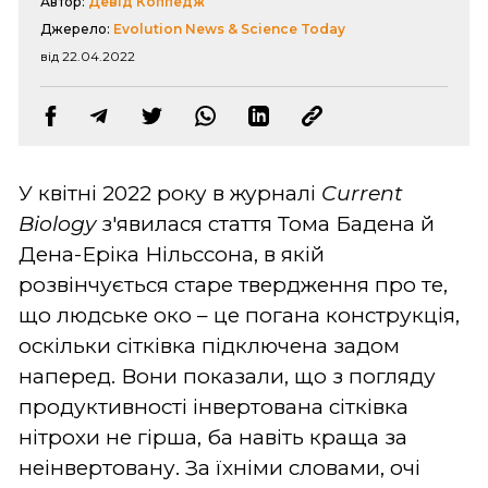
Автор:
Девід Коппедж
Джерело:
Evolution News & Science Today
від 22.04.2022
У квітні 2022 року в журналі
Current
Biology
з'явилася стаття Тома Бадена й
Дена-Еріка Нільссона, в якій
розвінчується старе твердження про те,
що людське око – це погана конструкція,
оскільки сітківка підключена задом
наперед. Вони показали, що з погляду
продуктивності інвертована сітківка
нітрохи не гірша, ба навіть краща за
неінвертовану. За їхніми словами, очі