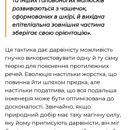
та інших головоногих молюсків
розвиваються з чашечок,
сформованих в шкірі, й
вихідна
епітеліальна зовнішня частина
зберігає свою орієнтацію
».
Ця тактика дає дарвіністу можливість
гнучко використовувати одну й ту саму
теорію для пояснення протилежних
речей. Еволюція настільки жорстка, що
повинна йти шляхом предка, але
настільки податлива, що вся подальша
інженерія може бути оптимізована до
досконалості. Звичайно, якщо
природний добір має таку магічну силу,
яку йому приписують дарвіністи, він міг