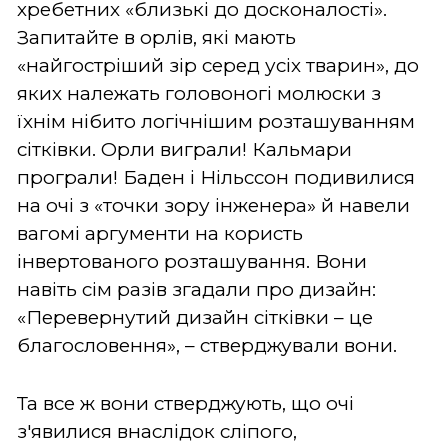
хребетних «близькі до досконалості».
Запитайте в орлів, які мають
«найгостріший зір серед усіх тварин», до
яких належать головоногі молюски з
їхнім нібито логічнішим розташуванням
сітківки. Орли виграли! Кальмари
програли! Баден і Нільссон подивилися
на очі з «точки зору інженера» й навели
вагомі аргументи на користь
інвертованого розташування. Вони
навіть сім разів згадали про дизайн:
«Перевернутий дизайн сітківки – це
благословення», – стверджували вони.
Та все ж вони стверджують, що очі
з'явилися внаслідок сліпого,