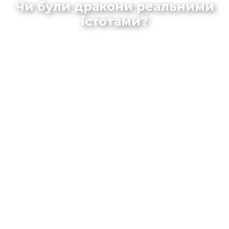
Чи були дракони реальними
істотами?