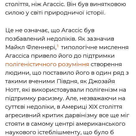
століття, ніж Агассіс. Він був винятковою
силою у світі природничої історії.
Це не означає, що Агассіс був
позбавлений недоліків. Як зазначив
1
Майкл Фленнері,
типологічне мислення
Агассіса привело його до підтримки
полігеністичного розуміння
створення
людини, що поставило його в один ряд з
такими вченими Півдня, як Джозайя
Нотт, які використовували полігенізм на
підтримку расизму. Але, незважаючи на
суттєві недоліки, в Америці XIX століття
агресивний критик дарвінізму все ще міг
стояти в самому центрі американського
наукового істеблішменту, що було б