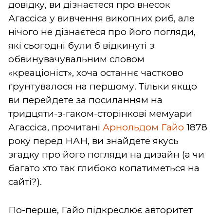
довідку, ви дізнаєтеся про внесок
Агассіса у вивчення викопних риб, але
нічого не дізнаєтеся про його погляди,
які сьогодні були б відкинуті з
обвинувачувальним словом
«креаціоніст», хоча останнє частково
ґрунтувалося на першому. Тільки якщо
ви перейдете за посиланням на
тридцяти-з-гаком-сторінкові мемуари
Агассіса, прочитані
Арнольдом Гайо
1878
року перед НАН, ви знайдете якусь
згадку про його погляди на дизайн (а чи
багато хто так глибоко копатиметься на
сайті?).
По-перше, Гайо підкреслює авторитет