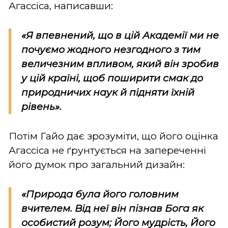
Агассіса, написавши:
«Я впевнений, що в цій Академії ми не
почуємо жодного незгодного з тим
величезним впливом, який він зробив
у цій країні, щоб поширити смак до
природничих наук й підняти їхній
рівень».
Потім Гайо дає зрозуміти, що його оцінка
Агассіса не ґрунтується на запереченні
його думок про загальний дизайн:
«Природа була його головним
вчителем. Від неї він пізнав Бога як
особистий розум; Його мудрість, Його