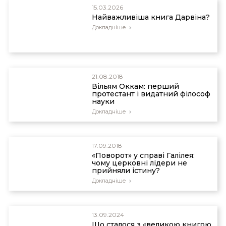
15.03.2026
Найважливіша книга Дарвіна?
Докладніше
21.08.2018
Вільям Оккам: перший
протестант і видатний філософ
науки
Докладніше
17.09.2018
«Поворот» у справі Галілея:
чому церковні лідери не
прийняли істину?
Докладніше
13.09.2024
Що сталося з «великою книгою