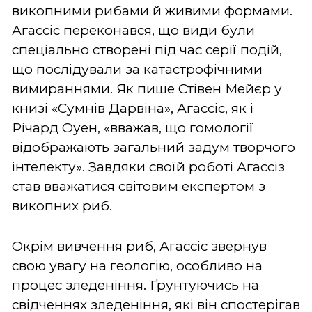
викопними рибами й живими формами.
Агассіс переконався, що види були
спеціально створені під час серії подій,
що послідували за катастрофічними
вимираннями. Як пише Стівен Мейєр у
книзі «Сумнів Дарвіна», Агассіс, як і
Річард Оуен, «вважав, що гомології
відображають загальний задум творчого
інтелекту». Завдяки своїй роботі Агассіз
став вважатися світовим експертом з
викопних риб.
Окрім вивчення риб, Агассіс звернув
свою увагу на геологію, особливо на
процес зледеніння. Ґрунтуючись на
свідченнях зледеніння, які він спостерігав