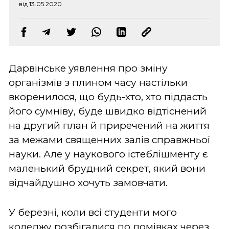
від 13.05.2020
Дарвінське уявлення про зміну
організмів з плином часу настільки
вкоренилося, що будь-хто, хто піддасть
його сумніву, буде швидко відтіснений
на другий план й приречений на життя
за межами священних залів справжньої
науки. Але у наукового істеблішменту є
маленький брудний секрет, який вони
відчайдушно хочуть замовчати.
У березні, коли всі студенти мого
коледжу розбігалися по домівках через