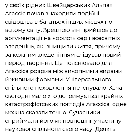
у своїх рідних Швейцарських Альпах,
Аґассіс почав знаходити подібні
свідоцтва в багатьох інших місцях по
всьому світу. Зрештою він прийшов до
аргументації на користь серії всесвітніх
зледенінь, які знищили життя, причому
за кожним зледенінням слідував новий
період творіння. Це пояснювало для
Агассіса розрив між викопними видами
й живими формами. Універсального
спільного походження не існувало. Хоча
сьогодні мало хто дотримується крайніх
катастрофістських поглядів Агассіса, одне
можна сказати точно. Сучасники
сприймали його як повноцінну частину
наукової спільноти свого часу. Деякі з