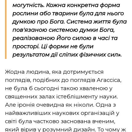
могутність. Кожна конкретна форма
рослини або тварини була для нього
думкою про Бога. Система життя була
пов'язаною системою думки Бога,
реалізованою Його силою в часі та
просторі. Ці форми не були
результатом дії сліпих фізичних сил».
Жодна людина, яка дотримується
поглядів, подібних до поглядів Агассіса,
не була б сьогодні такою хваленою у
священних залах істеблішменту науки.
Але іронія очевидна як ніколи. Одна з
найважливіших наукових організацій у
світі була частково заснована вченим,
який вірив у розумний дизайн. То чому ж