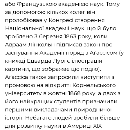
або Французькою академією наук. Тому
за допомогою кількох колег він
пролобіював у Конгресі створення
Національної академії наук, що й було
зроблено 3 березня 1863 року, коли
Авраам Лінкольн підписав закон про
заснування Академії поряд з Аґассісом (у
книжці Едварда Лурі є ілюстрація
картини, що зображає цю подію).
Аґассіса також запросили виступити з
промовою на відкритті Корнельського
університету в жовтні 1868 року, а двох з
його найкращих студентів призначили
першими викладачами природничої
історії. Небагато людей зробили більше
для розвитку науки в Америці XIX