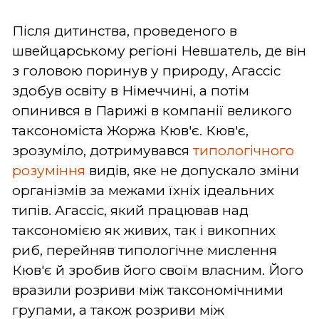
Після дитинства, проведеного в
швейцарському регіоні Невшатель, де він
з головою поринув у природу, Агассіс
здобув освіту в Німеччині, а потім
опинився в Парижі в компанії великого
таксономіста Жоржа Кюв'є. Кюв'є,
зрозуміло, дотримувався
типологічного
розуміння
видів, яке не допускало зміни
організмів за межами їхніх ідеальних
типів. Агассіс, який працював над
таксономією як живих, так і викопних
риб, перейняв типологічне мислення
Кюв'є й зробив його своїм власним. Його
вразили розриви між таксономічними
групами, а також розриви між