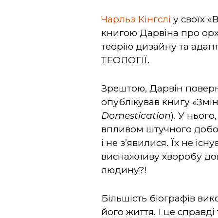
Чарльз Кінгслі
у своїх «
книгою Дарвіна про орх
теорію дизайну та адап
ТЕОЛОГІЇ.
Зрештою, Дарвін поверну
опублікував книгу «Змі
Domestication
). У ньог
впливом штучного добор
і не з’явилися. Їх не іс
виснажливу хворобу доп
людину?!
Більшість біографів ви
його життя. І це справд