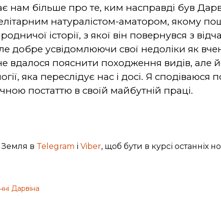
ає нам більше про те, ким насправді був Дарв
 елітарним натуралістом-аматором, якому по
родничої історії, з якої він повернувся з в
але добре усвідомлюючи свої недоліки як вчен
не вдалося пояснити походження видів, але й
огії, яка переслідує нас і досі. Я сподіваюся
ічною постаттю в своїй майбутній праці.
 Земля в
Telegram
і
Viber
, щоб бути в курсі останніх н
нні Дарвіна