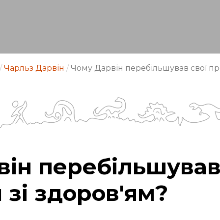
/
Чарльз Дарвін
/
Чому Дарвін перебільшував свої пр
він перебільшував
зі здоров'ям?