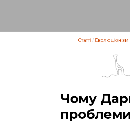
Статті
/
Еволюціонізм
Чому Дар
проблеми 