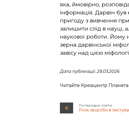
яка, ймовірно, розповід
інформація. Дарвін був
пригоду з вивчення при
залишити слід в науці, 
наукової роботи. Йому 
зерна дарвінської міфол
завісу над цією міфолог
Дата публікації: 29.03.2026
Читайте Креацентр Планета
Попередня стаття
Роль хвороби в листува