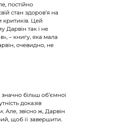
ле, постійно
вій стан здоров’я на
 критиків. Цей
 Дарвін так і не
», – книгу, яка мала
арвін, очевидно, не
 значно більш об’ємної
утність доказів
. Але, звісно ж, Дарвін
ий, щоб її завершити.