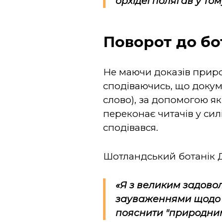
орхідеї полягав у то
Поворот до бо
Не маючи доказів приро
сподіваючись, що доку
слово), за допомогою я
переконає читачів у сил
сподівався.
Шотландський ботанік Д
«Я з великим задово
зауваженнями щодо а
пояснити "природним 