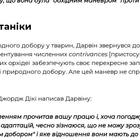
му, що вона була "обхідним маневром" проти
таніки
дного добору у тварин, Дарвін звернувся до
ментування численних
contrivances
[пристосув
ких орхідеї забезпечують своє перехресне з
і природного добору. Але цей маневр не спра
жордж Дікі написав Дарвіну:
ленням прочитав вашу працю і, хоча погод
даптацій, чесно зізнаюся, що не можу зрозу
добором" і яке відношення вони мають до ці