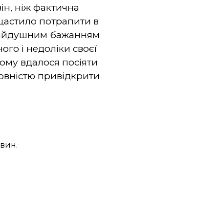
ін, ніж фактична
щастило потрапити в
ідчайдушним бажанням
ого і недоліки своєї
ому вдалося посіяти
 повністю привідкрити
овин.