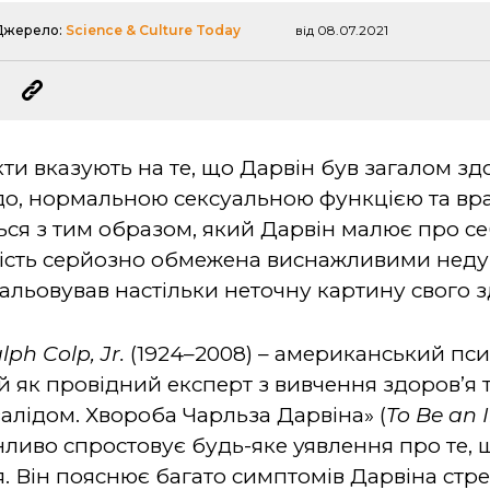
Джерело:
Science & Culture Today
від 08.07.2021
акти вказують на те, що Дарвін був загалом 
ідо, нормальною сексуальною функцією та в
ься з тим образом, який Дарвін малює про се
ність серйозно обмежена виснажливими неду
альовував настільки неточну картину свого з
lph Colp, Jr.
(1924–2008) – американський псих
 як провідний експерт з вивчення здоров’я т
нвалідом. Хвороба Чарльза Дарвіна» (
To Be an I
нливо спростовує будь-яке уявлення про те, 
. Він пояснює багато симптомів Дарвіна стре