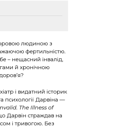
здоровою людиною з
ражаючою фертильністю.
бе – нещасний інвалід,
гами й хронічною
доров’я?
іатр і видатний історик
а психології Дарвіна —
nvalid. The Illness of
що Дарвін страждав на
сом і тривогою. Без