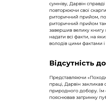
сумніву, Дарвін справді
повторюючи свої скарги 
риторичний прийом, пок
риторичний прийом тако
завершив велику книгу 
надати всі факти, на як
володів цими фактами і 
Відсутність до
Представляючи «Походже
праці, Дарвін закликав 
природного добору. Їм с
пояснював затримку публ