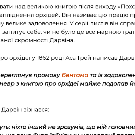
вати над великою книгою після виходу «Похо
апліднення орхідей. Він називає цю працю пр
 велике задоволення. У серії листів він спра
й запитує себе, чи не було це все марною трат
аної скромності Дарвіна.
ро орхідеї у 1862 році Аса Грей написав Дарв
 переглянув промову
Бентама
та із задоволе
невр з книгою про орхідеї майже подолав 
 Дарвін зізнався:
уть: ніхто інший не зрозумів, що мій головни