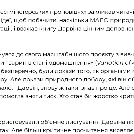
Вестмінстерських проповідях» закликав читач
ідеї, щоб побачити, наскільки МАЛО природ
тації, і вважав книгу Дарвіна цінним допо
вся до свого масштабнішого проєкту з вивчен
ни тварин в стані одомашнення» (
Variation of
о, безперечно, були докази того, як організми
у. Але докази природного добору, які він об
нувало, і Дарвін, знову ж таки, знав про це. Ал
омогла зняти тиск. Хто став би жорстко крит
користовували об’ємне листування Дарвіна я
і так. Але більш критичне прочитання виявля