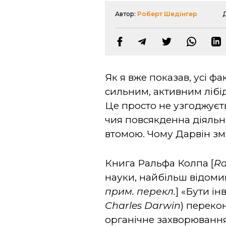
Автор:
Роберт Шедінгер
Як я вже показав, усі ф
сильним, активним ліб
Це просто не узгоджуєт
чия повсякденна діяль
втомою. Чому Дарвін зм
Книга Ральфа Колпа [
Ra
науки, найбільш відомий
прим. перекл.
] «Бути і
Charles Darwin
) переко
органічне захворювання