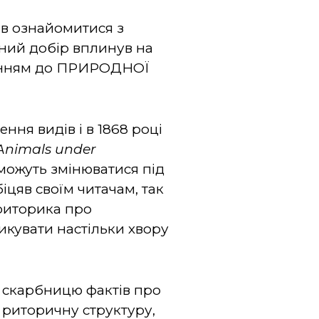
ів ознайомитися з
ний добір вплинув на
вненням до ПРИРОДНОЇ
ня видів і в 1868 році
 Animals under
 можуть змінюватися під
іцяв своїм читачам, так
е риторика про
икувати настільки хвору
к скарбницю фактів про
є риторичну структуру,