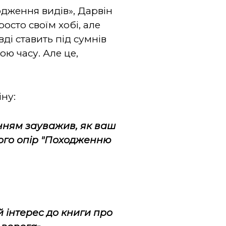
дження видів», Дарвін
осто своїм хобі, але
вді ставить під сумнів
ою часу. Але це,
іну:
нням зауважив, як ваш
його опір "Походженню
й інтерес до книги про