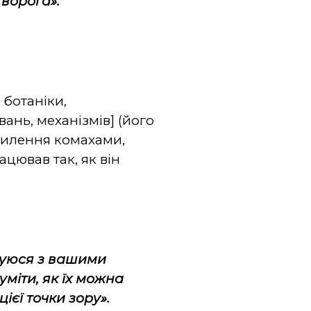
 ворога».
 ботаніки,
ань, механізмів] (його
апилення комахами,
цював так, як він
жуюся з вашими
міти, як їх можна
єї точки зору».