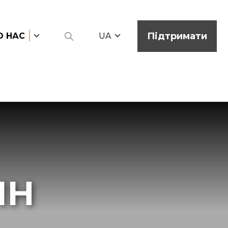
Підтримати
О НАС
UA
ІН