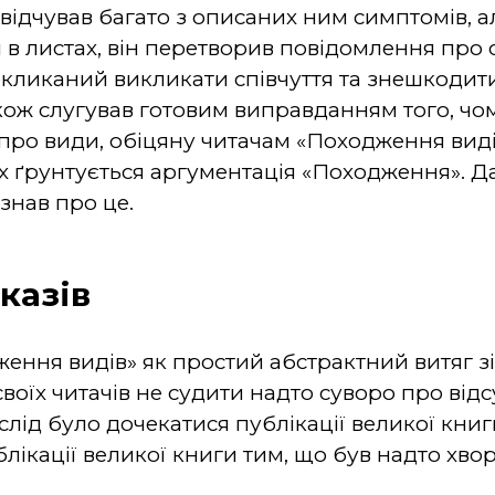
 відчував багато з описаних ним симптомів, а
в листах, він перетворив повідомлення про с
ликаний викликати співчуття та знешкодити
ж слугував готовим виправданням того, чому
про види, обіцяну читачам «Походження видів
их ґрунтується аргументація «Походження». Д
знав про це.
казів
ння видів» як простий абстрактний витяг зі
своїх читачів не судити надто суворо про відс
лід було дочекатися публікації великої книги
ікації великої книги тим, що був надто хвор