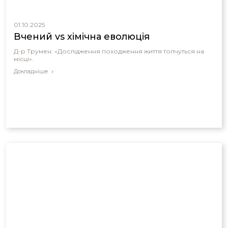
01.10.2025
Вчений vs хімічна еволюція
Д-р Трумен: «Дослідження походження життя топчуться на
місці».
Докладніше