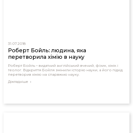
31.07.2018
Роберт Бойль: людина, яка
перетворила хімію в науку
Роберт Бойль – видатний англійський вчений, фізик, хімік і
теолог. Відкриття Бойля змінили історію науки, а його підхід
перетворив хімію на спарвжню науку.
Докладніше