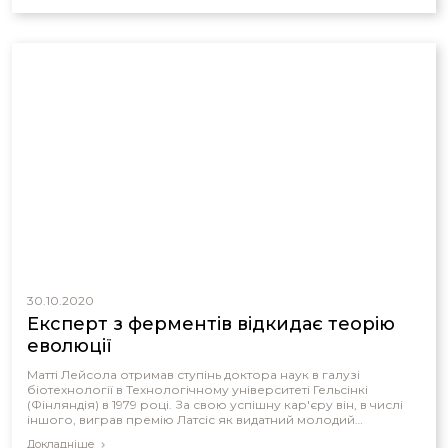
30.10.2020
Експерт з ферментів відкидає теорію
еволюції
Матті Лейсола отримав ступінь доктора наук в галузі
біотехнології в Технологічному університеті Гельсінкі
(Фінляндія) в 1979 році. За свою успішну кар'єру він, в числі
іншого, виграв премію Латсіс як видатний молодий
дослідник в 1987 році в Швейцарії, був директором з
Докладніше