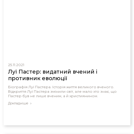
25.11.2021
Луї Пастер: видатний вчений і
противник еволюції
Біографія Луї Пастера. Історія життя великого вченого.
Відкриття Луї Пастера змінили світ, але мало хто знає, що
Пастер був не лише вченим, а й християнином.
Докладніше