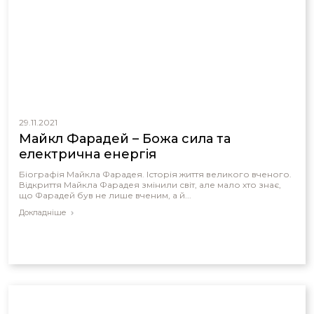
29.11.2021
Майкл Фарадей – Божа сила та
електрична енергія
Біографія Майкла Фарадея. Історія життя великого вченого.
Відкриття Майкла Фарадея змінили світ, але мало хто знає,
що Фарадей був не лише вченим, а й...
Докладніше