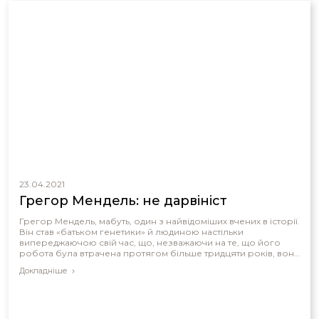
23.04.2021
Грегор Мендель: не дарвініст
Грегор Мендель, мабуть, один з найвідоміших вчених в історії.
Він став «батьком генетики» й людиною настільки
випереджаючою свій час, що, незважаючи на те, що його
робота була втрачена протягом більше тридцяти років, вона
була заново відкрита й стала основою сучасної генетики. Він
Докладніше
також один з небагатьох вчених, чиї погляди на біблійну
світобудову активно оскаржуються в світських журналах. У
той час, як секуляристи люто сперечаються про позицію
Менделя щодо еволюції, з прочитання його праць
абсолютно очевидно одне: Мендель не був дарвіністом.