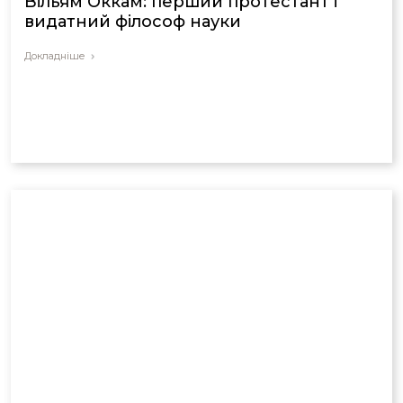
Вільям Оккам: перший протестант і
видатний філософ науки
Докладніше