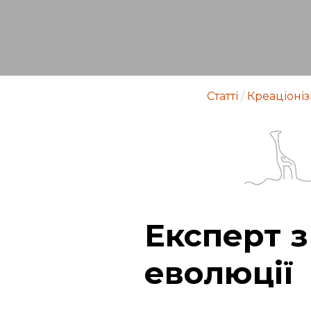
Статті
/
Креаціоні
Експерт з
еволюції