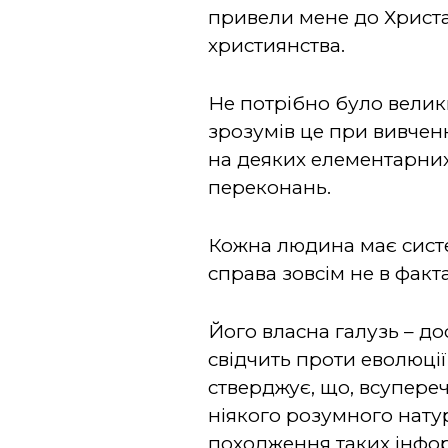
привели мене до Христа.
християнства.
Не потрібно було велики
зрозумів це при вивченн
на деяких елементарних 
переконань.
Кожна людина має систем
справа зовсім не в факта
Його власна галузь – д
свідчить проти еволюції
стверджує, що, всупереч
ніякого розумного нату
походження таких інфор