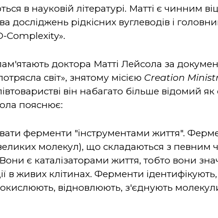
ться в науковій літературі. Матті є чинним в
а досліджень рідкісних вуглеводів і головн
-Complexity».
 пам'ятають доктора Матті Лейсола за докум
отрясла світ», знятому місією
Creation Ministr
півтоваристві він набагато більше відомий як 
сола пояснює:
вати ферменти "інструментами життя". Ферме
(великих молекул), що складаються з певним
Вони є каталізаторами життя, тобто вони з
ції в живих клітинах. Ферменти ідентифікують
 окислюють, відновлюють, з'єднують молекули