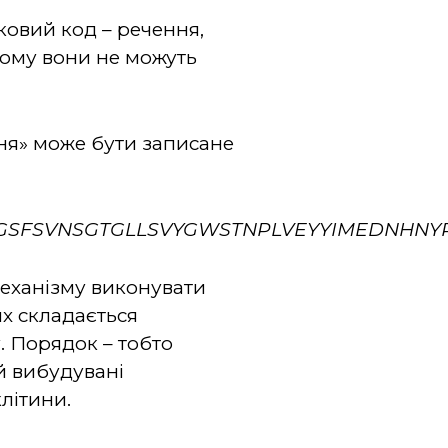
ковий код – речення,
 тому вони не можуть
ння» може бути записане
SFSVNSGTGLLSVYGWSTNPLVEYYIMEDNHNY
еханізму виконувати
ких складається
. Порядок – тобто
й вибудувані
літини.