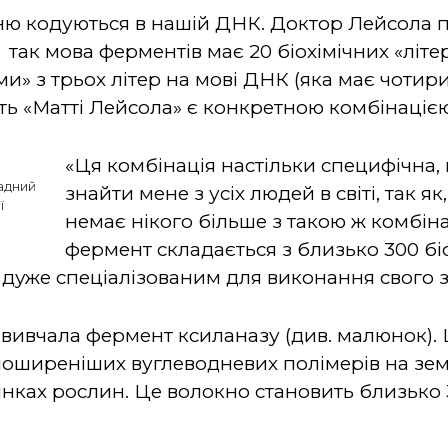
енню кодуються в нашій ДНК. Доктор Лейсола 
1
так мова ферментів має 20 біохімічних «літе
и» з трьох літер на мові ДНК (яка має чотири 
ь «Матті Лейсола» є конкретною комбінацією з
«Ця комбінація настільки специфічна,
адний
знайти мене з усіх людей в світі, так як
ї
немає нікого більше з такою ж комбін
фермент складається з близько 300 біо
дуже спеціалізованим для виконання свого 
 вивчала фермент ксиланазу (див. малюнок).
ширеніших вуглеводневих полімерів на земл
стінках рослин. Це волокно становить близьк