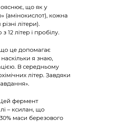
пояснює, що як у
р» (амінокислот), кожна
різні літери).
 12 літер і пробілу.
 що це допомагає
, наскільки я знаю,
ацією. В середньому
хімічних літер. Завдяки
завдання».
 Цей фермент
і – ксилан, що
о 30% маси березового