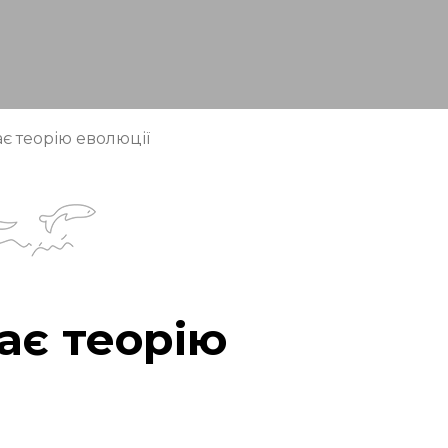
є теорію еволюції
ає теорію