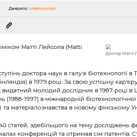
Джерело:
creation.com
іміком Матті Лейсола (Matti
Доктор Матті Л
тупінь доктора наук в галузі біотехнології в
інляндія) в 1979 році. За свою успішну кар'єру 
к видатний молодий дослідник в 1987 році в 
 (1988-1997) в міжнародній біотехнологічної 
ї та матеріалознавства в новому фінському У
40 статей, здебільшого на тему досліджень ф
еріалах конференцій та отримав сім патентів. 