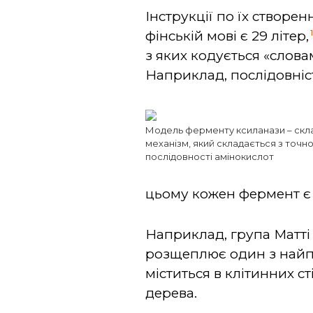
Інструкції по їх створ
фінській мові є 29 літер,
з яких кодується «словам
Наприклад, послідовніст
Модель ферменту ксиланази – скл
механізм, який складається з точно
послідовності амінокислот
цьому кожен фермент є 
Наприклад, група Матті
розщеплює один з найпо
міститься в клітинних 
дерева.