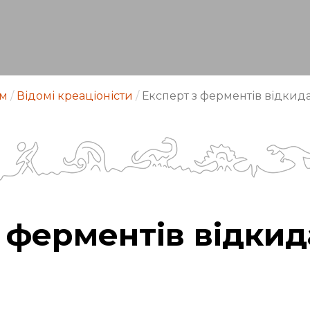
зм
/
Відомі креаціоністи
/
Експерт з ферментів відкида
 ферментів відкид