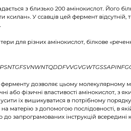
дається з близько 200 амінокислот. Його біл
и ксилан». У ссавців цей фермент відсутній,
.
ітери для різних амінокислот, білкове «рече
SPSNTGFSVNWNTQDDFVVGVGWTGSSAPINFGG
ь ферменту дозволяє цьому молекулярному м
ічні або фізичні властивості амінокислот, з я
мусити їх вишикуватися в потрібному порядку
на матерію з допомогою послідовності, в які
о до запрограмованих інструкцій всередині к