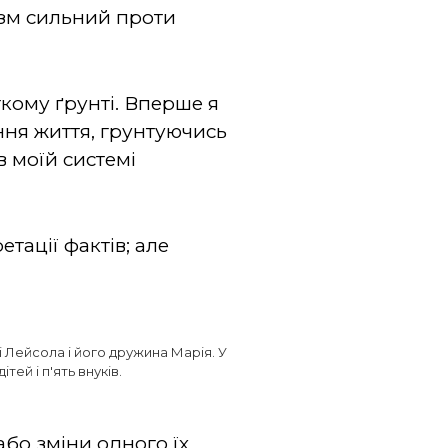
нізм сильний проти
ткому ґрунті. Вперше я
ння життя, грунтуючись
в моїй системі
тації фактів; але
 Лейсола і його дружина Марія. У
тей і п'ять внуків.
бо зміни одного їх