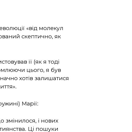
еволюції «від молекул
ований скептично, як
товував її (як я тоді
омлюючи цього, я був
значно хотів залишатися
иття».
ружині) Марії:
о змінилося, і нових
тиянства. Ці пошуки