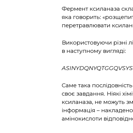
Фермент ксиланаза скла
яка говорить: «розщепит
перетравлювати ксилан
Використовуючи різні л
в наступному вигляді:
ASINYDQNYQTGGQVSY
Саме така послідовніст
своє завдання. Ніякі хім
ксиланаза, не можуть з
інформація – накладено 
амінокислоти відповідн