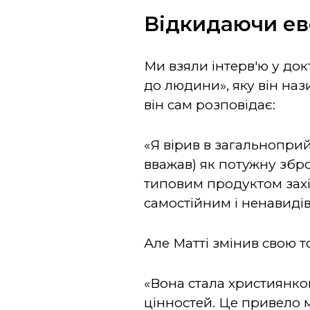
В
ідкидаючи е
Ми взяли інтерв'ю у док
до людини», яку він наз
він сам розповідає:
«Я вірив в загальноприй
вважав) як потужну збро
типовим продуктом захі
самостійним і ненавидів
Але Матті змінив свою то
«Вона стала християнкою 
цінностей. Це привело 