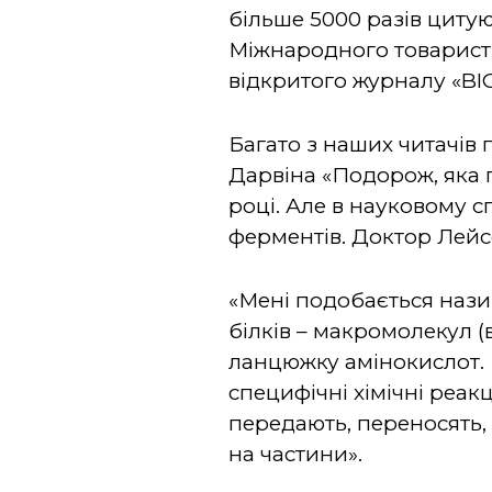
більше 5000 разів цитую
Міжнародного товариств
відкритого журналу «BIO
Багато з наших читачів
Дарвіна «Подорож, яка п
році. Але в науковому с
ферментів. Доктор Лей
«Мені подобається нази
білків – макромолекул 
ланцюжку амінокислот. 
специфічні хімічні реак
передають, переносять,
на частини».