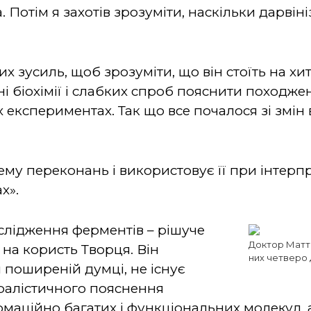
 Потім я захотів зрозуміти, наскільки дарві
х зусиль, щоб зрозуміти, що він стоїть на хи
і біохімії і слабких спроб пояснити походже
експериментах. Так що все почалося зі змін 
у переконань і використовує її при інтерпре
х».
ослідження ферментів – рішуче
Доктор Матті
 на користь Творця. Він
них четверо ді
 поширеній думці, не існує
ралістичного пояснення
маційно багатих і функціональних молекул, а