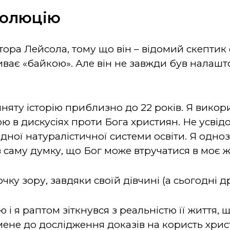
волюцію
тора Лейсола, тому що він – відомий скептик 
иває «байкою». Але він не завжди був налашт
няту історію приблизно до 22 років. Я викорис
ю в дискусіях проти Бога християн. Не усвід
дної натуралістичної системи освіти. Я одно
 саму думку, що Бог може втручатися в моє ж
чку зору, завдяки своїй дівчині (а сьогодні д
і я раптом зіткнувся з реальністю її життя, щ
мене до дослідження доказів на користь хрис