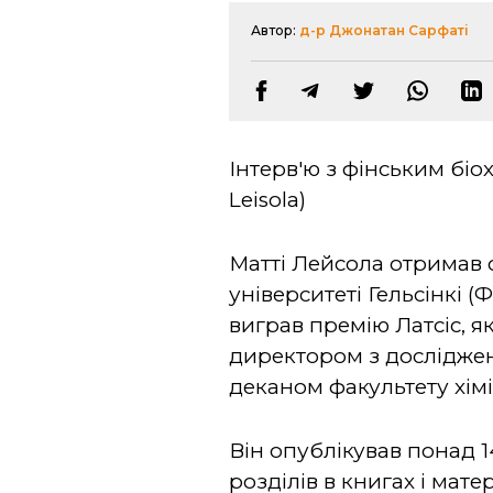
Автор:
д-р Джонатан Сарфаті
Інтерв'ю з фінським біох
Leisola)
Матті Лейсола отримав с
університеті Гельсінкі (Ф
виграв премію Латсіс, я
директором з досліджень
деканом факультету хімі
Він опублікував понад 1
розділів в книгах і мат