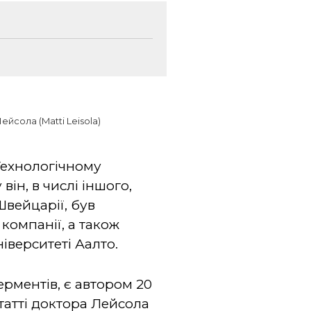
ейсола (Matti Leisola)
 Технологічному
він, в числі іншого,
Швейцарії, був
компанії, а також
ніверситеті Аалто.
ерментів, є автором 20
Статті доктора Лейсола