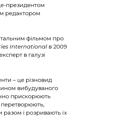
іце-президентом
им редактором
ентальним фільмом про
ies International
в 2009
експерт в галузі
нти – це різновид
 чином вибудуваного
начно прискорюють
, перетворюють,
 разом і розривають їх