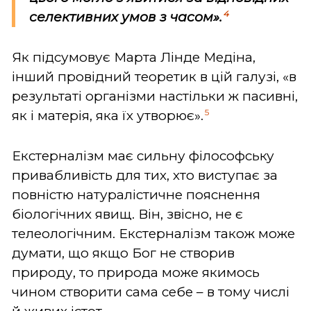
4
селективних умов з часом».
Як підсумовує Марта Лінде Медіна,
інший провідний теоретик в цій галузі, «в
результаті організми настільки ж пасивні,
5
як і матерія, яка їх утворює».
Екстерналізм має сильну філософську
привабливість для тих, хто виступає за
повністю натуралістичне пояснення
біологічних явищ. Він, звісно, не є
телеологічним. Екстерналізм також може
думати, що якщо Бог не створив
природу, то природа може якимось
чином створити сама себе – в тому числі