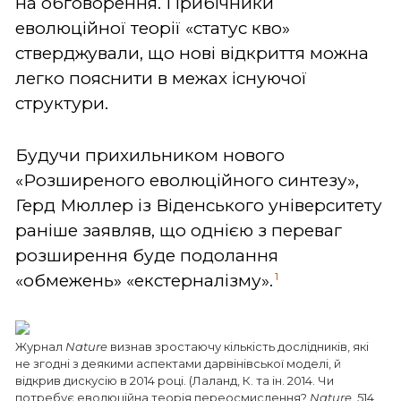
на обговорення. Прибічники
еволюційної теорії «статус кво»
стверджували, що нові відкриття можна
легко пояснити в межах існуючої
структури.
Будучи прихильником нового
«Розширеного еволюційного синтезу»,
Герд Мюллер із Віденського університету
раніше заявляв, що однією з переваг
розширення буде подолання
1
«обмежень» «екстерналізму».
Журнал
Nature
визнав зростаючу кількість дослідників, які
не згодні з деякими аспектами дарвінівської моделі, й
відкрив дискусію в 2014 році. (Лаланд, К. та ін. 2014. Чи
потребує еволюційна теорія переосмислення?
Nature
. 514