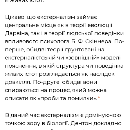
й живих істот.
Цікаво, що екстерналізм займає
центральне місце як в теорії еволюції
Дарвіна, так і в теорії людської поведінки
впливового психолога Б. Ф. Скіннера. По-
перше, обидві теорії грунтовані на
екстерналістській чи «зовнішній» моделі
пояснення, в якій структура чи поведінка
живих істот розглядається як наслідок
довкілля. По-друге, обидві вони
спираються на процес, який можна
6
описати як «проби та помилки».
В даний час екстерналізм є домінуючою
точкою зору в біології. Дентон докладно