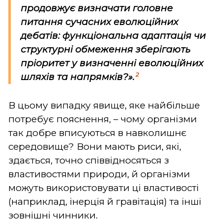
продовжує визначати головне
питання сучасних еволюційних
дебатів: функціональна адаптація чи
структурні обмеження зберігають
пріоритет у визначенні еволюційних
2
шляхів та напрямків?».
В цьому випадку явище, яке найбільше
потребує пояснення, – чому організми
так добре вписуються в навколишнє
середовище? Вони мають риси, які,
здається, точно співвідносяться з
властивостями природи, й організми
можуть використовувати ці властивості
(наприклад, інерція й гравітація) та інші
зовнішні чинники.