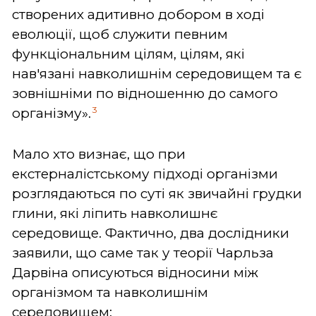
створених адитивно добором в ході
еволюції, щоб служити певним
функціональним цілям, цілям, які
нав'язані навколишнім середовищем та є
зовнішніми по відношенню до самого
3
організму».
Мало хто визнає, що при
екстерналістському підході організми
розглядаються по суті як звичайні грудки
глини, які ліпить навколишнє
середовище. Фактично, два дослідники
заявили, що саме так у теорії Чарльза
Дарвіна описуються відносини між
організмом та навколишнім
середовищем: