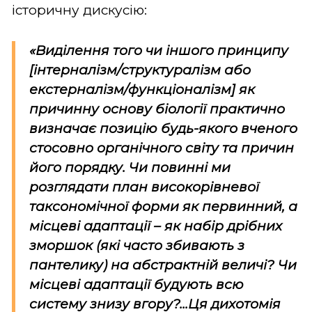
історичну дискусію:
«Виділення того чи іншого принципу
[інтерналізм/структуралізм або
екстерналізм/функціоналізм] як
причинну основу біології практично
визначає позицію будь-якого вченого
стосовно органічного світу та причин
його порядку. Чи повинні ми
розглядати план високорівневої
таксономічної форми як первинний, а
місцеві адаптації – як набір дрібних
зморшок (які часто збивають з
пантелику) на абстрактній величі? Чи
місцеві адаптації будують всю
систему знизу вгору?...Ця дихотомія