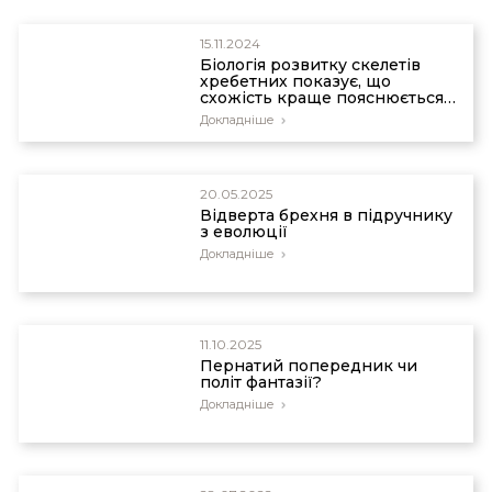
https://www.evolutionnews.org/2016/02/two_views_of
15.11.2024
Біологія розвитку скелетів
хребетних показує, що
схожість краще пояснюється
дизайном
Докладніше
20.05.2025
Відверта брехня в підручнику
з еволюції
Докладніше
11.10.2025
Пернатий попередник чи
політ фантазії?
Докладніше