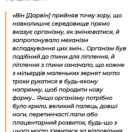
«Він [Дарвін] прийняв точку зору, що
навколишнє середовище прямо
вказує організму, як змінюватися, й
запропонувало механізм
вспадкування цих змін... Організм був
подібний до глини для ліплення, й
ліплення з глини означало, що кожне
з мільярдів маленьких зернят могло
трохи рухатися в будь-якому
напрямку, щоб породити нову
форму... Якщо організму потрібно
було крило, великий палець, довші
ноги, перетинчасті лапи або
плацентарний розвиток, будь-що з
цього могло з'явитися за відповідних