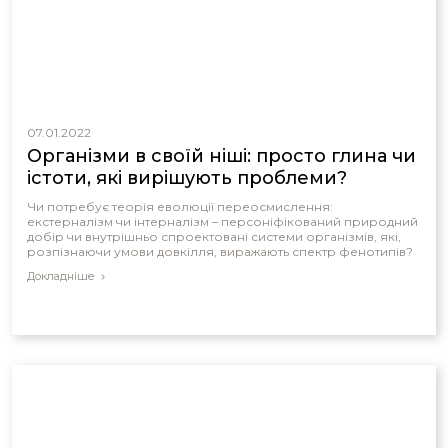
07.01.2022
Організми в своїй ніші: просто глина чи
істоти, які вирішують проблеми?
Чи потребує теорія еволюції переосмислення:
екстерналізм чи інтерналізм – персоніфікований природний
добір чи внутрішньо спроектовані системи організмів, які,
розпізнаючи умови довкілля, виражають спектр фенотипів?
Докладніше