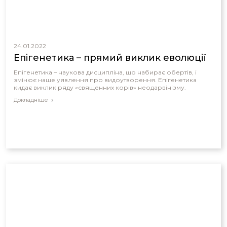
24.01.2022
Епігенетика – прямий виклик еволюції
Епігенетика – наукова дисципліна, що набирає обертів, і
змінює наше уявлення про видоутворення. Епігенетика
кидає виклик ряду «священних корів» неодарвінізму.
Докладніше