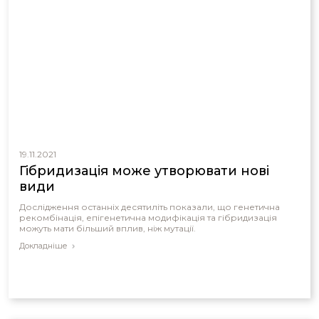
19.11.2021
Гібридизація може утворювати нові
види
Дослідження останніх десятиліть показали, що генетична
рекомбінація, епігенетична модифікація та гібридизація
можуть мати більший вплив, ніж мутації.
Докладніше