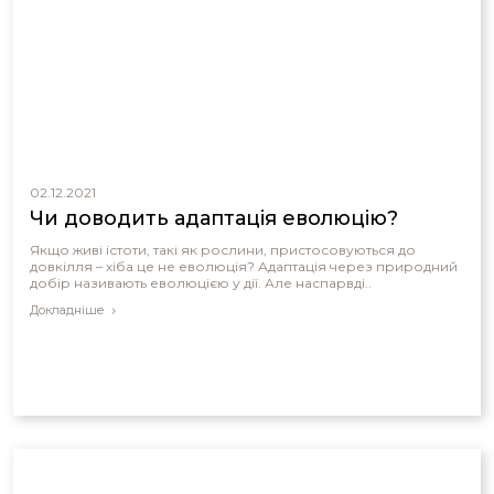
02.12.2021
Чи доводить адаптація еволюцію?
Якщо живі істоти, такі як рослини, пристосовуються до
довкілля – хіба це не еволюція? Адаптація через природний
добір називають еволюцією у дії. Але наспарвді..
Докладніше