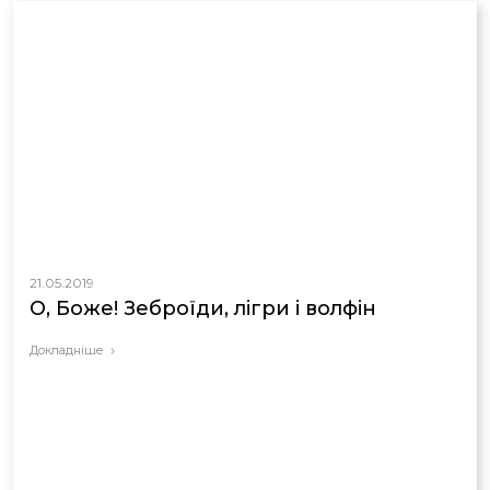
21.05.2019
О, Боже! Зеброїди, лігри і волфін
Докладніше