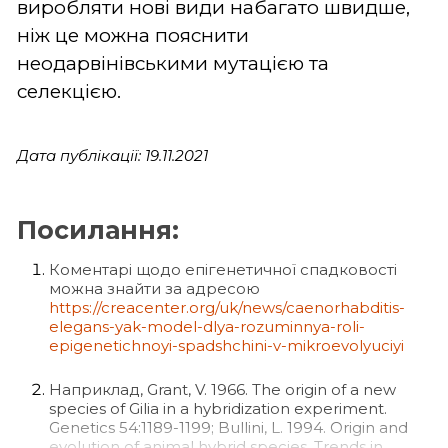
виробляти нові види набагато швидше,
ніж це можна пояснити
неодарвінівськими мутацією та
селекцією.
Дата публікації: 19.11.2021
Посилання:
Коментарі щодо епігенетичної спадковості
можна знайти за адресою
https://creacenter.org/uk/news/caenorhabditis-
elegans-yak-model-dlya-rozuminnya-roli-
epigenetichnoyi-spadshchini-v-mikroevolyuciyi
Наприклад, Grant, V. 1966. The origin of a new
species of Gilia in a hybridization experiment.
Genetics 54:1189-1199; Bullini, L. 1994. Origin and
evolution of animal hybrid species, Trends in