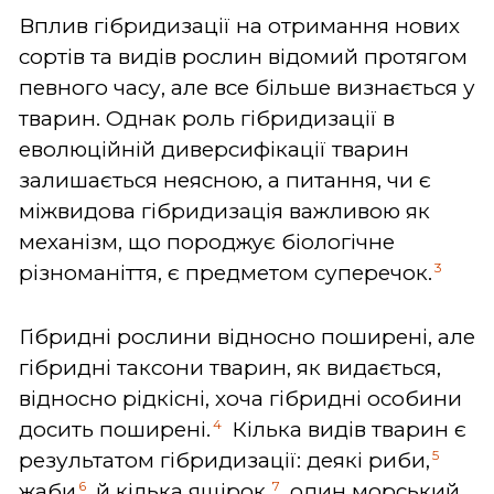
Вплив гібридизації на отримання нових
сортів та видів рослин відомий протягом
певного часу, але все більше визнається у
тварин. Однак роль гібридизації в
еволюційній диверсифікації тварин
залишається неясною, а питання, чи є
міжвидова гібридизація важливою як
механізм, що породжує біологічне
3
різноманіття, є предметом суперечок.
Гібридні рослини відносно поширені, але
гібридні таксони тварин, як видається,
відносно рідкісні, хоча гібридні особини
4
досить поширені.
Кілька видів тварин є
5
результатом гібридизації: деякі риби,
6
7
жаби
й кілька ящірок,
один морський