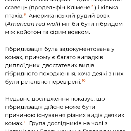
8
ссавець (продельфін Клімене
) і кілька
9
птахів.
Американський рудий вовк
(
American red wolf
) міг би бути гібридом
між койотом та сірим вовком.
Гібридизація була задокументована у
комах, причому є багато випадків
диплоїдних, двостатевих видів
гібридного походження, хоча деякі з них
10
були ретельно перевірені.
Недавнє дослідження показує, що
гібридизація дійсно може бути
причиною існування різних видів деяких
11
комах.
Група дослідників на чолі з