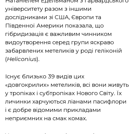
Натаніелем Едельманом з Гарвардського
університету разом з іншими
дослідниками зі США, Європи та
Південної Америки показала, що
гібридизація є важливим чинником
видоутворення серед групи яскраво
забарвлених метеликів у роді геліконій
(
Heliconius
).
Існує близько 39 видів цих
«довгокрилих» метеликів, всі вони живуть
у тропіках і субтропіках Нового Світу. Їх
личинки харчуються ліанами пасифлори
і є добре відомими прикладами
неприємних на смак комах.