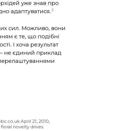
орхідей уже знав про
2
дно адаптуватися.
чних сил. Можливо, вони
ням є те, що подібні
ті. І хоча результат
 — не єдиний приклад
и перелаштуваннями
c.co.uk April 21, 2010,
loral novelty drives