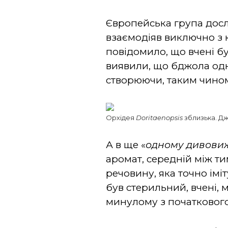
Європейська група досл
взаємодіяв виключно з 
повідомило, що вчені б
виявили, що бджола одн
створюючи, таким чином
Орхідея
Doritaenopsis
зблизька. Д
А в ще «
одному дивовиж
аромат, середній між ти
речовину, яка точно імі
був стерильний, вчені, 
минулому з початкового