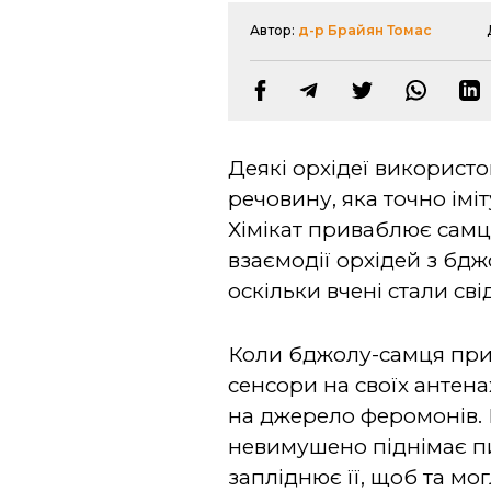
Автор:
д-р Брайян Томас
Деякі орхідеї використо
речовину, яка точно ім
Хімікат приваблює самці
взаємодії орхідей з бдж
оскільки вчені стали св
Коли бджолу-самця прив
сенсори на своїх антена
на джерело феромонів. К
невимушено піднімає пи
запліднює її, щоб та мо