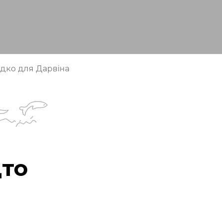
дко для Дарвіна
дто