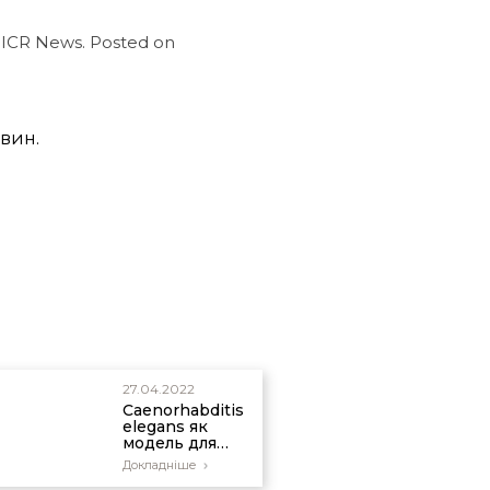
. ICR News. Posted on
овин.
27.04.2022
Caenorhabditis
elegans як
модель для
розуміння ролі
Докладніше
епігенетичної