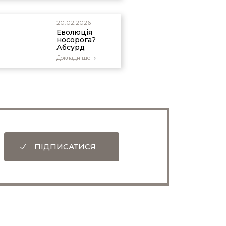
спадщини в
мікроеволюції
20.02.2026
Еволюція
носорога?
Абсурд
Докладніше
ПІДПИСАТИСЯ