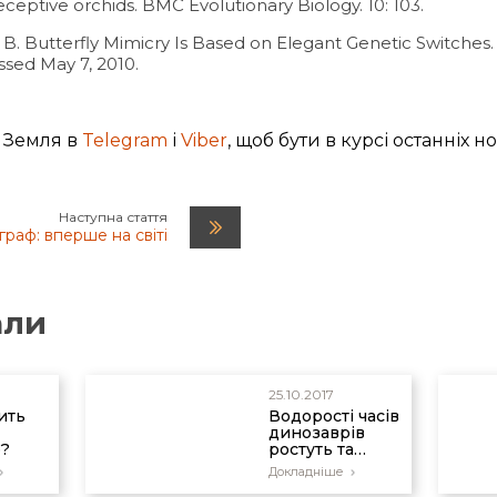
 deceptive orchids. BMC Evolutionary Biology. 10: 103.
. Butterfly Mimicry Is Based on Elegant Genetic Switches
ssed May 7, 2010.
 Земля в
Telegram
і
Viber
, щоб бути в курсі останніх н
Наступна стаття
граф: вперше на світі
али
25.10.2017
ить
Водорості часів
динозаврів
?
ростуть та
процвітають в
Докладніше
наші дні