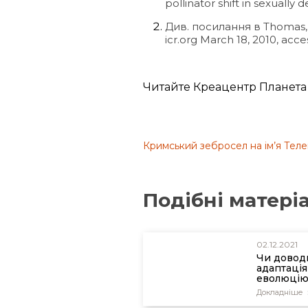
pollinator shift in sexually
Див. посилання в Thomas, B
icr.org March 18, 2010, acce
Читайте Креацентр Планета
Кримський зебросел на ім’я Теле
Подібні матері
02.12.2021
Чи довод
адаптація
еволюцію
Докладніше