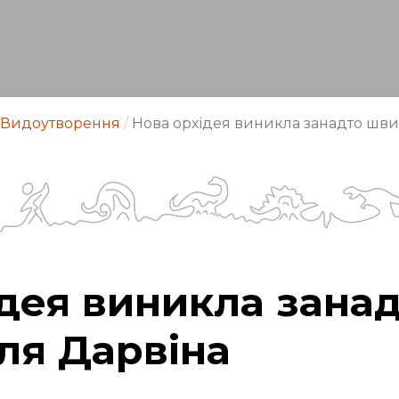
Видоутворення
/
Нова орхідея виникла занадто шви
дея виникла зана
ля Дарвіна