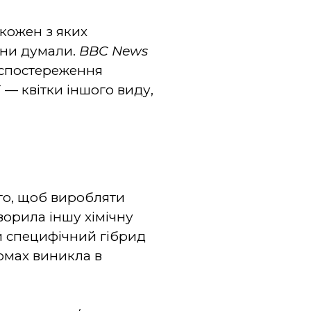
 кожен з яких
они думали.
BBC News
оспостереження
 — квітки іншого виду,
ого, щоб виробляти
ворила іншу хімічну
ей специфічний гібрид
комах виникла в