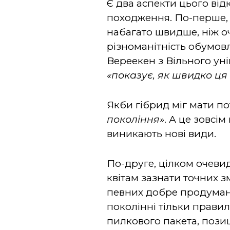
Є два аспекти цього ві
походження. По-перше, 
набагато швидше, ніж о
різноманітність обумов
Вереекен з Вільного ун
«
показує, як швидко ця
Якби гібрид міг мати по
покоління»
. А це зовсі
виникають нові види.
По-друге, цілком очеви
квітам зазнати точних з
певних добре продуман
поколінні тільки правил
пилкового пакета, пози