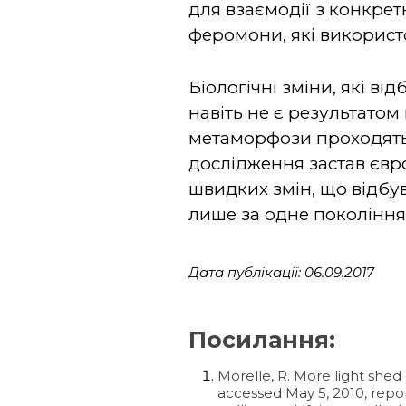
для взаємодії з конкре
феромони, які використ
Біологічні зміни, які в
навіть не є результато
метаморфози проходять 
дослідження застав євр
швидких змін, що відбу
лише за одне покоління
Дата публікації: 06.09.2017
Посилання:
Morelle, R. More light shed
accessed May 5, 2010, repor