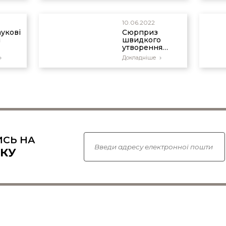
10.06.2022
аукові
Сюрприз
и
швидкого
утворення
видів
Докладніше
СЬ НА
КУ