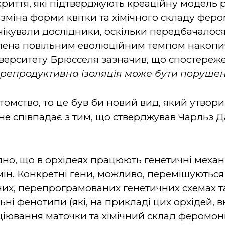
дкриття, які підтверджують креаційну модель
зміна форми квітки та хімічного складу феро
чікували дослідники, оскільки передбачалос
лена повільним еволюційним темпом накопич
іверситету Брюсселя зазначив, що спостере
 репродуктивна ізоляція може бути порушен
томство, то це був би новий вид, який утвор
м не співпадає з тим, що стверджував Чарльз Д
дно, що в орхідеях працюють генетичні механ
мін. Конкретні гени, можливо, перемішуються
их, перепрограмованих генетичних схемах т
ьні фенотипи (які, на прикладі цих орхідей,
ціювання маточки та хімічний склад феромон