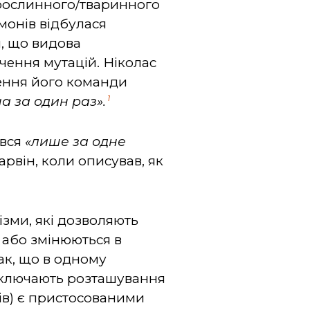
 рослинного/тваринного
монів відбулася
я, що видова
ення мутацій. Ніколас
ження його команди
1
а за один раз».
ився
«
лише за одне
арвін, коли описував, як
ізми, які дозволяють
 або змінюються в
ак, що в одному
 включають розташування
ів) є пристосованими