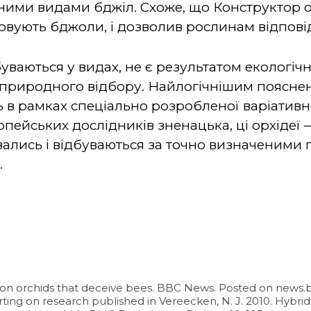
тними видами бджіл. Схоже, що Конструктор 
овують бджоли, і дозволив рослинам відпові
ідбуваються у видах, не є результатом екологі
м природного відбору. Найлогічнішим пояснен
в рамках спеціально розробленої варіативнос
опейських дослідників зненацька, ці орхідеї
вались і відбуваються за точно визначеним
.
 on orchids that deceive bees. BBC News. Posted on news.bb
ting on research published in Vereecken, N. J. 2010. Hybrid f