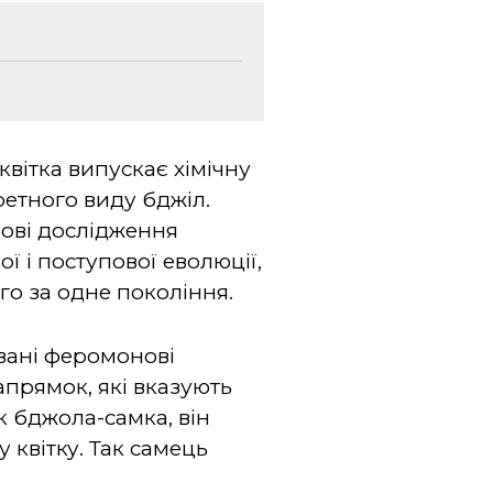
квітка випускає хімічну
ретного виду бджіл.
 Нові дослідження
ї і поступової еволюції,
го за одне покоління.
вані феромонові
апрямок, які вказують
к бджола-самка, він
 квітку. Так самець