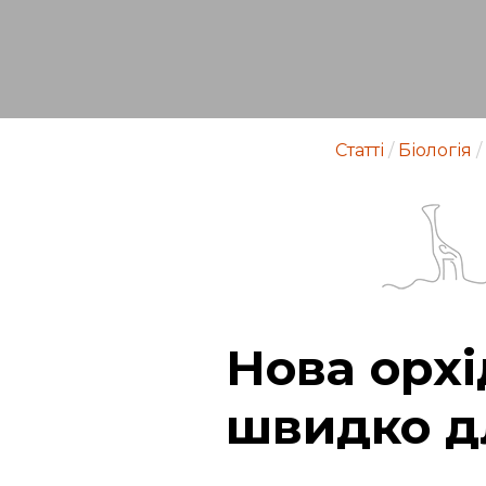
Статті
/
Біологія
/
Нова орхі
швидко д