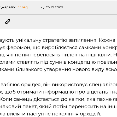
Джерело:
icr.org
від 28.10.2009
вують унікальну стратегію запилення. Кожна 
ітує феромон, що виробляється самками конк
в, які потім переносять пилок на інші квіти.
олами ставлять під сумнів концепцію повільно
ідками близького утворення нового виду всьо
аблює орхідея, він використовує спеціалізо
х, щоб отримати інформацію про відстань і н
оли самець дістається до квітки, яка пахне я
лковий пакет, який потім переносить на іншу
гла висіяти наступне покоління орхідей.