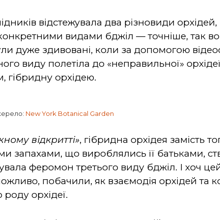
ідників відстежувала два різновиди орхідей,
конкретними видами бджіл — точніше, так в
ули дуже здивовані, коли за допомогою віде
ого виду полетіла до «неправильної» орхідеї
, гібридну орхідею.
жерело:
New York Botanical Garden
ному відкритті»
, гібридна орхідея замість т
ми запахами, що вироблялись її батьками, ст
тувала феромон третього виду бджіл. І хоч ц
можливо, побачили, як взаємодія орхідей та 
 роду орхідеї.