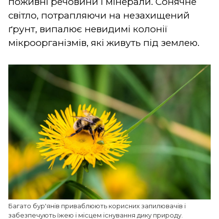
поживні речовини і мінерали. Сонячне
світло, потрапляючи на незахищений
ґрунт, випалює невидимі колонії
мікроорганізмів, які живуть під землею.
Багато бур'янів приваблюють корисних запилювачів і
забезпечують їжею і місцем існування дику природу.