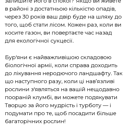
залишите його в спокої? Якщо ви живете
в районі з достатньою кількістю опадів,
через 30 років ваш двір буде на шляху до
того, щоб стати лісом. Кожен раз, коли ви
косите газон, ви повертаєте час назад
для екологічної сукцесії.
Бур'яни є найважливішою складовою
біологічної армії, коли справа доходить
до лікування неродючого ландшафту. Так
що наступного разу, коли ці нав’язливі
рослини з'являться на вашій нещодавно
поораній клумбі, ви можете подякувати
Творцю за його мудрість і турботу — і
подумати про те, щоб посадити більше
багаторічних рослин!