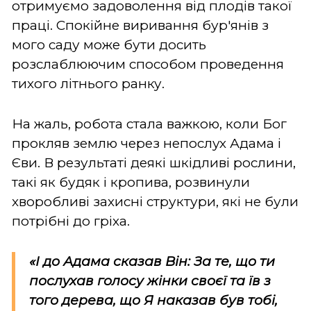
отримуємо задоволення від плодів такої
праці. Спокійне виривання бур'янів з
мого саду може бути досить
розслаблюючим способом проведення
тихого літнього ранку.
На жаль, робота стала важкою, коли Бог
прокляв землю через непослух Адама і
Єви. В результаті деякі шкідливі рослини,
такі як будяк і кропива, розвинули
хворобливі захисні структури, які не були
потрібні до гріха.
«І до Адама сказав Він: За те, що ти
послухав голосу жінки своєї та їв з
того дерева, що Я наказав був тобі,