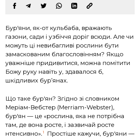
Бур'яни, як-от кульбаба, вражають
газони, сади і узбіччя доріг всюди. Але чи
можуть ці невибагливі рослини бути
замаскованим благословінням? Якщо
уважніше придивитися, можна помітити
Божу руку навіть у, здавалося б,
шкідливих бур’янах.
Що таке бур'ян? Згідно зі словником
Меріам-Вебстер (Merriam-Webster),
бур'ян — це «рослина, яка не потрібна
там, де вона росте, і зазвичай росте
1
нтенсивно».
Простіше кажучи, бур'яни —