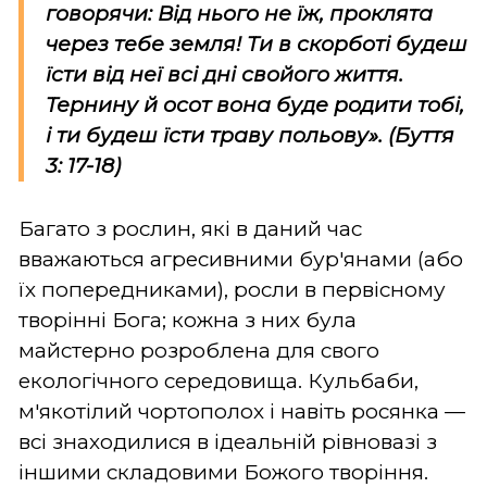
говорячи: Від нього не їж, проклята
через тебе земля! Ти в скорботі будеш
їсти від неї всі дні свойого життя.
Тернину й осот вона буде родити тобі,
і ти будеш їсти траву польову». (Буття
3: 17-18)
Багато з рослин, які в даний час
вважаються агресивними бур'янами (або
їх попередниками), росли в первісному
творінні Бога; кожна з них була
майстерно розроблена для свого
екологічного середовища. Кульбаби,
м'якотілий чортополох і навіть росянка —
всі знаходилися в ідеальній рівновазі з
іншими складовими Божого творіння.