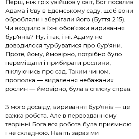
Перш, ніж гріх увійшов у світ, Бог поселив
Адама і Єву в Едемському саду, щоб вони
обробляли і зберігали його (Буття 2:15).
Чи входило в їхні обов’язки виривання
бур'янів? Ну, і так, і ні. Адаму не
доводилося турбуватися про бур'яни.
Проте, йому, ймовірно, потрібно було
переміщати і прибирати рослини,
піклуючись про сад. Таким чином,
прополка — видалення небажаних
рослин — ймовірно, була в списку справ.
З мого досвіду, виривання бур'янів — це
важка робота. Але в первозданному
творінні Бога вся робота була приємною
і не складною. Навіть зараз ми