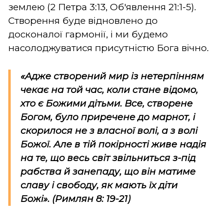
землею (2 Петра 3:13, Об'явлення 21:1-5).
Створення буде відновлено до
досконалої гармонії, і ми будемо
насолоджуватися присутністю Бога вічно.
«Адже створений мир із нетерпінням
чекає на той час, коли стане відомо,
хто є Божими дітьми.
Все, створене
Богом, було приречене до марнот, і
скорилося не з власної волі, а з волі
Божої. Але в тій покірності живе надія
на те, що весь світ звільниться з-під
рабства й занепаду, що він матиме
славу і свободу, як мають їх діти
Божі».
(Римлян 8: 19-21)