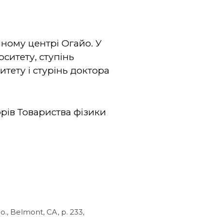
ному центрі Огайо. У
рситету, ступінь
тету і стурінь доктора
рів Товариства фізики
o., Belmont, CA, p. 233,