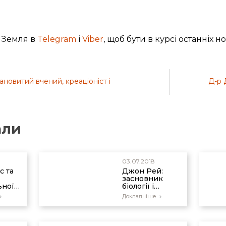
 Земля в
Telegram
і
Viber
, щоб бути в курсі останніх н
новитий вчений, креаціоніст і
Д-р 
али
03.07.2018
с та
Джон Рей:
засновник
ьної
біології і
присвячений
Докладніше
християнин