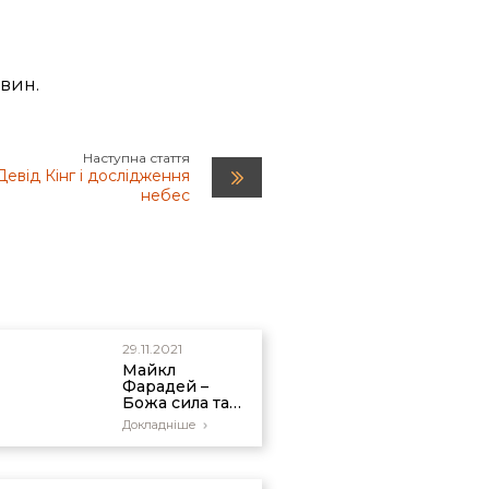
овин.
Наступна стаття
Девід Кінг і дослідження
небес
29.11.2021
Майкл
Фарадей –
Божа сила та
електрична
Докладніше
енергія