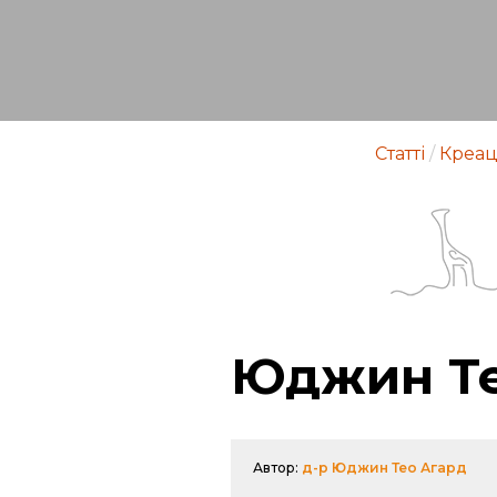
Статті
/
Креац
Юджин Те
Автор:
д-р Юджин Тео Агард