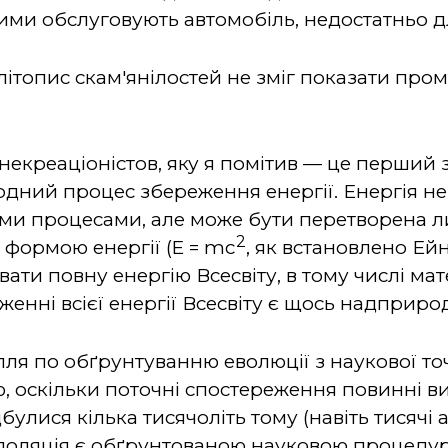
кими обслуговують автомобіль, недостатньо д
 літопис скам'янілостей не зміг показати про
екреаціоністов, яку я помітив — це перший 
дний процес збереження енергії. Енергія не
и процесами, але може бути перетворена ли
2
є формою енергії (E = mc
, як встановлено Е
ати повну енергію Всесвіту, в тому числі мат
дженні всієї енергії Всесвіту є щось надприро
илля по обґрунтуванню еволюції з наукової т
, оскільки поточні спостереження повинні в
ідбулися кілька тисячоліть тому (навіть тисячі
раполяція є обґрунтованою науковою процеду