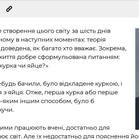
створення цього світу за шість днів
ному в наступних моментах: теорія
 доведена, як багато хто вважає. Зокрема,
иття добре сформульована питанням:
курка чи яйце?»
будь бачили, було відкладене куркою, і
 з яйця. Отже, перша курка або перше
дь-яким іншим способом, було б
жучи.
кими працюють вчені, достатньо для
ює світ. Але їх недостатньо для пояснення й