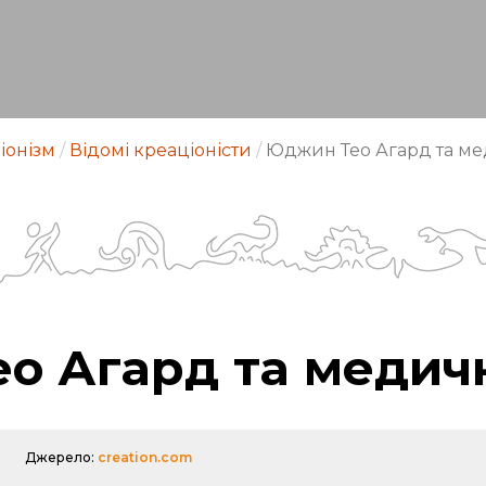
іонізм
/
Відомі креаціоністи
/
Юджин Тео Агард та ме
о Агард та медичн
Джерело:
creation.com