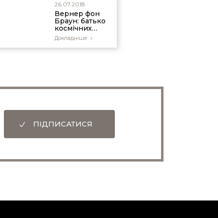
26.07.2018
Вернер фон
Браун: батько
космічних
польотів
Докладніше
ПІДПИСАТИСЯ