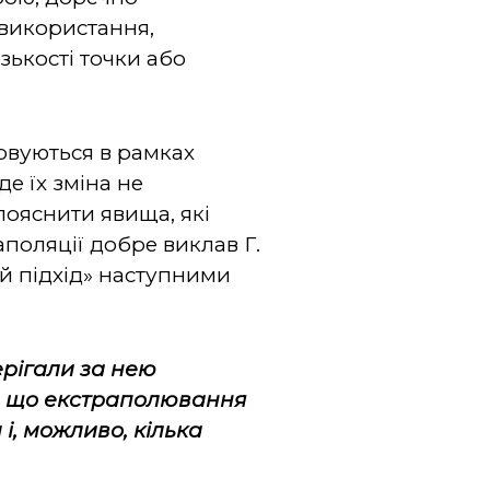
 використання,
зькості точки або
овуються в рамках
е їх зміна не
пояснити явища, які
аполяції добре виклав Г.
ий підхід» наступними
ерігали за нею
у, що екстраполювання
і, можливо, кілька