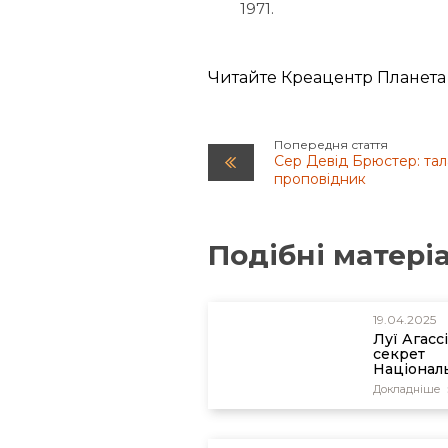
1971.
Читайте Креацентр Планета
Попередня стаття
Сер Девід Брюстер: тала
проповідник
Подібні матері
19.04.2025
Луї Агассі
секрет
Націонал
Академії
Докладніше