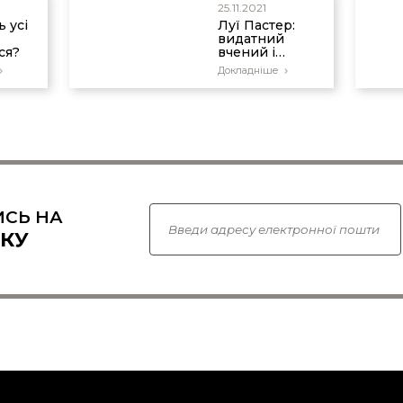
25.11.2021
 усі
Луї Пастер:
видатний
ся?
вчений і
противник
Докладніше
еволюції
СЬ НА
КУ