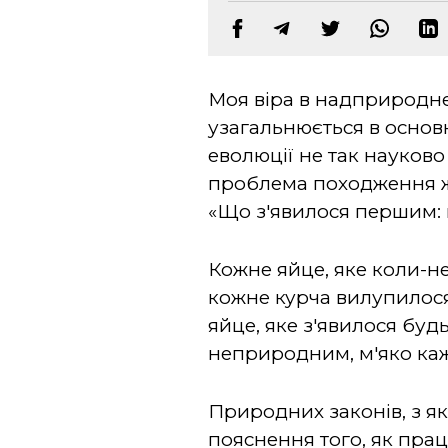
Моя віра в надприродне 
узагальнюється в основ
еволюції не так науково
проблема походження ж
«Що з'явилося першим: 
Кожне яйце, яке коли-не
кожне курча вилупилося
яйце, яке з'явилося бу
неприродним, м'яко ка
Природних законів, з я
пояснення того, як прац