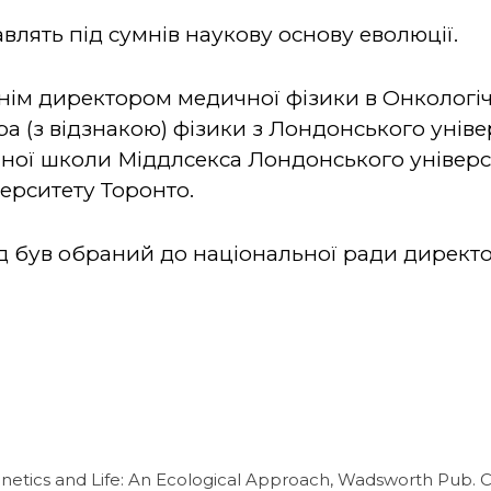
влять під сумнів наукову основу еволюції.
ім директором медичної фізики в Онкологіч
ра (з відзнакою) фізики з Лондонського уніве
чної школи Міддлсекса Лондонського універси
іверситету Торонто.
рд був обраний до національної ради директо
 Kinetics and Life: An Ecological Approach, Wadsworth Pub. C