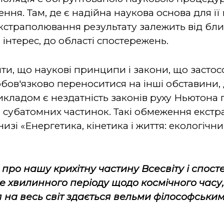
ння. Там, де є надійна наукова основа для її
екстраполювання результату залежить від бли
 інтерес, до області спостережень.
ти, що наукові принципи і закони, що застос
бов'язково переноситися на інші обставини, д
икладом є нездатність законів руху Ньютона 
і субатомних частинок. Такі обмеження екстр
низі «Енергетика, кінетика і життя: екологічн
про нашу крихітну частину Всесвіту і спост
е хвилинного періоду щодо космічного час
 на весь світ здається вельми філософським 