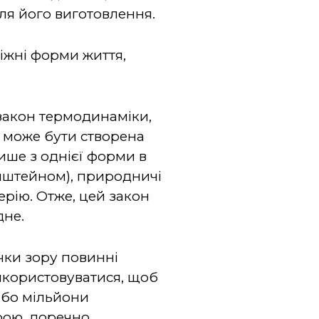
ля його виготовлення.
міжні форми життя,
закон термодинаміки,
 може бути створена
ше з однієї форми в
йнштейном), природничі
ерію. Отже, цей закон
дне.
очки зору повинні
икористовуватися, щоб
 або мільйони
рою, доречно