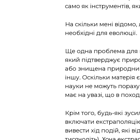
само як інструментів, я
На скільки мені відомо,
необхідні для еволюції.
Ще одна проблема для н
який підтверджує приро
або знищена природним
іншу. Оскільки матерія 
науки не можуть порахув
має на увазі, що в похо
Крім того, будь-які зус
включати екстраполяцію
вивести хід подій, які в
тисячоліть). Хоча екст