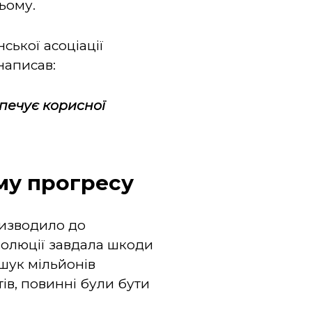
ьому.
ської асоціації
написав:
зпечує корисної
му прогресу
ризводило до
волюції завдала шкоди
шук мільйонів
тів, повинні були бути