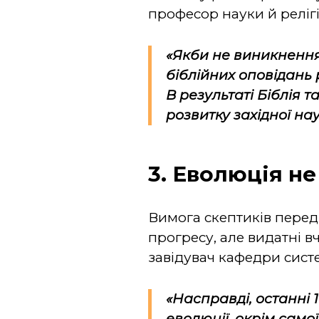
професор науки й релігі
«Якби не виникнення
біблійних оповідань
В результаті Біблія 
розвитку західної нау
3. Еволюція н
Вимога скептиків пере
прогресу, але видатні в
завідувач кафедри систе
«Насправді, останні 
еволюції, окрім самої