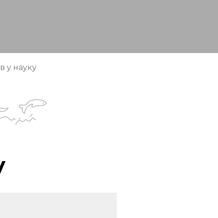
в у науку
у