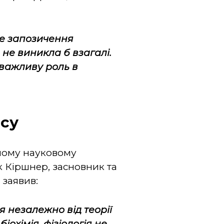
ше запозичення
не виникла б взагалі.
о важливу роль в
есу
чному науковому
к Кіршнер, засновник та
 заявив:
я незалежно від теорії
іохімія, фізіологія не