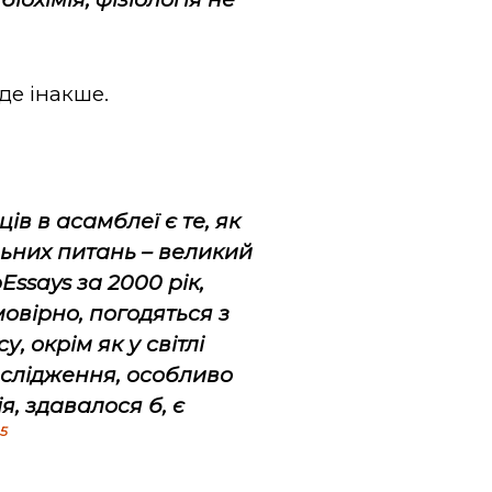
де інакше.
в в асамблеї є те, як
льних питань – великий
oEssays
за 2000 рік,
мовірно, погодяться з
, окрім як у світлі
дослідження, особливо
, здавалося б, є
5