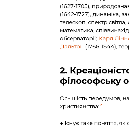
(1627-1705), природозна
(1642-1727), динаміка, 
телескоп, спектр світла
математика, співвинахі
обсерваторії;
Карл Лінн
Дальтон
(1766-1844), тео
2. Креаціоніс
філософську о
Ось шість передумов, на 
2
християнства:
● Існує таке поняття, як 