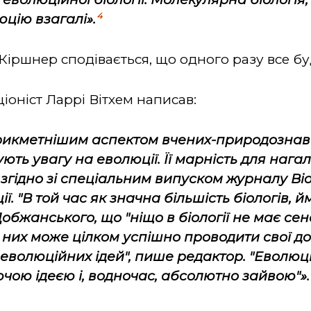
4
цію взагалі».
, Кіршнер сподівається, що одного разу все бу
ціоніст Ларрі Вітхем написав:
рикметнішим аспектом вчених-природознавці
ть увагу на еволюції. Її марність для нага
ї, згідно зі спеціальним випуском журналу
Bi
. "В той час як значна більшість біологів, й
жанського, що "ніщо в біології не має сенсу
 з них може цілком успішно проводити свої 
еволюційних ідей", пише редактор. "Еволюція
чою ідеєю і, водночас, абсолютно зайвою"».