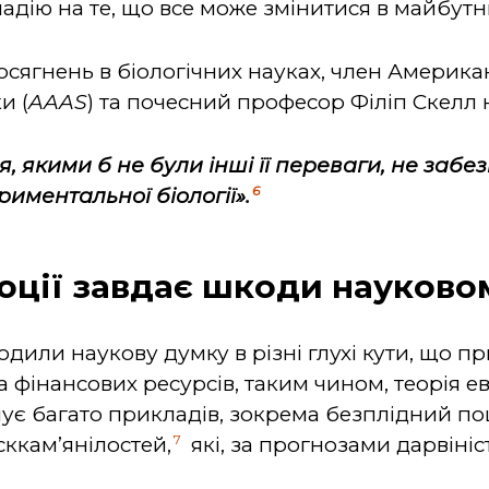
адію на те, що все може змінитися в майбутн
осягнень в біологічних науках, член Американ
и (
AAAS
) та почесний професор Філіп Скелл 
, якими б не були інші її переваги, не забе
6
иментальної біології».
люції завдає шкоди науково
дили наукову думку в різні глухі кути, що п
 фінансових ресурсів, таким чином, теорія е
нує багато прикладів, зокрема безплідний по
7
сккам’янілостей,
які, за прогнозами дарвініс