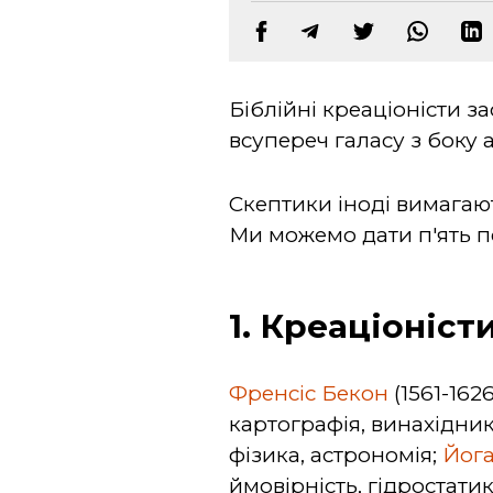
Біблійні креаціоністи 
всупереч галасу з боку ат
Скептики іноді вимагают
Ми можемо дати п'ять п
1. Креаціоніст
Френсіс Бекон
(1561-162
картографія, винахідни
фізика, астрономія;
Йог
ймовірність, гідростати