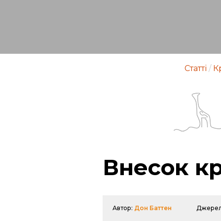
Статті
/
К
Внесок кр
Автор:
Дон Баттен
Джере