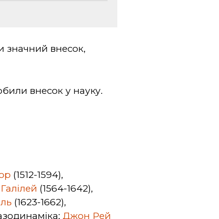
и значний внесок,
обили внесок у науку.
ор
(1512-1594),
 Галілей
(1564-1642),
аль
(1623-1662),
 газодинаміка;
Джон Рей