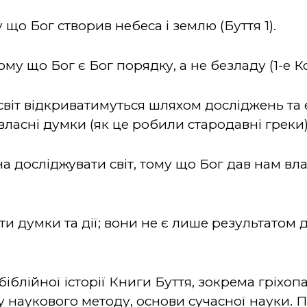
 що Бог створив небеса і землю (Буття 1).
ому що Бог є Бог порядку, а не безладу (1-е К
світ відкриватимуться шляхом досліджень та 
ласні думки (як це робили стародавні греки)
а досліджувати світ, тому що Бог дав нам вл
и думки та дії; вони не є лише результатом 
біблійної історії Книги Буття, зокрема гріхоп
 наукового методу, основи сучасної науки. П