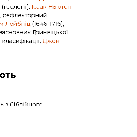
(геології);
Ісаак Ньютон
ня, рефлекторний
ьм Лейбніц
(1646-1716),
, засновник Гринвіцької
ї класифікації;
Джон
ють
ь з біблійного