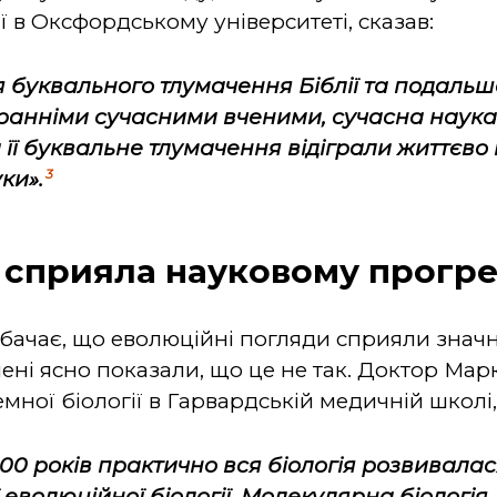
ї в Оксфордському університеті, сказав:
 буквального тлумачення Біблії та подаль
 ранніми сучасними вченими, сучасна наука 
та її буквальне тлумачення відіграли життєв
3
ки».
е сприяла науковому прогр
дбачає, що еволюційні погляди сприяли зна
чені ясно показали, що це не так. Доктор Мар
мної біології в Гарвардській медичній школі,
100 років практично вся біологія розвивалас
 еволюційної біології. Молекулярна біологія, б