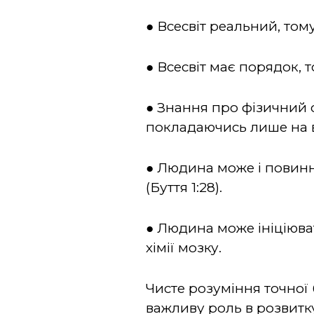
● Всесвіт реальний, тому
● Всесвіт має порядок, т
● Знання про фізичний 
покладаючись лише на в
● Людина може і повинн
(Буття 1:28).
● Людина може ініціюват
хімії мозку.
Чисте розуміння точної 
важливу роль в розвитку