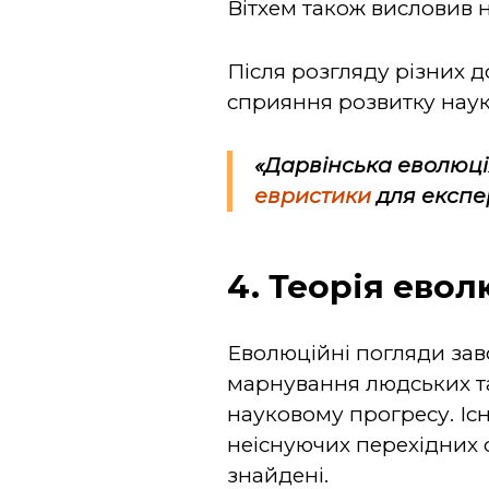
Вітхем також висловив н
Після розгляду різних д
сприяння розвитку наук
«Дарвінська еволюція
евристики
для експер
4. Теорія ево
Еволюційні погляди заво
марнування людських та
науковому прогресу. Іс
неіснуючих перехідних 
знайдені.