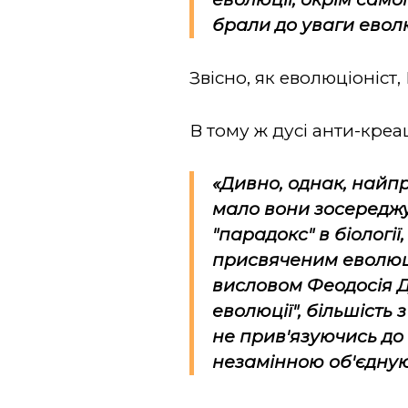
брали до уваги еволю
Звісно, як еволюціоніст
В тому ж дусі анти-креа
«Дивно, однак, найп
мало вони зосереджую
"парадокс" в біологі
присвяченим еволюції
висловом Феодосія Доб
еволюції", більшість
не прив'язуючись до 
незамінною об'єдную