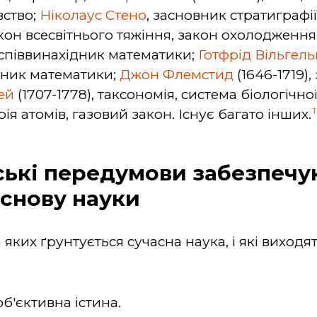
вство;
Ніколаус Стено
, засновник стратиграфії 
закон всесвітнього тяжіння, закон охолоджен
, співвинахідник математики;
Готфрід Вільгел
дник математики;
Джон Флемстид
(1646-1719)
ей
(1707-1778), таксономія, система біологічно
1
рія атомів, газовий закон. Існує багато інших.
тські передумови забезпечу
снову науки
яких ґрунтується сучасна наука, і які виходят
об'єктивна істина.