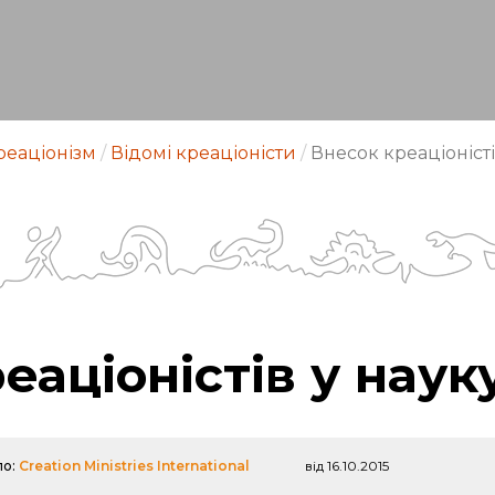
реаціонізм
/
Відомі креаціоністи
/
Внесок креаціоністі
еаціоністів у наук
ло:
Creation Ministries International
від 16.10.2015