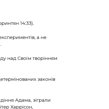
оринтян 14:33).
експериментів, а не
.
аду над Своїм творінням
детермінованих законів
адіння Адама, зіграли
ітер Харрісон,