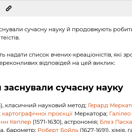
заснували сучасну науку й продовжують робит
еїстів.
ь надати список вчених-креаціоністів, які зр
ереконливих відповідей на цей виклик:
и заснували сучасну науку
6), класичний науковий метод;
Герард Меркат
к
картографічної проєкції
Меркатора;
Галілео
анн Кеплер
(1571-1630), астрономія;
Блез Паск
ка, барометр;
Роберт Бойль
(1627-1691), хімія,