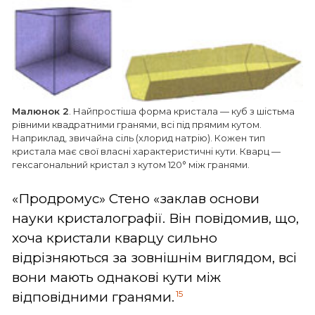
Малюнок 2
. Найпростіша форма кристала — куб з шістьма
рівними квадратними гранями, всі під прямим кутом.
Наприклад, звичайна сіль (хлорид натрію). Кожен тип
кристала має свої власні характеристичні кути. Кварц —
гексагональний кристал з кутом 120° між гранями.
«Продромус» Стено «заклав основи
науки кристалографії. Він повідомив, що,
хоча кристали кварцу сильно
відрізняються за зовнішнім виглядом, всі
вони мають однакові кути між
15
відповідними гранями.