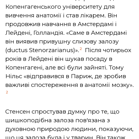
Копенгагенського університету для
вивчення анатомії і став лікарем. Він
продовжив навчання в Амстердамі і
Лейдені, Голландія. «Саме в Амстердамі
він виявив привушну слизову залозу
2
(ductus Stenorzarianus)».
Після чотирьох
років в Лейдені він шукав посаду в
Копенгагені, але всі були зайняті. Тому
Нільс «відправився в Париж, де зробив
важливі спостереження в анатомії мозку».
2
Стенсен спростував думку про те, що
шишкоподібна залоза пов'язана з
духовною природою людини, показуючи,
що ця залоза була і у тварин. Він також