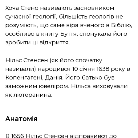
Хоча Стено називають засновником
сучасної геології, більшість геологів не
розуміють, що саме віра вченого в Біблію,
особливо в книгу Буття, спонукала його
зробити ці відкриття.
Нільс Стенсен (як його спочатку
називали) народився 10 січня 1638 року в
Копенгагені, Данія. Його батько був
заможним ювеліром. Нільса виховували
як лютеранина.
Анатомія
В 1656 Нільс Стенсен відправився до