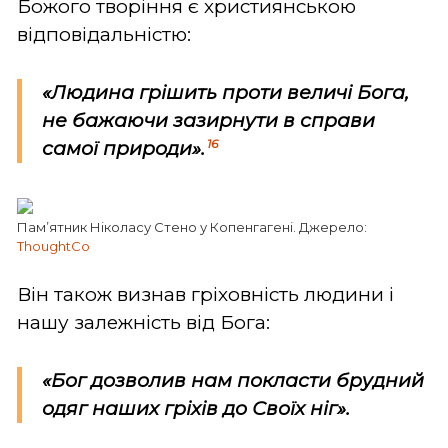
Божого творіння є християнською
відповідальністю:
«Людина грішить проти величі Бога,
не бажаючи зазирнути в справи
16
самої природи».
Пам’ятник Ніколасу Стено у Копенгагені. Джерело:
ThoughtCo
Він також визнав гріховність людини і
нашу залежність від Бога:
«Бог дозволив нам покласти брудний
одяг наших гріхів до Своїх ніг».