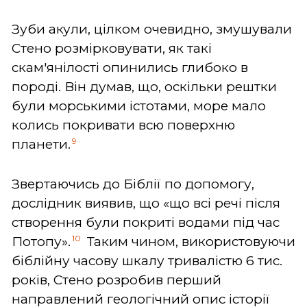
Зуби акули, цілком очевидно, змушували
Стено розмірковувати, як такі
скам'янілості опинились глибоко в
породі. Він думав, що, оскільки рештки
були морськими істотами, море мало
колись покривати всю поверхню
9
планети.
Звертаючись до Біблії по допомогу,
дослідник виявив, що «що всі речі після
створення були покриті водами під час
10
Потопу».
Таким чином, використовуючи
біблійну часову шкалу тривалістю 6 тис.
років, Стено розробив перший
направлений геологічний опис історії