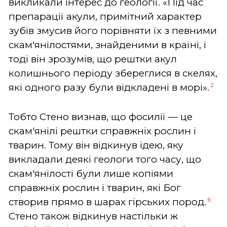
викликали інтерес до геології.
«Під час
препарації акули, примітний характер
зубів змусив його порівняти їх з певними
скам'янілостями, знайденими в країні, і
тоді він зрозумів, що рештки акул
колишнього періоду збереглися в скелях,
2
які одного разу були відкладені в морі».
Тобто Стено визнав, що фосилії — це
скам'янілі рештки справжніх рослин і
тварин. Тому він відкинув ідею, яку
викладали деякі геологи того часу, що
скам'янілості були лише копіями
справжніх рослин і тварин, які Бог
6
створив прямо в шарах гірських пород.
Стено також відкинув настільки ж