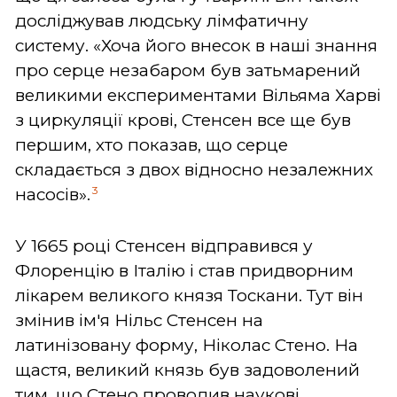
досліджував людську лімфатичну
систему. «Хоча його внесок в наші знання
про серце незабаром був затьмарений
великими експериментами Вільяма Харві
з циркуляції крові, Стенсен все ще був
першим, хто показав, що серце
складається з двох відносно незалежних
3
насосів».
У 1665 році Стенсен відправився у
Флоренцію в Італію і став придворним
лікарем великого князя Тоскани. Тут він
змінив ім'я Нільс Стенсен на
латинізовану форму, Ніколас Стено. На
щастя, великий князь був задоволений
тим, що Стено проводив наукові