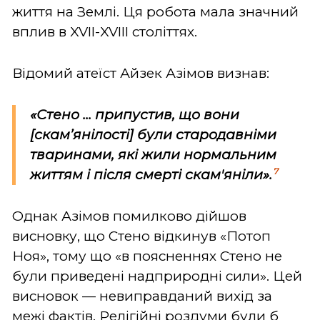
життя на Землі. Ця робота мала значний
вплив в XVII-XVIII століттях.
Відомий атеїст Айзек Азімов визнав:
«Стено ... припустив, що вони
[скам’янілості] були стародавніми
тваринами, які жили нормальним
7
життям і після смерті скам'яніли».
Однак Азімов помилково дійшов
висновку, що Стено відкинув «Потоп
Ноя», тому що «в поясненнях Стено не
були приведені надприродні сили». Цей
висновок — невиправданий вихід за
межі фактів. Релігійні роздуми були б