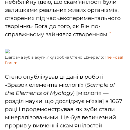
небіблійну ідею, що скам'янілості були
залишками реальних живих організмів,
створених під час «експериментального
творіння» Бога до того, як Він по-
7
справжньому зайнявся створенням.
Діаграма зубів акули, яку зробив Стено. Джерело:
The Fossil
Forum
Стено опублікував ці дані в роботі
«Зразок елементів міології» (
Sample of
the Elements of Myology
) [міологія —
розділ науки, що досліджує м'язів] в 1667
році і продемонстрував, як зуби стали
мінералізованими. Це був величезний
прорив у вивченні скам'янілостей.