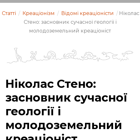
Статті
/
Креаціонізм
/
Відомі креаціоністи
/
Ніколас
Стено: засновник сучасної геології і
молодоземельний креаціоніст
Ніколас Стено:
засновник сучасної
геології і
молодоземельний
креаціоніст