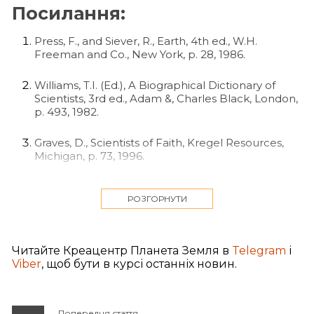
Посилання:
Press, F., and Siever, R., Earth, 4th ed., W.H.
Freeman and Co., New York, p. 28, 1986.
Williams, T.I. (Ed.), A Biographical Dictionary of
Scientists, 3rd ed., Adam &, Charles Black, London,
p. 493, 1982.
Graves, D., Scientists of Faith, Kregel Resources,
Michigan, p. 73, 1996.
Ronan, C.A., The Cambridge Illustrated History of
the World's Science, Cambridge University Press,
РОЗГОРНУТИ
Cambridge, p. 390, 1983.
Encyclopedia of World Biography, 2nd ed., Gale,
Читайте Креацентр Планета Земля в
Telegram
і
Detroit, 14:425, 1998.
Viber
, щоб бути в курсі останніх новин.
Morris, H.M., Men of Science, Men of God, Master
Books, California, p. 18, 1988.
Попередня стаття