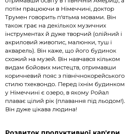
отримавши освіту в Північній Америці, а
потім працюючи в Німеччині, доктор
Трумен говорить п'ятьма мовами. Він
також грає на декількох музичних
інструментах й дуже творчий (олійний і
акриловий живопис, малюнки, туш і
акварель). Він каже, що його будинок
схожий на музей. Він навчався кільком
видам бойових мистецтв, отримавши
коричневий пояс з північнокорейського
стилю тхеквондо. Перед їхнім будинком
у Німеччині є озеро, в якому Ройал
плаває цілий рік (плавання під льодом!).
Він дуже цікава людина!
Розвиток продуктивної кар'єри