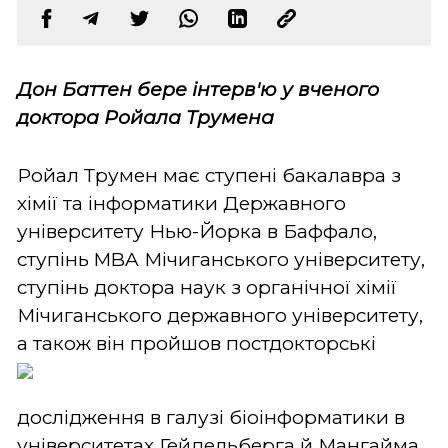
Дон Баттен бере інтерв'ю у вченого
доктора Ройала Трумена
Ройал Трумен має ступені бакалавра з
хімії та інформатики Державного
університету Нью-Йорка в Баффало,
ступінь MBA Мічиганського університету,
ступінь доктора наук з органічної хімії
Мічиганського державного університету,
а також він пройшов постдокторські
дослідження в галузі біоінформатики в
університетах Гейдельберга й Мангайма,