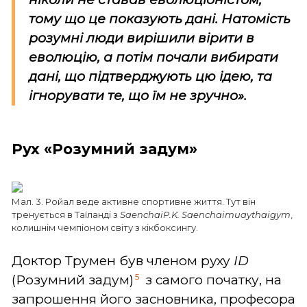
тому що це показують дані. Натомість
розумні люди вирішили вірити в
еволюцію, а потім почали вибирати
дані, що підтверджують цю ідею, та
ігнорувати те, що їм не зручно».
Рух «Розумний задум»
Мал. 3. Ройал веде активне спортивне життя. Тут він
тренується в Таїланді з
Saenchai
P.K. Saenchaimuaythaigym
,
колишнім чемпіоном світу з кікбоксингу.
Доктор Трумен був членом руху
ID
5
(Розумний задум)
з самого початку, на
запрошення його засновника, професора