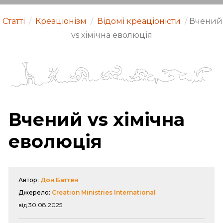
Статті
/
Креаціонізм
/
Відомі креаціоністи
/
Вчений
vs хімічна еволюція
Вчений vs хімічна
еволюція
Автор:
Дон Баттен
Джерело:
Creation Ministries International
від 30.08.2025