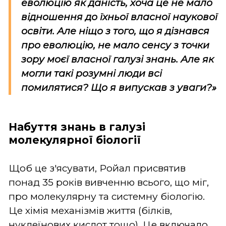
еволюцію як даність, хоча це не мало
відношення до їхньої власної наукової
освіти. Але ніщо з того, що я дізнався
про еволюцію, не мало сенсу з точки
зору моєї власної галузі знань. Але як
могли такі розумні люди всі
помилятися? Що я випускав з уваги?»
Набуття знань в галузі
молекулярної біології
Щоб це з'ясувати, Ройал присвятив
понад 35 років вивченню всього, що міг,
про молекулярну та системну біологію.
Це хімія механізмів життя (білків,
нуклеїнових кислот тощо). Це включало