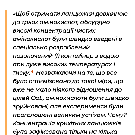
«Щоб отримати ланцюжки довжиною
до трьох амінокислот, абсурдно
високі концентрації чистих
амінокислот були швидко введені в
спеціально розроблений
позолочений (!) контейнер з водою
при дуже високих температурах і
4
тиску.
Незважаючи на те, що все
було оптимізовано до такої міри, що
вже не мало ніякого відношення до
цілей
OoL
, амінокислоти були швидко
зруйновані, але експерименти були
проголошені великим успіхом. Чому?
Концентрація крихітних ланцюжків
була зафіксована тільки на кілька