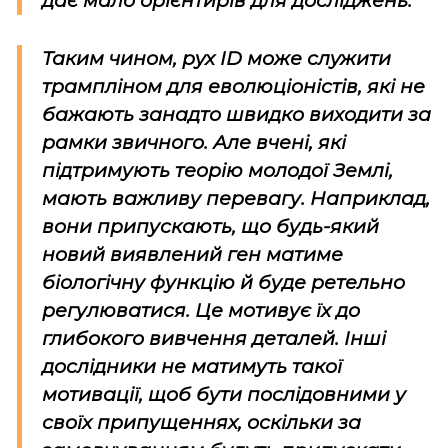
дає мало орієнтирів для досліджень.
Таким чином, рух
ID
може служити
трампліном для еволюціоністів, які не
бажають занадто швидко виходити за
рамки звичного. Але вчені, які
підтримують теорію молодої Землі,
мають важливу перевагу. Наприклад,
вони припускають, що будь-який
новий виявлений ген матиме
біологічну функцію й буде ретельно
регулюватися. Це мотивує їх до
глибокого вивчення деталей. Інші
дослідники не матимуть такої
мотивації, щоб бути послідовними у
своїх припущеннях, оскільки за