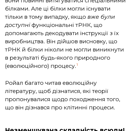
вони повинні витягуватися спеціальними
білками. Але ці білки могли існувати
тільки в тому випадку, якщо
вже були
доступні
функціональні тРНК, що
допомагають декодувати інструкції з їх
виробництва. Він дійшов висновку, що
тРНК й білки ніколи не могли виникнути
в результаті будь-якого природного
1
(еволюційного) процесу.
Ройал багато читав еволюційну
літературу, щоб дізнатися, які теорії
пропонувалися щодо походження того,
що він дізнався про клітинні процеси.
Незменшувана складність всюди!