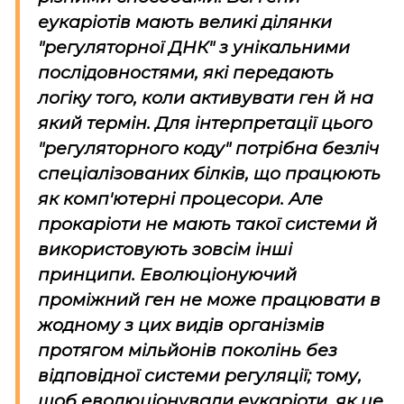
еукаріотів мають великі ділянки
"регуляторної ДНК" з унікальними
послідовностями, які передають
логіку того, коли активувати ген й на
який термін. Для інтерпретації цього
"регуляторного коду" потрібна безліч
спеціалізованих білків, що працюють
як комп'ютерні процесори. Але
прокаріоти не мають такої системи й
використовують зовсім інші
принципи. Еволюціонуючий
проміжний ген не може працювати в
жодному з цих видів організмів
протягом мільйонів поколінь без
відповідної системи регуляції; тому,
щоб еволюціонували еукаріоти, як це