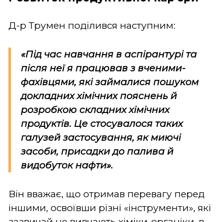
Д-р Трумен поділився наступним:
«Під час навчання в аспірантурі та
після неї я працював з вченими-
фахівцями, які займалися пошуком
докладних хімічних пояснень й
розробкою складних хімічних
продуктів. Це стосувалося таких
галузей застосування, як миючі
засоби, присадки до палива й
видобуток нафти».
Він вважає, що отримав перевагу перед
іншими, освоївши різні «інструменти», які
зазвичай не вивчають хіміки-органіки, в