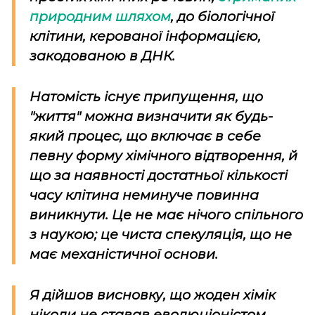
природним шляхом
, до біологічної
клітини, керованої інформацією,
закодованою в ДНК.
Натомість існує припущення, що
"життя" можна визначити як будь-
який процес, що включає в себе
певну форму хімічного відтворення, й
що за наявності достатньої кількості
часу клітина неминуче повинна
виникнути. Це не має нічого спільного
з наукою; це чиста спекуляція, що не
має механістичної основи.
Я дійшов висновку, що жоден хімік
ніколи не ставав еволюціоністом,