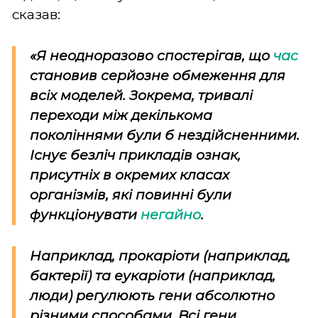
сказав:
«Я неодноразово спостерігав, що
час
становив серйозне обмеження для
всіх моделей. Зокрема, тривалі
переходи між декількома
поколіннями були б нездійсненними.
Існує безліч прикладів ознак,
присутніх в окремих класах
організмів, які повинні були
функціонувати
негайно
.
Наприклад, прокаріоти (наприклад,
бактерії) та еукаріоти (наприклад,
люди) регулюють гени абсолютно
різними способами. Всі гени