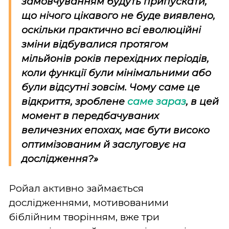
замовчуванням будуть припускати,
що нічого цікавого не буде виявлено,
оскільки практично всі еволюційні
зміни відбувалися протягом
мільйонів років перехідних періодів,
коли функції були мінімальними або
були відсутні зовсім. Чому саме це
відкриття, зроблене
саме зараз
, в цей
момент в передбачуваних
величезних епохах, має бути високо
оптимізованим й заслуговує на
дослідження?»
Ройал активно займається
дослідженнями, мотивованими
біблійним творінням, вже три