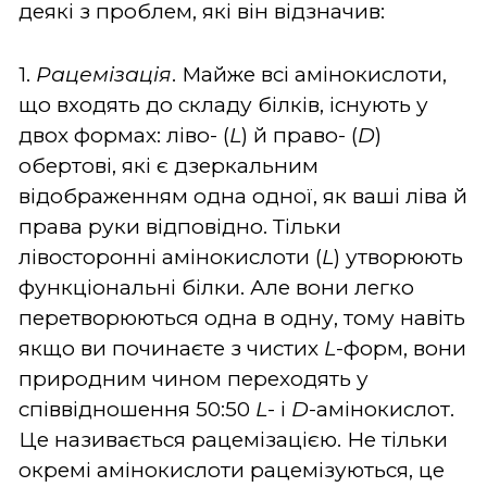
деякі з проблем, які він відзначив:
1.
Рацемізація
. Майже всі амінокислоти,
що входять до складу білків, існують у
двох формах: ліво- (
L
) й право- (
D
)
обертові, які є дзеркальним
відображенням одна одної, як ваші ліва й
права руки відповідно. Тільки
лівосторонні амінокислоти (
L
) утворюють
функціональні білки. Але вони легко
перетворюються одна в одну, тому навіть
якщо ви починаєте з чистих
L
-форм, вони
природним чином переходять у
співвідношення 50:50
L
- і
D
-амінокислот.
Це називається рацемізацією. Не тільки
окремі амінокислоти рацемізуються, це