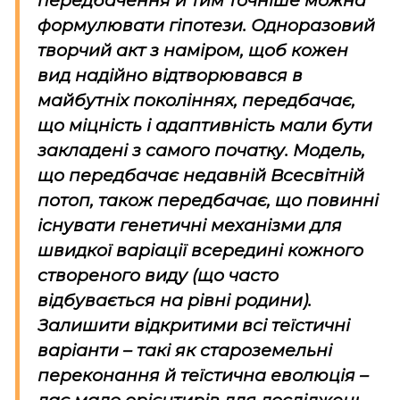
передбачення й тим точніше можна
формулювати гіпотези. Одноразовий
творчий акт з наміром, щоб кожен
вид надійно відтворювався в
майбутніх поколіннях, передбачає,
що міцність і адаптивність мали бути
закладені з самого початку. Модель,
що передбачає недавній Всесвітній
потоп, також передбачає, що повинні
існувати генетичні механізми для
швидкої варіації всередині кожного
створеного виду (що часто
відбувається на рівні родини).
Залишити відкритими всі теїстичні
варіанти – такі як староземельні
переконання й теїстична еволюція –