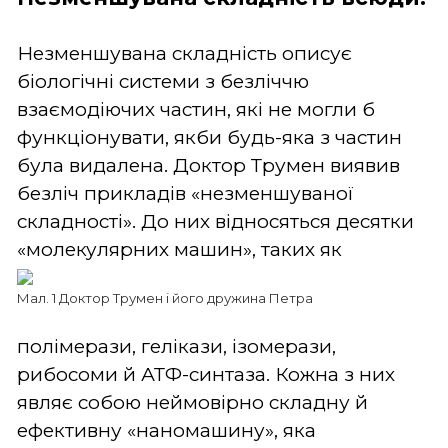
Незменшувана складність описує
біологічні системи з безліччю
взаємодіючих частин, які не могли б
функціонувати, якби будь-яка з частин
була видалена. Доктор Трумен виявив
безліч прикладів «незменшуваної
складності». До них відносяться десятки
«молекулярних
машин», таких як
Мал. 1 Доктор Трумен і його дружина Петра
полімерази, гелікази, ізомерази,
рибосоми й АТФ-синтаза. Кожна з них
являє собою неймовірно складну й
ефективну «наномашину», яка