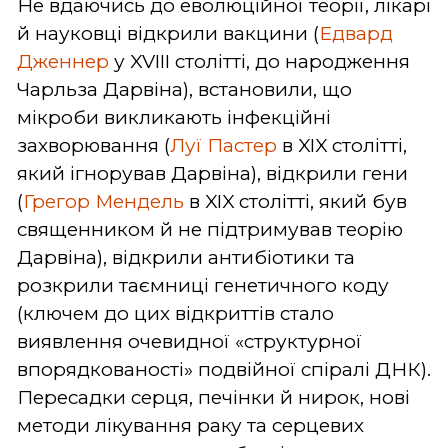
Не вдаючись до еволюційної теорії, лікарі
й науковці відкрили вакцини (
Едвард
Дженнер
у XVIII столітті, до народження
Чарльза Дарвіна), встановили, що
мікроби викликають інфекційні
захворювання (
Луї Пастер
в XIX столітті,
який ігнорував Дарвіна), відкрили гени
(
Грегор Мендель
в XIX столітті, який був
священником й не підтримував теорію
Дарвіна), відкрили антибіотики та
розкрили таємниці генетичного коду
(ключем до цих відкриттів стало
виявлення очевидної «структурної
впорядкованості» подвійної спіралі ДНК).
Пересадки серця, печінки й нирок, нові
методи лікування раку та серцевих