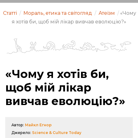
Статті
/
Мораль, етика та світогляд
/
Атеїзм
/
«Чому
я хотів би, щоб мій лікар вивчав еволюцію?»
«Чому я хотів би,
щоб мій лікар
вивчав еволюцію?»
Автор:
Майкл Егнор
Джерело:
Science & Culture Today