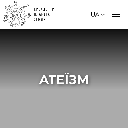
UA
АТЕЇЗМ