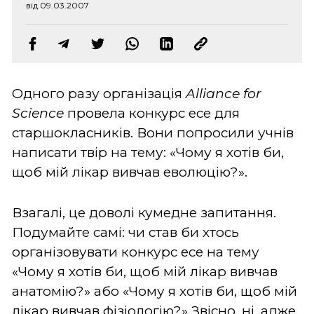
від 09.03.2007
Одного разу організація
Alliance for
Science
провела конкурс есе для
старшокласників. Вони попросили учнів
написати твір на тему: «Чому я хотів би,
щоб мій лікар вивчав еволюцію?».
Взагалі, це доволі кумедне запитання.
Подумайте самі: чи став би хтось
організовувати конкурс есе на тему
«Чому я хотів би, щоб мій лікар вивчав
анатомію?» або «Чому я хотів би, щоб мій
лікар вивчав фізіологію?» Звісно, ні, адже