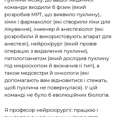
команди входили б фізик (який
розробив МРТ, що виявило пухлину),
хімік і фармаколог (які створили ліки для
лікування), інженер й анестезіолог (які
розробили й використовують апарат для
анестезії), нейрохірург (який провів
операцію з видалення пухлини),
патологоанатом (який дослідив пухлину
під мікроскопом й визначив її тип), а
також медсестри й онкологи (які
допомагають вам відновитися і стежать,
щоб пухлина не повернулася). У цій
команді не було б еволюційних біологів.
Я професор нейрохірургії: працюю і