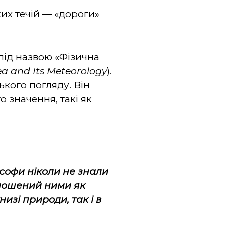
ких течій — «дороги»
 під назвою «Фізична
ea and Its Meteorology
).
ького погляду. Він
 значення, такі як
лософи ніколи не знали
олошений ними як
изі природи, так і в