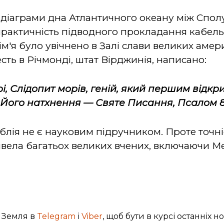
 діаграми дна Атлантичного океану між Спо
практичність підводного прокладання кабель
 ім'я було увічнено в Залі слави великих амер
сть в Річмонді, штат Вірджинія, написано:
 Слідопит морів, геній, який першим відкр
 Його натхнення — Святе Писання, Псалом 8:8
блія не є науковим підручником. Проте точніс
вела багатьох великих вчених, включаючи Ме
 Земля в
Telegram
і
Viber
, щоб бути в курсі останніх н