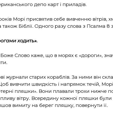
риканського депо карт і приладів.
оків Морі присвятив себе вивченню вітрів, хм
а також Біблії. Одного разу слова з Псалма 8 
рогами ходить».
Боже Слово каже, що в морях є «дороги», зна
ти.
ві журнали старих кораблів. За ними він скл
. Щоб вивчити швидкість і напрямок течій, Мор
фтерні пляшки». Вони плавали трохи нижче по
впливу вітру. Всередину кожної пляшки були 
йшов вимиту на берег пляшку, повернути її.