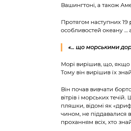
Вашингтоні, а також Аме
Протягом наступних 19 р
особливостей океану ... 
«... що морськими до
Морі вирішив, що, якщо 
Тому він вирішив їх знай
Він почав вивчати борто
вітрів і морських течій
пляшки, відомі як «дри
чином, не піддавалися 
проханням всіх, хто зна