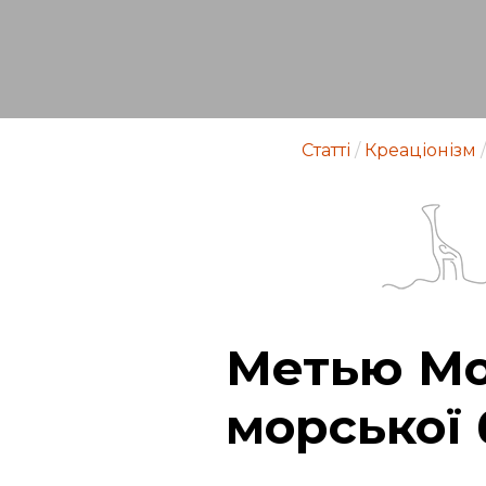
Статті
/
Креаціонізм
/
Метью Мо
морської 