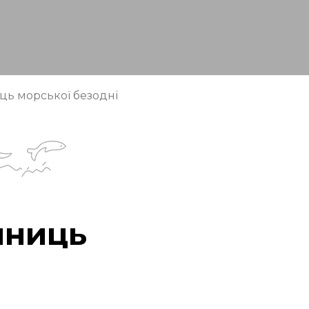
ць морської безодні
мниць