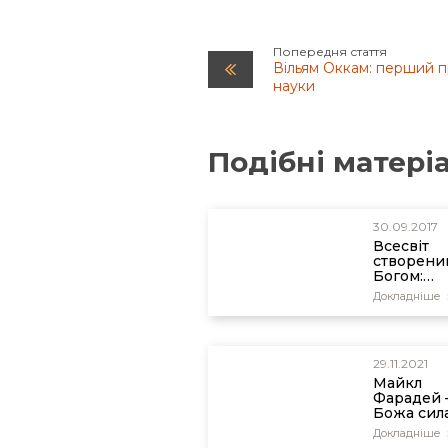
Попередня стаття
Вільям Оккам: перший п
науки
Подібні матері
30.09.2017
Всесвіт
створени
Богом:
ядерний 
Докладніше
Ольховсь
Владисла
Сергійов
29.11.2021
Майкл
Фарадей 
Божа сила
електрич
Докладніше
енергія