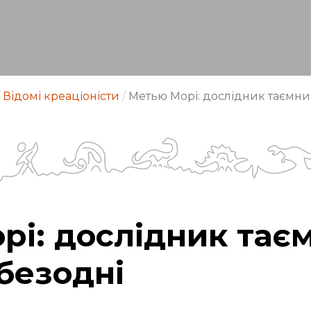
Відомі креаціоністи
/
Метью Морі: дослідник таємни
рі: дослідник тає
безодні