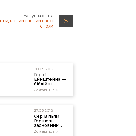
Наступна стаття
 видатний вчений своєї
епохи
30.09.2017
Герої
Ейнштейна —
біблійні
креаціоністи
Докладніше
27.06.2018
Сер Вільям
Гершель:
засновник
сучасної
Докладніше
зоряної