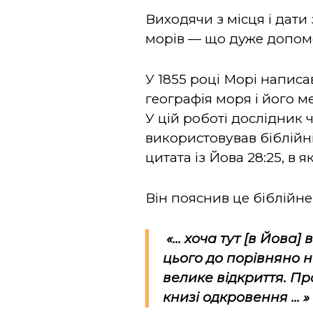
Виходячи з місця і дати
морів — що дуже допомо
У 1855 році Морі написа
географія моря і його м
У цій роботі дослідник
використовував біблійні
цитата із Йова 28:25, в я
Він пояснив це біблійн
«... хоча тут [в Йова
цього до порівняно 
велике відкриття. Пр
книзі одкровення ... »