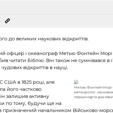
ого до великих наукових відкриттів.
 офіцер і океанограф Метью Фонтейн Морі (
 читати Біблію. Він також не сумнівався в її 
чудових відкриттів в науці.
 США в 1825 році, але
Метью Фонтейн Морі 
ила його частково
метеоролог, засновник
ін залишив активну
першої карти дна півн
ки по тому, будучи ще на
був призначений начальником Військово-морс