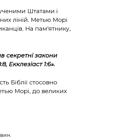
лученими Штатами і
них ліній. Метью Морі
иканців. На пам'ятнику,
ив секретні закони
, Екклезіаст 1:6».
ть Біблії стосовно
тью Морі, до великих
овин.