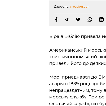
Джерело:
creation.com
Віра в Біблію привела й
Американський морський
християнином, який любив
привели його до деяких 
Морі приєднався до ВМС
аварія в 1839 році зроб
непрацездатним, тому в
морську службу. Три ро
флотській службі, він 