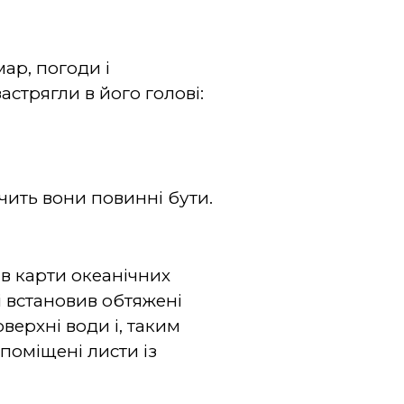
ар, погоди і
застрягли в його голові:
чить вони повинні бути.
ав карти океанічних
і встановив обтяжені
верхні води і, таким
поміщені листи із