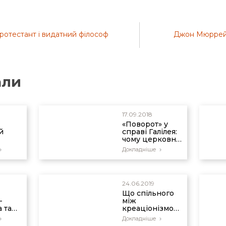
ротестант і видатний філософ
Джон Мюррей:
али
17.09.2018
«Поворот» у
й
справі Галілея:
чому церковні
фізик
лідери не
Докладніше
кий
прийняли
в
істину?
ич
24.06.2019
Що спільного
–
між
 та
креаціонізмом
на
і еволюцією?
Докладніше