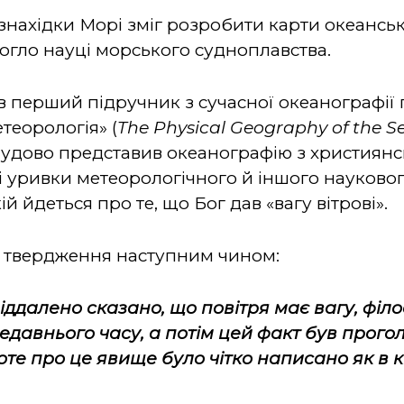
 знахідки Морі зміг розробити карти океансь
гло науці морського судноплавства.
в перший підручник з сучасної океанографії
етеорологія» (
The Physical Geography of the S
 чудово представив океанографію з християнс
 уривки метеорологічного й іншого наукового
кій йдеться про те, що Бог дав «вагу вітрові».
е твердження наступним чином:
] віддалено сказано, що повітря має вагу, фі
недавнього часу, а потім цей факт був прог
оте про це явище було чітко написано як в кн