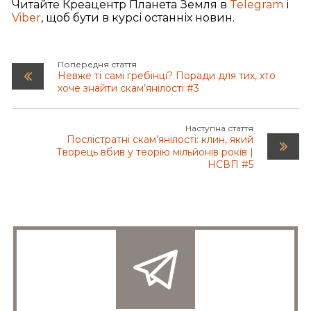
Читайте Креацентр Планета Земля в
Telegram
і
Viber
, щоб бути в курсі останніх новин.
Попередня стаття
Невже ті самі гребінці? Поради для тих, хто
хоче знайти скам’янілості #3
Наступна стаття
Послістратні скам’янілості: клин, який
Творець вбив у теорію мільйонів років |
НСВП #5