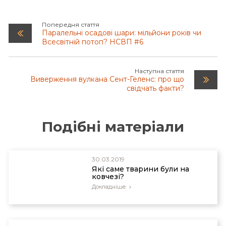
Попередня стаття
Паралельні осадові шари: мільйони років чи
Всесвітній потоп? НСВП #6
Наступна стаття
Виверження вулкана Сент-Геленс: про що
свідчать факти?
Подібні матеріали
30.03.2019
Які саме тварини були на
ковчезі?
Докладніше