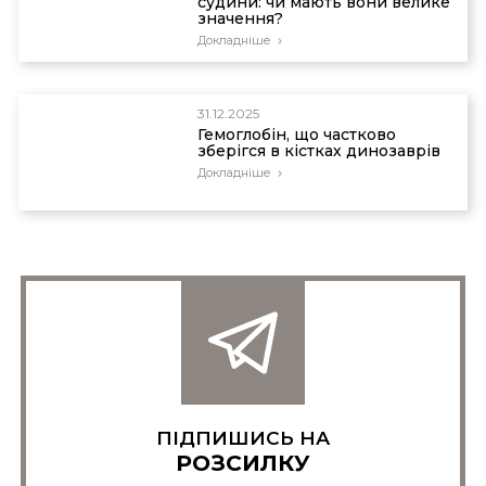
судини: чи мають вони велике
значення?
Докладніше
31.12.2025
Гемоглобін, що частково
зберігся в кістках динозаврів
Докладніше
ПІДПИШИСЬ НА
РОЗСИЛКУ