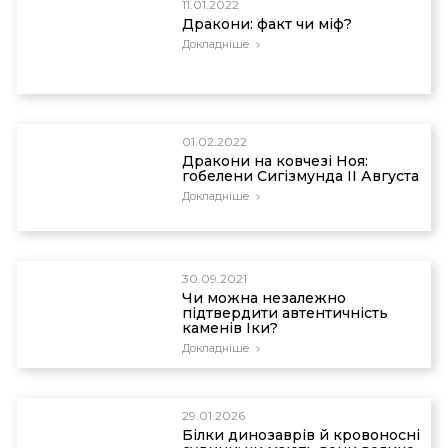
11.01.2022
Дракони: факт чи міф?
Докладніше
01.02.2022
Дракони на ковчезі Ноя:
гобелени Сигізмунда II Августа
Докладніше
30.09.2021
Чи можна незалежно
підтвердити автентичність
каменів Іки?
Докладніше
29.01.2026
Білки динозаврів й кровоносні