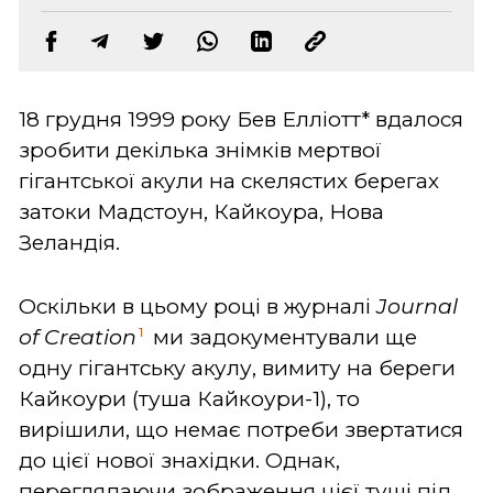
18 грудня 1999 року Бев Елліотт* вдалося
зробити декілька знімків мертвої
гігантської акули на скелястих берегах
затоки Мадстоун, Кайкоура, Нова
Зеландія.
Оскільки в цьому році в журналі
Journal
1
of Creation
ми задокументували ще
одну гігантську акулу, вимиту на береги
Кайкоури (туша Кайкоури-1), то
вирішили, що немає потреби звертатися
до цієї нової знахідки. Однак,
переглядаючи зображення цієї туші під