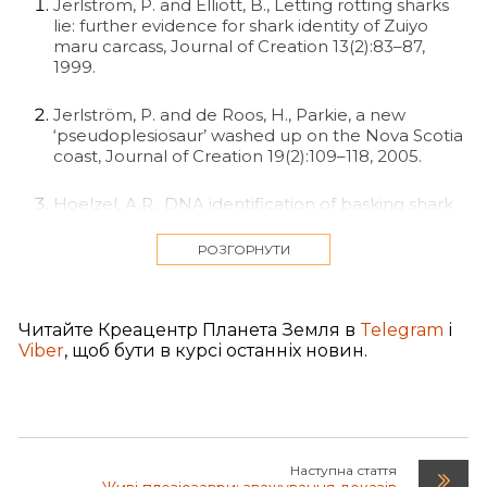
Jerlström, P. and Elliott, B., Letting rotting sharks
lie: further evidence for shark identity of Zuiyo
maru carcass, Journal of Creation 13(2):83–87,
1999.
Jerlström, P. and de Roos, H., Parkie, a new
‘pseudoplesiosaur’ washed up on the Nova Scotia
coast, Journal of Creation 19(2):109–118, 2005.
Hoelzel, A.R., DNA identification of basking shark
Cetorhinus maximus products in trade: Report
submitted by the United Kingdom in support of
РОЗГОРНУТИ
proposal 11.49 to add Cetorhinus maximus to
Appendix II of CITES.
Читайте Креацентр Планета Земля в
Telegram
і
Obata, I. and Tomoda, Y., Comparison of the
Viber
, щоб бути в курсі останніх новин.
unidentified animal with fossil animals, p. 49, in:
Collected papers on the carcass of an
unidentified animal trawled off New Zealand by
the Zuiyo-maru, Sasaki, T. (Ed.), La Soci?t? Franco-
Japonaise d’Oc?anographie, Tokyo, pp. 45–83,
1978.
Наступна стаття