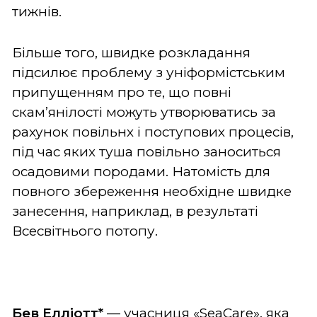
тижнів.
Більше того, швидке розкладання
підсилює проблему з уніформістським
припущенням про те, що повні
скам’янілості можуть утворюватись за
рахунок повільнх і поступових процесів,
під час яких туша повільно заноситься
осадовими породами. Натомість для
повного збереження необхідне швидке
занесення, наприклад, в результаті
Всесвітнього потопу.
Бев Елліотт*
— учасниця «SeaCare», яка