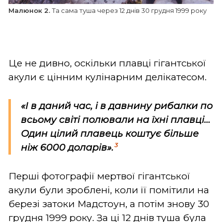
Малюнок 2.
Та сама туша через 12 днів 30 грудня 1999 року
Це не дивно, оскільки плавці гігантської
акули є цінним кулінарним делікатесом.
«І в даний час, і в давнину рибалки по
всьому світі полювали на їхні плавці…
Один цілий плавець коштує більше
3
ніж 6000 доларів».
Перші фотографії мертвої гігантської
акули були зроблені, коли її помітили на
березі затоки Мадстоун, а потім знову 30
грудня 1999 року. За ці 12 днів туша була