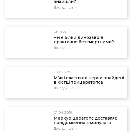
знайшли?
Докладніше
08.11.2019
Чи є білки динозаврів
практично безсмертними?
Докладніше
28.09.2021
М’які еластичні нерви знайдені
в кістці трицератопса
Докладніше
01.04.2019
Меркуріцератопс доставляє
повідомлення з минулого
Докладніше