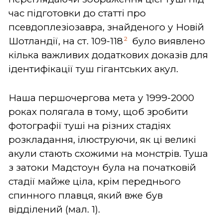
час підготовки до статті про
псевдоплезіозавра, знайденого у Новій
2
Шотландії, на ст. 109-118
було виявлено
кілька важливих додаткових доказів для
ідентифікації туш гігантських акул.
Наша першочергова мета у 1999-2000
роках полягала в тому, щоб зробити
фотографії туші на різних стадіях
розкладання, ілюструючи, як ці великі
акули стають схожими на монстрів. Туша
з затоки Мадстоун була на початковій
стадії майже ціла, крім переднього
спинного плавця, який вже був
відділений (мал. 1).