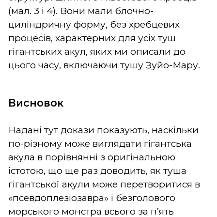
(мал. 3 і 4). Вони мали блочно-
циліндричну форму, без хребцевих
процесів, характерних для усіх туш
гігантських акул, яких ми описали до
цього часу, включаючи тушу Зуйо-Мару.
Висновок
Надані тут докази показують, наскільки
по-різному може виглядати гігантська
акула в порівнянні з оригінальною
істотою, що ще раз доводить, як туша
гігантської акули може перетворитися в
«псевдоплезіозавра» і безголового
морського монстра всього за п’ять