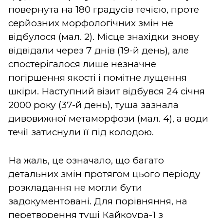
повернута на 180 градусів течією, проте
серйозних морфологічних змін не
відбулося (мал. 2). Місце знахідки знову
відвідали через 7 днів (19-й день), але
спостерігалося лише незначне
погіршення якості і помітне лущення
шкіри. Наступний візит відбувся 24 січня
2000 року (37-й день), туша зазнала
дивовижної метаморфози (мал. 4), а води
течії затиснули її під колодою.
На жаль, це означало, що багато
детальних змін протягом цього періоду
розкладання не могли бути
задокументовані. Для порівняння, на
перетворення туші Кайкоура-1 з