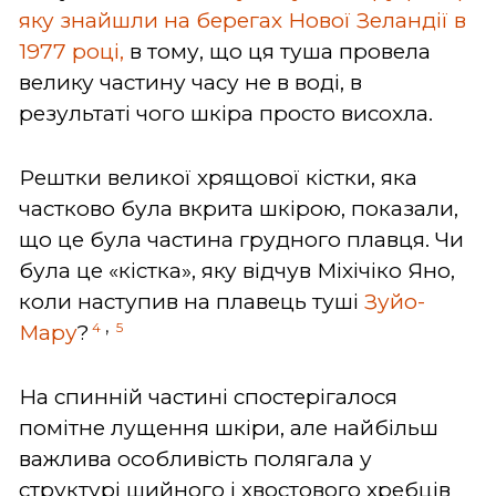
яку знайшли на берегах Нової Зеландії в
1977 році,
в тому, що ця туша провела
велику частину часу не в воді, в
результаті чого шкіра просто висохла.
Рештки великої хрящової кістки, яка
частково була вкрита шкірою, показали,
що це була частина грудного плавця. Чи
була це «кістка», яку відчув Міхічіко Яно,
коли наступив на плавець туші
Зуйо-
,
4
5
Мару
?
На спинній частині спостерігалося
помітне лущення шкіри, але найбільш
важлива особливість полягала у
структурі шийного і хвостового хребців