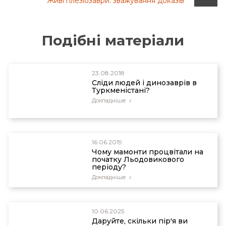
Живі плезіозаври: зважування доказів
Figure 2d, in: Jerlstr?m, P.G., Live plesiosaurs:
weighing the evidence, Journal of Creation
12(3):339–346, 1998.
Подібні матеріали
23.08.2018
Сліди людей і динозаврів в
Туркменістані?
Докладніше
16.06.2019
Чому мамонти процвітали на
початку Льодовикового
періоду?
Докладніше
10.06.2025
Даруйте, скільки пір'я ви