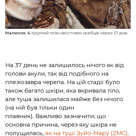
Малюнок 4.
Крупний план хвостових хребців через 37 днів
На 37 день не залишилось нічого як від
голови акули, так від подібного на
плезіозавра черепа. На цій стадії було
також багато шкіри, яка вкривала тіло,
але туша залишилася майже без нічого
(на ній був тільки один
плавник).
Важливо зазначити, що
основна причина, через яку шкіра не
полущилась,
як на туші Зуйо-Мару (ZMC),