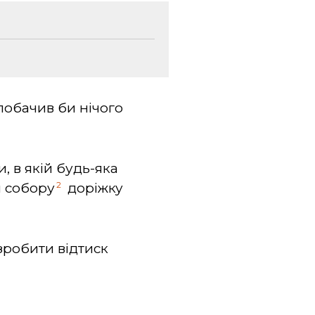
побачив би нічого
, в якій будь-яка
2
я собору
доріжку
зробити відтиск