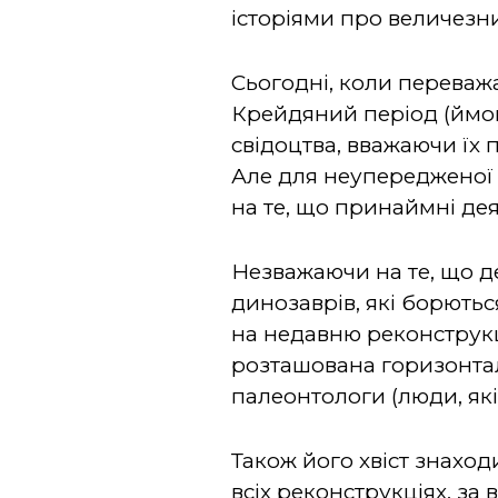
історіями про величезни
Сьогодні, коли переваж
Крейдяний період (ймові
свідоцтва, вважаючи їх
Але для неупередженої
на те, що принаймні дея
Незважаючи на те, що де
динозаврів, які борють
на недавню реконструкц
розташована горизонтал
палеонтологи (люди, які
Також його хвіст знаход
всіх реконструкціях, за