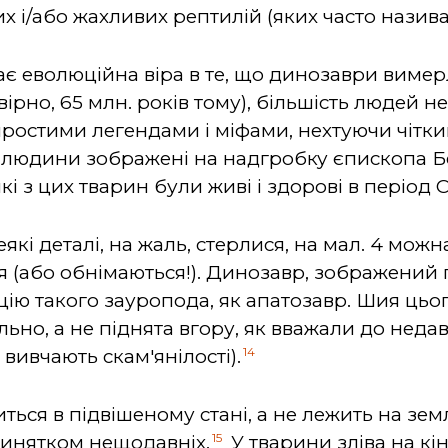
х і/або жахливих рептилій (яких часто назив
ає еволюційна віра в те, що динозаври вимер
рно, 65 млн. років тому), більшість людей не
 простими легендами і міфами, нехтуючи чітк
 людини зображені на надгробку єпископа Б
кі з цих тварин були живі і здорові в період 
які деталі, на жаль, стерлися, на мал. 4 мож
ся (або обнімаються!). Динозавр, зображений
ію такого зауропода, як апатозавр. Шия цьо
ьно, а не піднята вгору, як вважали до неда
14
 вивчають скам'янілості).
иться в підвішеному стані, а не лежить на зем
15
 винятком нещодавніх.
У тварини зліва на кін