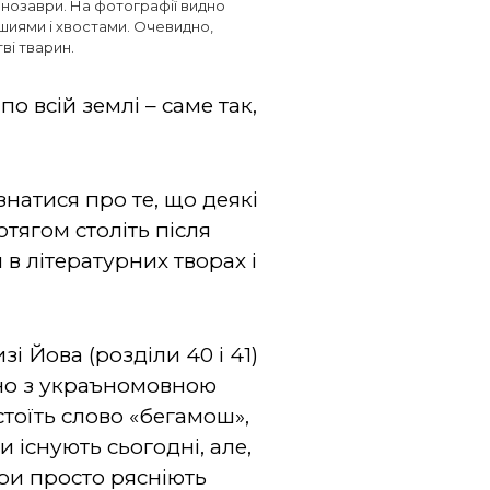
инозаври. На фотографії видно
 шиями і хвостами. Очевидно,
ві тварин.
 всій землі – саме так,
знатися про те, що деякі
отягом століть після
в літературних творах і
зі Йова (розділи 40 і 41)
чно з украъномовною
стоїть слово «бегамош»,
и існують сьогодні, але,
ури просто рясніють