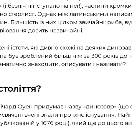
(і безліч ніг ступало на неї!), частини кром
но стерлися. Однак між латинськими написа
. Більшість із них цілком звичайні: риба, вуг
авіювання досить незвичайні.
ні істоти, які дивно схожі на деяких динозав
 був зроблений більш ніж за 300 років до тог
ематично знаходити, описувати і називати?
століття?
ічард Оуен придумав назву «динозавр» (що 
исвячені вчені знали про їхнє існування. Най
ублікованій у 1676 році), який ще до цього 