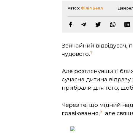
Автор:
Філіп Белл
Джерел
Звичайний відвідувач, 
1
чудового.
Але розглянувши її бли
сучасна дитина відразу
прибрали для того, щоб 
Через те, що мідний на
3
гравіювання,
але свяще