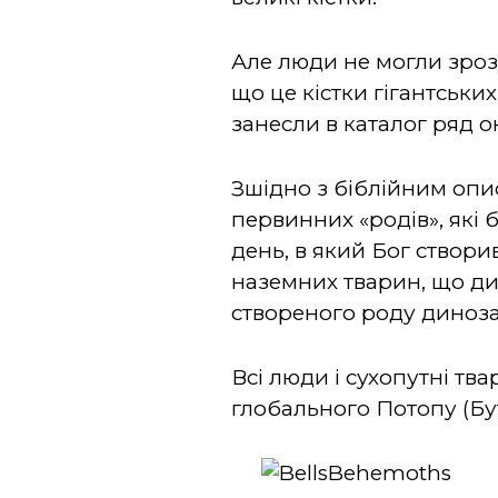
Але люди не могли зрозум
що це кістки гігантськи
занесли в каталог ряд 
Зшідно з біблійним опис
первинних «родів», які 
день, в який Бог створи
наземних тварин, що ди
створеного роду динозаврі
Всі люди і сухопутні тв
глобального Потопу (Бутт