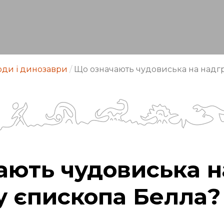
ди і динозаври
/
Що означають чудовиська на надг
ають чудовиська н
у єпископа Белла?