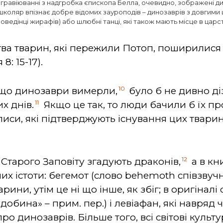
 гравіюванні з надгробка єпископа Белла, очевидно, зображені д
 школяр впізнає добре відомих зауроподів – динозаврів з довгими
ведінці жирафів) або шлюбні танці, які також мають місце в царст
ва тварин, які пережили Потоп, поширилися по
8: 15-17).
10
, що динозаври вимерли,
було б не дивно ді
11
х днів.
Якщо це так, то люди бачили б їх пр
иси, які підтверджують існування цих тварин 
12
 Старого Заповіту згадують драконів,
а в кни
их істоти: бегемот (слово behemoth співзву
ни, утім це ні що інше, як збіг; в оригіналі 
добина» – прим. пер.) і левіафан, які навряд ч
ро динозаврів. Більше того, всі світові культ