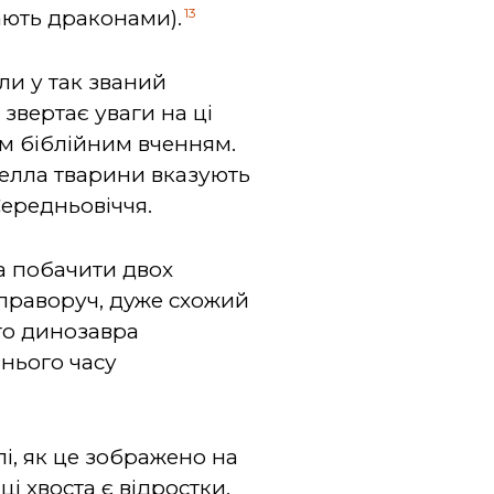
13
ають драконами).
ли у так званий
 звертає уваги на ці
им біблійним вченням.
елла тварини вказують
Середньовіччя.
на побачити двох
 праворуч, дуже схожий
го динозавра
внього часу
лі, як це зображено на
ці хвоста є відростки,