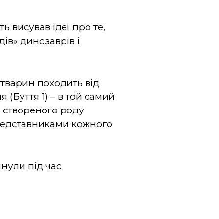
ь висував ідеї про те,
дів» динозаврів і
а тварин походить від
 (Буття 1) – в той самий
о створеного роду
представниками кожного
инули під час