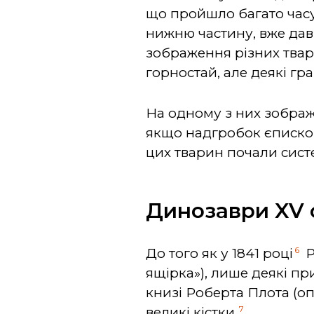
що пройшло багато часу 
нижню частину, вже дав
зображення різних тварин
горностай, але деякі гр
На одному з них зображе
якщо надгробок єпископа
цих тварин почали сист
Динозаври XV 
6
До того як у 1841 році
Р
ящірка»), лише деякі пр
книзі Роберта Плота (оп
7
великі кістки.