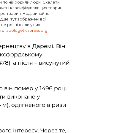
и по ній ходили люди. Скелети
вчені класифікували цих тварин
 про тварин. Надзвичайно
дше, тут зображені всі
 не розпізнали у них
ото:
apologeticspress.org
чернецтву в Даремі. Він
 Оксфордському
78), а після – висунутий
 він помер у 1496 році.
и виконане у
 м), одягненого в ризи
го інтересу. Через те,