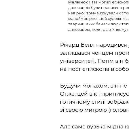
Малюнок 1.
На могилі єпископа
динозаврів були правильно рек
невірно і тому з'єднували кіс
малоймовірно, щоб художник з 
тварини, яких бачили люди того
динозаврів, полягає в їхньому 
Річард Белл народився у 
залишався ченцем протя
університеті. Потім він
на пост єпископа в собо
Будучи монахом, він не м
Отже, цей вік і припису
готичному стилі зображ
зі своєю митрою (головн
Але саме вузька мідна к