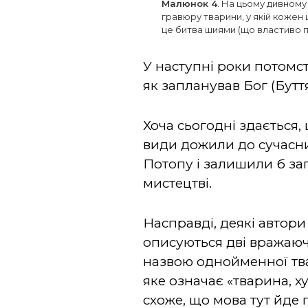
Малюнок 4
. На цьому дивному
гравюру тварини, у якій кожен
це битва шиями (що властиво по
У наступні роки потомст
як запланував Бог (Буття 
Хоча сьогодні здається
види дожили до сучасни
Потопу і залишили б зап
мистецтві.
Насправді, деякі автори
описуються дві вражаюч
назвою однойменної твари
яке означає «тварина, ху
схоже, що мова тут йде п