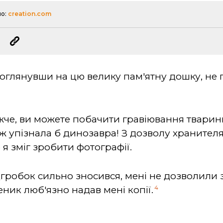
о:
creation.com
поглянувши на цю велику пам'ятну дошку, не 
жче, ви можете побачити гравіювання тварини
 ж упізнала б динозавра! З дозволу хранител
я зміг зробити фотографії.
дгробок сильно зносився, мені не дозволили 
4
ник люб'язно надав мені копії.