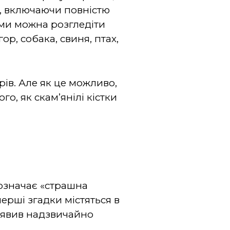
ки, включаючи повністю
ми можна розгледіти
ор, собака, свиня, птах,
рів. Але як це можливо,
о, як скам’янілі кістки
означає «страшна
перші згадки містяться в
виявив надзвичайно