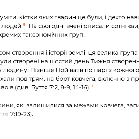
іти, кістки яких тварин це були, і дехто навіт
8
х людей.
На сьогодні вчені описали сотні «ви
окремих таксономічних груп.
ом створення і історії землі, ця велика груп
були створені на шостий день Тижня створення
в людину. Пізніше Ной взяв по парі з кожног
хали повітрям, на борт ковчега, включно з 
9
в (див. Буття 7:2, 8-9, 14-16).
арини, які залишилися за межами ковчега, заг
я 7:19-23).