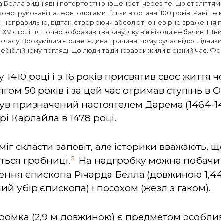
 Белла видні явні потертості і зношеності через те, що століттям
онструйовані палеонтологами тільки в останні 100 років. Раніше 
тки неправильно, відтак, створюючи абсолютно невірне враження
XV століття точно зобразив тварину, яку він ніколи не бачив. Шви
 часу. Зрозумілим є одне: єдина причина, чому сучасні дослідники
небіблійному погляді, що люди та динозаври жили в різний час. Ф
1410 році і з 16 років присвятив своє життя 
гом 50 років і за цей час отримав ступінь в
 був призначений настоятелем Дарема (1464-14
рі Карлайла в 1478 році.
іг скласти заповіт, але історики вважають, що
5
ється гробниці.
На надгробку можна побачит
ення єпископа Річарда Белла (довжиною 1,44
ий убір єпископа) і посохом (жезл з гаком).
ромка (2,9 м довжиною) є предметом особливо