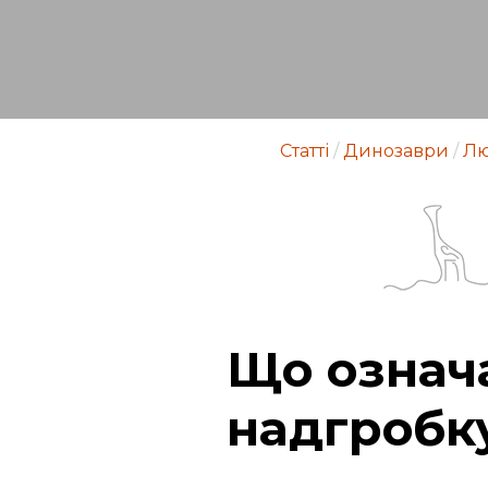
Статті
/
Динозаври
/
Лю
Що означ
надгробк