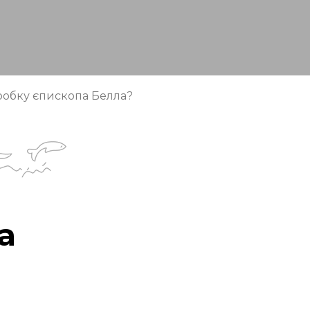
робку єпископа Белла?
а