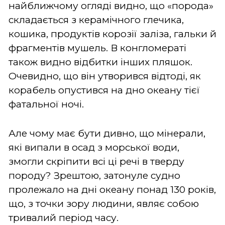
найближчому огляді видно, що «порода»
складається з керамічного глечика,
кошика, продуктів корозії заліза, гальки й
фрагментів мушель. В конгломераті
також видно відбитки інших пляшок.
Очевидно, що він утворився відтоді, як
корабель опустився на дно океану тієї
фатальної ночі.
Але чому має бути дивно, що мінерали,
які випали в осад з морської води,
змогли скріпити всі ці речі в тверду
породу? Зрештою, затонуле судно
пролежало на дні океану понад 130 років,
що, з точки зору людини, являє собою
тривалий період часу.