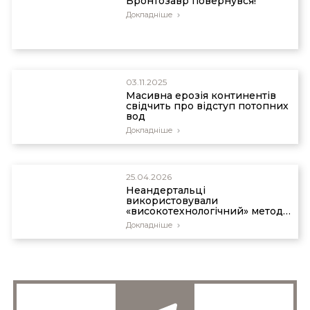
Бронтозавр повернувся!
Докладніше
03.11.2025
Масивна ерозія континентів
свідчить про відступ потопних
вод
Докладніше
25.04.2026
Неандертальці
використовували
«високотехнологічний» метод
виготовлення клею
Докладніше