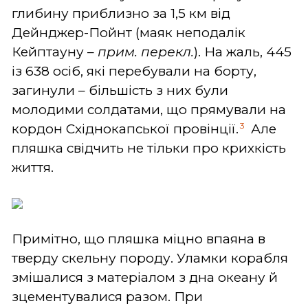
глибину приблизно за 1,5 км від
Дейнджер-Пойнт (маяк неподалік
Кейптауну –
прим. перекл.
). На жаль, 445
із 638 осіб, які перебували на борту,
загинули – більшість з них були
молодими солдатами, що прямували на
3
кордон Східнокапської провінції.
Але
пляшка свідчить не тільки про крихкість
життя.
Примітно, що пляшка міцно впаяна в
тверду скельну породу. Уламки корабля
змішалися з матеріалом з дна океану й
зцементувалися разом. При