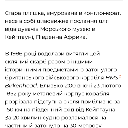
Стара пляшка, вмурована в конгломерат,
несе в собі дивовижне послання для
відвідувачів Морського музею в
1
Кейптауні, Південна Африка.
В 1986 році водолази витягли цей
скляний скарб разом з іншими
історичними предметами із затонулого
2
британського військового корабля
HMS
Birkenhead
. Близько 2:00 вночі 23 лютого
1852 року металевий корпус корабля
розрізала підступна скеля приблизно за
150 км на південний схід від Кейптауна.
За 20 хвилин судно розламалося на
частини й затонуло на 30-метрову