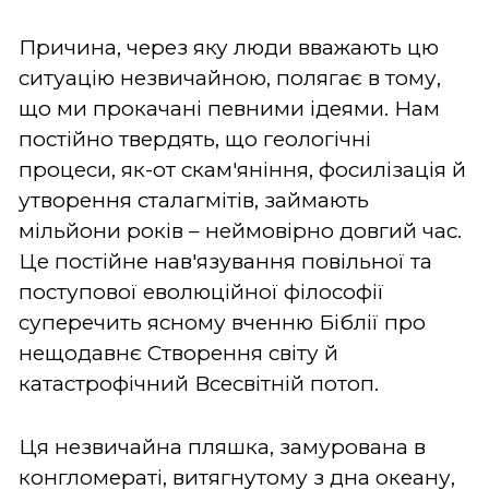
Причина, через яку люди вважають цю
ситуацію незвичайною, полягає в тому,
що ми прокачані певними ідеями. Нам
постійно твердять, що геологічні
процеси, як-от скам'яніння, фосилізація й
утворення сталагмітів, займають
мільйони років – неймовірно довгий час.
Це постійне нав'язування повільної та
поступової еволюційної філософії
суперечить ясному вченню Біблії про
нещодавнє Створення світу й
катастрофічний Всесвітній потоп.
Ця незвичайна пляшка, замурована в
конгломераті, витягнутому з дна океану,