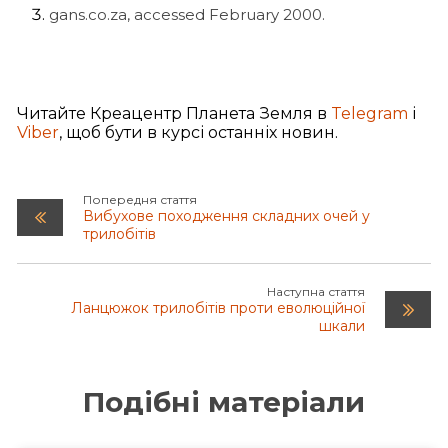
gans.co.za, accessed February 2000.
Читайте Креацентр Планета Земля в
Telegram
і
Viber
, щоб бути в курсі останніх новин.
Попередня стаття
Вибухове походження складних очей у
трилобітів
Наступна стаття
Ланцюжок трилобітів проти еволюційної
шкали
Подібні матеріали