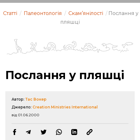
Статті
/
Палеонтологія
/
Скам’янілості
/
Послання у
пляшці
Послання у пляшці
Автор:
Тас Вокер
Джерело:
Creation Ministries International
від 01.06.2000