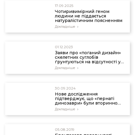
17.09.2025
Чотиривимірний геном
людини не піддається
натуралістичним поясненням
Докладніше
01.12.2023
Заяви про «поганий дизайн»
скелетних суглобів
ґрунтуються на відсутності у
критиків інженерних знань
Докладніше
30.09.2024
Нове дослідження
підтверджує, що «пернаті
динозаври» були вторинно
нелітаючими птахами
Докладніше
05.08.2019