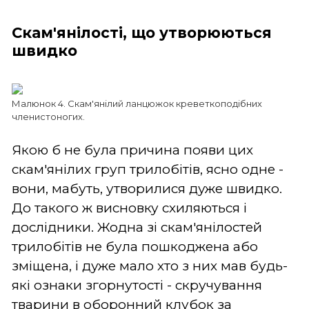
Скам'янілості, що утворюються
швидко
Малюнок 4. Скам'янілий ланцюжок креветкоподібних
членистоногих.
Якою б не була причина появи цих
скам'янілих груп трилобітів, ясно одне -
вони, мабуть, утворилися дуже швидко.
До такого ж висновку схиляються і
дослідники. Жодна зі скам'янілостей
трилобітів не була пошкоджена або
зміщена, і дуже мало хто з них мав будь-
які ознаки згорнутості - скручування
тварини в оборонний клубок за