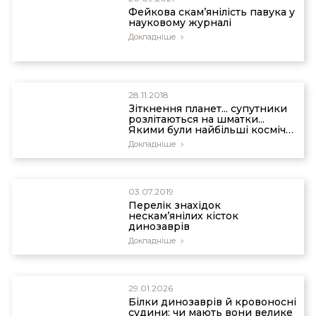
Фейкова скам’янілість павука у
науковому журналі
Докладніше
28.11.2018
Зіткнення планет... супутники
розлітаються на шматки...
Якими були найбільші космічні
катастрофи?
Докладніше
03.07.2019
Перелік знахідок
нескам’янілих кісток
динозаврів
Докладніше
29.01.2026
Білки динозаврів й кровоносні
судини: чи мають вони велике