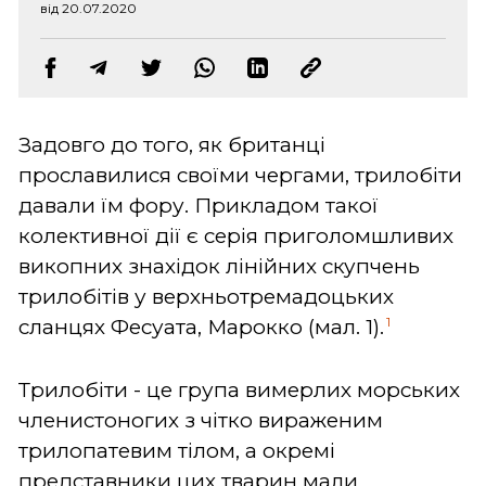
від 20.07.2020
Задовго до того, як британці
прославилися своїми чергами, трилобіти
давали їм фору. Прикладом такої
колективної дії є серія приголомшливих
викопних знахідок лінійних скупчень
трилобітів у верхньотремадоцьких
1
сланцях Фесуата, Марокко (мал. 1).
Трилобіти - це група вимерлих морських
членистоногих з чітко вираженим
трилопатевим тілом, а окремі
представники цих тварин мали