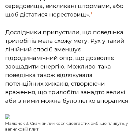
середовища, викликані штормами, або
1
щоб дістатися нерестовищ».
Дослідники припустили, що поведінка
трилобітів мала схожу мету. Рух у такий
лінійний спосіб зменшує
гідродинамічний опір, що дозволяє
заощадити енергію. Можливо, така
поведінка також відлякувала
потенційних хижаків, створюючи
враження, що трилобіти занадто великі,
аби з ними можна було легко впоратися.
Малюнок 3. Скам'янілий косяк довгастих риб, що пливуть, у
вапняковій плиті.