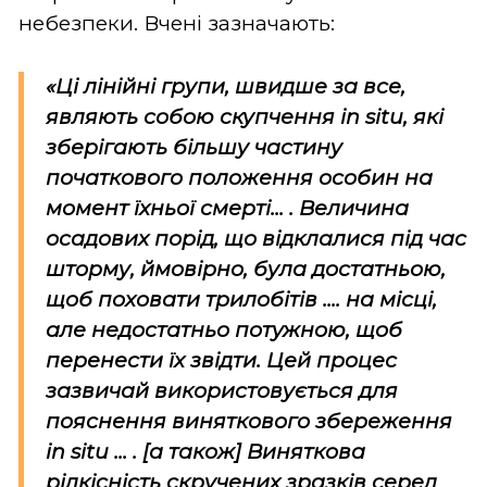
небезпеки. Вчені зазначають:
«Ці лінійні групи, швидше за все,
являють собою скупчення
in situ
, які
зберігають більшу частину
початкового положення особин на
момент їхньої смерті... . Величина
осадових порід, що відклалися під час
шторму, ймовірно, була достатньою,
щоб поховати трилобітів .... на місці,
але недостатньо потужною, щоб
перенести їх звідти. Цей процес
зазвичай використовується для
пояснення виняткового збереження
in situ
... . [а також] Виняткова
рідкісність скручених зразків серед