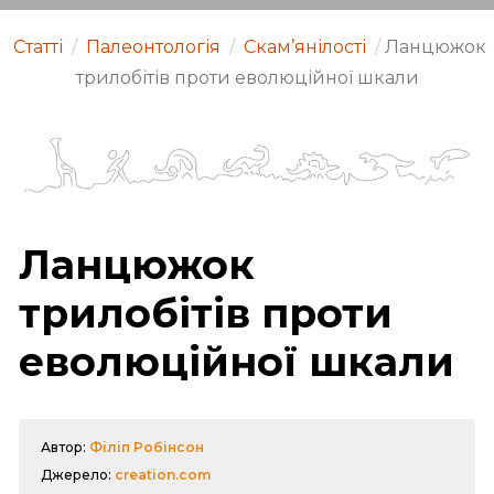
Статті
/
Палеонтологія
/
Скам’янілості
/
Ланцюжок
трилобітів проти еволюційної шкали
Ланцюжок
трилобітів проти
еволюційної шкали
Автор:
Філіп Робінсон
Джерело:
creation.com