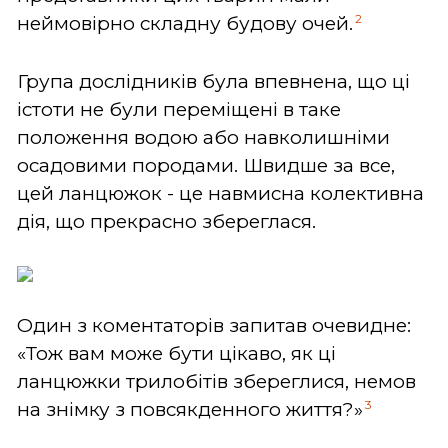
2
неймовірно складну будову очей.
Група дослідників була впевнена, що ці
істоти не були переміщені в таке
положення водою або навколишніми
осадовими породами. Швидше за все,
цей ланцюжок - це навмисна колективна
дія, що прекрасно збереглася.
Один з коментаторів запитав очевидне:
«Тож вам може бути цікаво, як ці
ланцюжки трилобітів збереглися, немов
3
на знімку з повсякденного життя?»