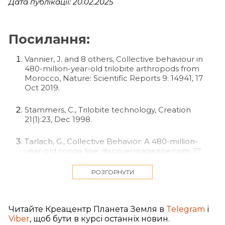
Дата публікації: 20.02.2025
Посилання:
Vannier, J. and 8 others, Collective behaviour in
480-million-year-old trilobite arthropods from
Morocco, Nature: Scientific Reports 9: 14941, 17
Oct 2019.
Stammers, C., Trilobite technology, Creation
21(1):23, Dec 1998.
Tarlach, G., Collective Behavior: A 480-million-
year-old conga line; discovermagazine.com, 17
Oct 2019.
РОЗГОРНУТИ
Kanciruk, P. and Hernkind, W., Mass migration of
spiny lobster, Panulirus Argus (Crustacea:
Palinuridae): behavior and environmental
Читайте Креацентр Планета Земля в
Telegram
і
correlates. Bulletin of Marine Science 28(4):601–
Viber
, щоб бути в курсі останніх новин.
623, 1978.