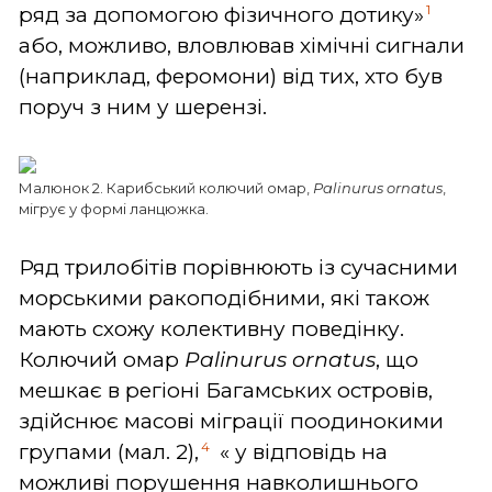
1
ряд за допомогою фізичного дотику»
або, можливо, вловлював хімічні сигнали
(наприклад, феромони) від тих, хто був
поруч з ним у шерензі.
Малюнок 2. Карибський колючий омар,
Palinurus ornatus
,
мігрує у формі ланцюжка.
Ряд трилобітів порівнюють із сучасними
морськими ракоподібними, які також
мають схожу колективну поведінку.
Колючий омар
Palinurus ornatus
, що
мешкає в регіоні Багамських островів,
здійснює масові міграції поодинокими
4
групами (мал. 2),
« у відповідь на
можливі порушення навколишнього