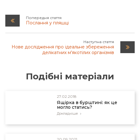
Mizumoto, N., Miyata, S., and Pratt, S.C., Inferring
collective behaviours from a fossilized fish shoal,
Попередня стаття
Proc. R. Soc. B 286:20190891, 2019.
Послання у пляшці
Hou, X.-G. and 3 others, Collective behavior in an
Наступна стаття
Early Cambrian arthropod,Science 322(5899):224–
Нове дослідження про ідеальне збереження
224, 2008.
делікатних м'якотілих організмів
Подібні матеріали
27.02.2018
Ящірка в бурштині: як це
могло статись?
Докладніше
20.09.2021