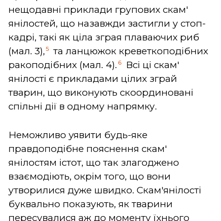
нещодавні приклади групових скам'
янілостей, що назавжди застигли у стоп-
кадрі, такі як ціла зграя плаваючих риб
5
(мал. 3),
та ланцюжок креветкоподібних
6
ракоподібних (мал. 4).
Всі ці скам'
янілості є прикладами цілих зграй
тварин, що виконують скоординовані
спільні дії в одному напрямку.
Неможливо уявити будь-яке
правдоподібне пояснення скам'
янілостям істот, що так злагоджено
взаємодіють, окрім того, що вони
утворилися дуже швидко. Скам'янілості
буквально показують, як тварини
пересувалися аж до моменту їхнього