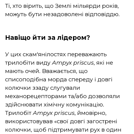
Ті, хто вірить, що Землі мільярди років,
можуть бути незадоволені відповіддю.
Навіщо йти за лідером?
У цих скам'янілостях переважають
трилобіти виду
Ampyx priscus
, які не
мають очей. Вважається, що
списоподібна морда спереду і довгі
колючки ззаду слугували
механорецепторами та/або дозволяли
здійснювати хімічну комунікацію.
Трилобіт
Ampyx priscus
, ймовірно,
використовував «свої довгі загострені
колючки, щоб підтримувати рух в один