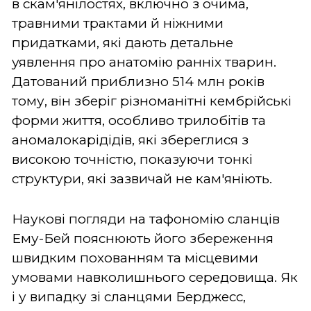
в скам'янілостях, включно з очима,
травними трактами й ніжними
придатками, які дають детальне
уявлення про анатомію ранніх тварин.
Датований приблизно 514 млн років
тому, він зберіг різноманітні кембрійські
форми життя, особливо трилобітів та
аномалокарідідів, які збереглися з
високою точністю, показуючи тонкі
структури, які зазвичай не кам'яніють.
Наукові погляди на тафономію сланців
Ему-Бей пояснюють його збереження
швидким похованням та місцевими
умовами навколишнього середовища. Як
і у випадку зі сланцями Берджесс,