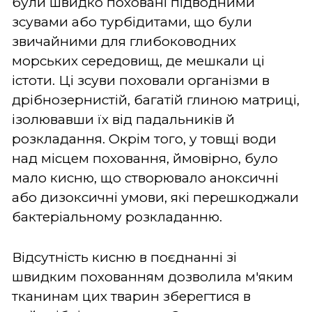
були швидко поховані підводними
зсувами або турбідитами, що були
звичайними для глибоководних
морських середовищ, де мешкали ці
істоти. Ці зсуви поховали організми в
дрібнозернистій, багатій глиною матриці,
ізолювавши їх від падальників й
розкладання. Окрім того, у товщі води
над місцем поховання, ймовірно, було
мало кисню, що створювало аноксичні
або дизоксичні умови, які перешкоджали
бактеріальному розкладанню.
Відсутність кисню в поєднанні зі
швидким похованням дозволила м'яким
тканинам цих тварин зберегтися в