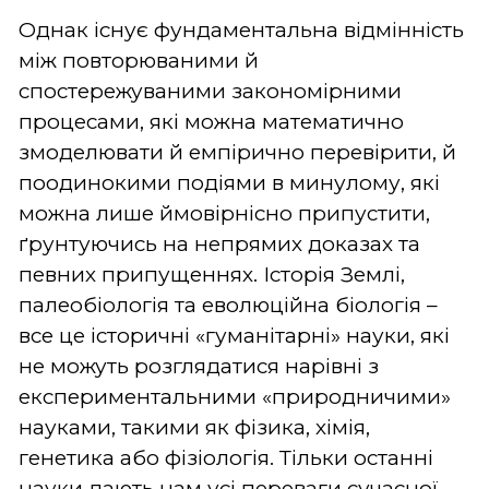
Однак існує фундаментальна відмінність
між повторюваними й
спостережуваними закономірними
процесами, які можна математично
змоделювати й емпірично перевірити, й
поодинокими подіями в минулому, які
можна лише ймовірнісно припустити,
ґрунтуючись на непрямих доказах та
певних припущеннях. Історія Землі,
палеобіологія та еволюційна біологія –
все це історичні «гуманітарні» науки, які
не можуть розглядатися нарівні з
експериментальними «природничими»
науками, такими як фізика, хімія,
генетика або фізіологія. Тільки останні
науки дають нам усі переваги сучасної