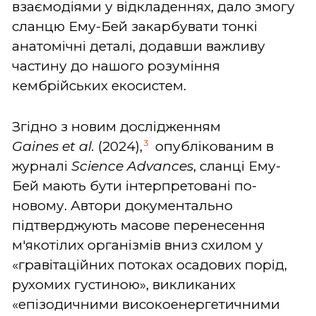
взаємодіями у відкладеннях, дало змогу
сланцю Ему-Бей закарбувати тонкі
анатомічні деталі, додавши важливу
частину до нашого розуміння
кембрійських екосистем.
Згідно з новим дослідженням
3
Gaines
et
al.
(2024),
опублікованим в
журналі
Science
Advances
, сланці Ему-
Бей мають бути інтерпретовані по-
новому. Автори документально
підтверджують масове перенесення
м'якотілих організмів вниз схилом у
«гравітаційних потоках осадових порід,
рухомих густиною», викликаних
«епізодичними високоенергетичними