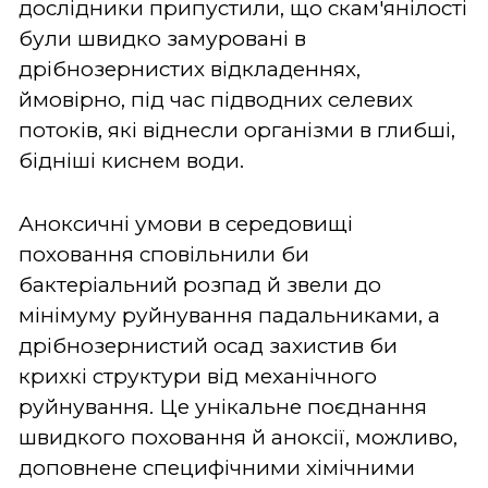
дослідники припустили, що скам'янілості
були швидко замуровані в
дрібнозернистих відкладеннях,
ймовірно, під час підводних селевих
потоків, які віднесли організми в глибші,
бідніші киснем води.
Аноксичні умови в середовищі
поховання сповільнили би
бактеріальний розпад й звели до
мінімуму руйнування падальниками, а
дрібнозернистий осад захистив би
крихкі структури від механічного
руйнування. Це унікальне поєднання
швидкого поховання й аноксії, можливо,
доповнене специфічними хімічними