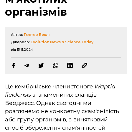
організмів
Автор:
Гюнтер Беклі
Джерело:
Evolution News & Science Today
від 15.11.2024
Це кембрійське членистоноге
Waptia
fieldensis
зі знаменитих сланців
Берджесс. Однак сьогодні ми
розглянемо не конкретну скам'янілість
або групу організмів, а винятковий
спосіб збереження скам'янілостей