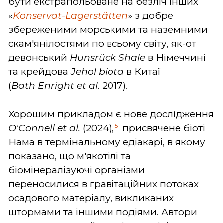
бути екстрапольоване на безліч інших
«
Konservat
-
Lagerst
ä
tten
» з добре
збереженими морськими та наземними
скам'янілостями по всьому світу, як-от
девонський
Hunsrü
ck
Shale
в Німеччині
та крейдова
Jehol
biota
в Китаї
(
Bath
Enright
et
al.
2017).
Хорошим прикладом є нове дослідження
5
O'
Connell
et
al.
(2024),
присвячене біоті
Нама в термінальному едіакарі, в якому
показано, що м'якотілі та
біомінералізуючі організми
переносилися в гравітаційних потоках
осадового матеріалу, викликаних
штормами та іншими подіями. Автори