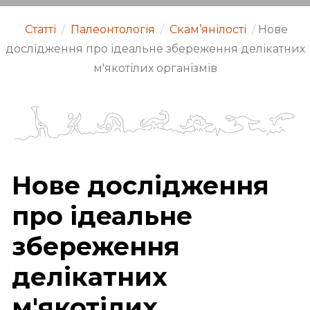
Статті
/
Палеонтологія
/
Скам’янілості
/
Нове
дослідження про ідеальне збереження делікатних
м'якотілих організмів
Нове дослідження
про ідеальне
збереження
делікатних
м'якотілих