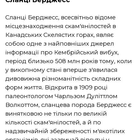
Сланці Берджесс, всесвітньо відоме
місцезнаходження скам'янілостей в
Канадських Скелястих горах, являє
собою одне з найповніших джерел
інформації про Кембрійський вибух,
період близько 508 млн років тому, коли
у викопному стані вперше з'явилася
дивовижна різноманітність складних
форм життя. Відкрита в 1909 році
палеонтологом Чарльзом Дуліттлом
Волкоттом, сланцева порода Берджесс є
винятковою не тільки по великій
кількості скам'янілостей, а й по
надзвичайній збереженості м'якотілих
організмів, які зазвичай відсутні у