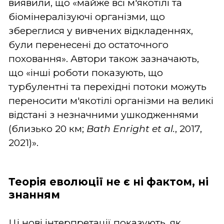
виявили, що «майже всі м'якотілі та
біомінералізуючі організми, що
збереглися у вивчених відкладеннях,
були перенесені до остаточного
поховання». Автори також зазначають,
що «інші роботи показують, що
турбулентні та перехідні потоки можуть
переносити м'якотілі організми на великі
відстані з незначними ушкодженнями
(близько 20 км;
Bath
Enright
et
al.
, 2017,
2021)».
Теорія еволюції не є ні фактом, ні
знанням
Ці нові інтерпретації показують, як