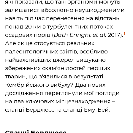
які показали, що такі організми можуть
залишатися абсолютно неушкодженими
навіть під час перенесення на відстань
понад 20 км в турбулентних потоках
1
осадових порід (
Bath
Enright
et
al.
2017).
Але як це стосується реальних
палеонтологічних сайтів, особливо
найважливіших джерел вишукано
збережених скам'янілостей перших
тварин, що з'явилися в результаті
Кембрійського вибуху? Два нових
дослідження переглянули мої погляди
на два ключових місцезнаходження –
сланці Берджесс та сланці Ему-Бей.
Сланці Берджесс