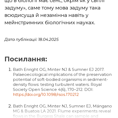
що в біології має сенс, окрім як у світлі
задуму», саме тому мова задуму така
всюдисуща й незамінна навіть у
мейнстримних біологічних науках.
Дата публікації: 18.04.2025
Посилання:
Bath Enright OG, Minter NJ & Sumner EJ 2017.
Palaeoecological implications of the preservation
potential of soft-bodied organisms in sediment-
density flows: testing turbulent waters. Royal
Society Open Science 4(6), 170–212. DOI:
https://doi.org/10.1098/rsos.170212
Bath Enright OG, Minter NJ, Sumner EJ, Mángano
MG & Buatois LA 2021. Flume experiments reveal
flows in the Burgess Shale can sample and