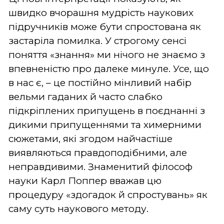
швидко вчорашня мудрість наукових
підручників може бути спростована як
застаріла помилка. У строгому сенсі
поняття «знання» ми нічого не знаємо з
впевненістю про далеке минуле. Усе, що
в нас є, – це постійно мінливий набір
вельми гаданих й часто слабко
підкріплених припущень в поєднанні з
дикими припущеннями та химерними
сюжетами, які згодом найчастіше
виявляються правдоподібними, але
неправдивими. Знаменитий філософ
науки Карл Поппер вважав цю
процедуру «здогадок й спростувань» як
саму суть наукового методу.