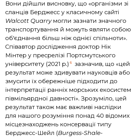
Вони дійшли висновку, що «організми зі
сланців Берджесс у класичному сайті
Walcott
Quarry
могли зазнати значного
транспортування й можуть являти собою
об'єднання більш ніж однієї спільноти».
Співавтор дослідження доктор Нік
Мінтер у пресрелізі Портсмутського
6
університету (2021 р.)
зазначив, що «цей
результат може здивувати науковців або
змусити їх обережніше підходити до
інтерпретації ранніх морських екосистем
півмільярдної давності». Зрозуміло, цей
результат також має важливі наслідки
для нашого розуміння понад 40 відомих
місцезнаходжень консервації типу
Берджесс-Шейл (
Burgess-
Shale-