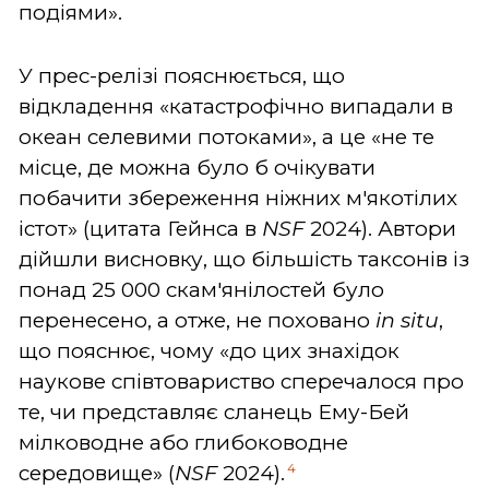
подіями».
У прес-релізі пояснюється, що
відкладення «катастрофічно випадали в
океан селевими потоками», а це «не те
місце, де можна було б очікувати
побачити збереження ніжних м'якотілих
істот» (цитата Гейнса в
NSF
2024). Автори
дійшли висновку, що більшість таксонів із
понад 25 000 скам'янілостей було
перенесено, а отже, не поховано
in situ
,
що пояснює, чому «до цих знахідок
наукове співтовариство сперечалося про
те, чи представляє сланець Ему-Бей
мілководне або глибоководне
4
середовище» (
NSF
2024).