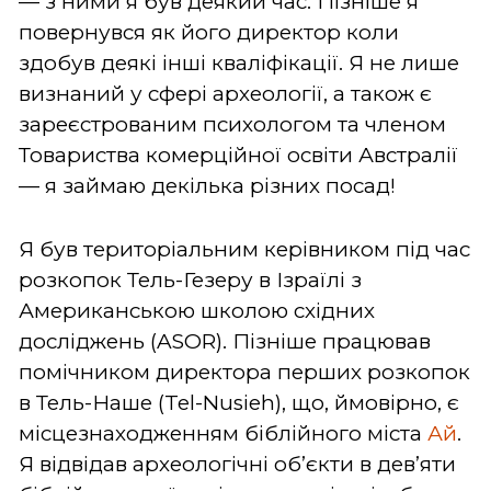
— з ними я був деякий час. Пізніше я
повернувся як його директор коли
здобув деякі інші кваліфікації. Я не лише
визнаний у сфері археології, а також є
зареєстрованим психологом та членом
Товариства комерційної освіти Австралії
— я займаю декілька різних посад!
Я був територіальним керівником під час
розкопок Тель-Гезеру в Ізраїлі з
Американською школою східних
досліджень (ASOR). Пізніше працював
помічником директора перших розкопок
в Тель-Наше (Tel-Nusieh), що, ймовірно, є
місцезнаходженням біблійного міста
Ай
.
Я відвідав археологічні об’єкти в дев’яти