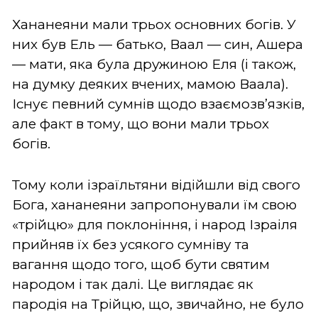
Хананеяни мали трьох основних богів. У
них був Ель — батько, Ваал — син, Ашера
— мати, яка була дружиною Еля (і також,
на думку деяких вчених, мамою Ваала).
Існує певний сумнів щодо взаємозв’язків,
але факт в тому, що вони мали трьох
богів.
Тому коли ізраїльтяни відійшли від свого
Бога, хананеяни запропонували їм свою
«трійцю» для поклоніння, і народ Ізраіля
прийняв їх без усякого сумніву та
вагання щодо того, щоб бути святим
народом і так далі. Це виглядає як
пародія на Трійцю, що, звичайно, не було