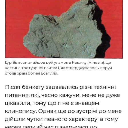
Д-р Вільсон знайшов цей уламок в Коюнку (Ніневія). Це
частина тротуарної плитки і, як стверджувалось, поруч
стояв храм богині Есагілли.
Після бенкету задавались різні технічні
питання, які, чесно кажучи, мене не дуже
цікавили, тому що я не є знавцем
клинопису. Однак ще до зустрічі до мене
дійшли чутки певного характеру, а тому
через деякий час я звернувся до