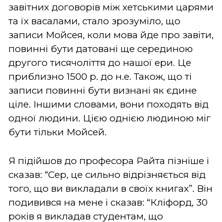
завітних договорів між хетськими царями
та їх васалами, стало зрозуміло, що
записи Мойсея, коли мова йде про завіти,
повинні бути датовані ще серединою
другого тисячоліття до нашої ери. Це
приблизно 1500 р. до н.е. Також, що ті
записи повинні бути визнані як єдине
ціле. Іншими словами, вони походять від
одної людини. Цією однією людиною міг
бути тільки Мойсей.
Я підійшов до професора Райта пізніше і
сказав: “Сер, це сильно відрізняється від
того, що ви викладали в своїх книгах”. Він
подивився на мене і сказав: “Кліфорд, 30
років я викладав студентам, що