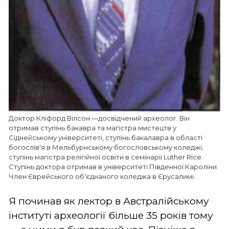
Доктор Кліфорд Вілсон —досвідчений археолог. Він
отримав ступінь бакавра та магістра мистецтв у
Сіднейському університеті, ступінь бакалавра в області
богослів'я в Мельбурнському богословському коледжі,
ступінь магістра релігійної освіти в семінарії Luther Rice.
Ступінь доктора отримав в університеті Південної Кароліни.
Член Єврейського об'єднаного коледжа в Єрусалимі.
Я починав як лектор в Австралійському
інституті археології більше 35 років тому