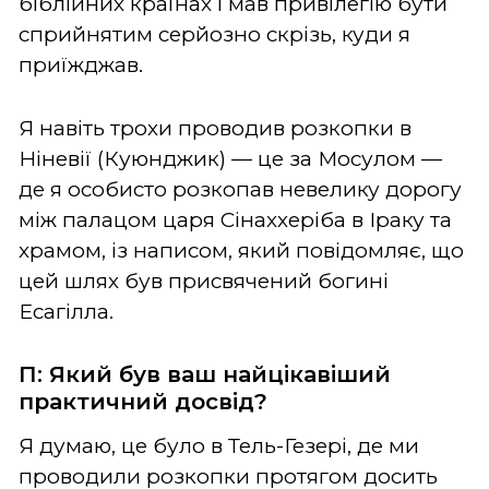
біблійних країнах і мав привілегію бути
сприйнятим серйозно скрізь, куди я
приїжджав.
Я навіть трохи проводив розкопки в
Ніневії (Куюнджик) — це за Мосулом —
де я особисто розкопав невелику дорогу
між палацом царя Сінаххеріба в Іраку та
храмом, із написом, який повідомляє, що
цей шлях був присвячений богині
Есагілла.
П: Який був ваш найцікавіший
практичний досвід?
Я думаю, це було в Тель-Гезері, де ми
проводили розкопки протягом досить