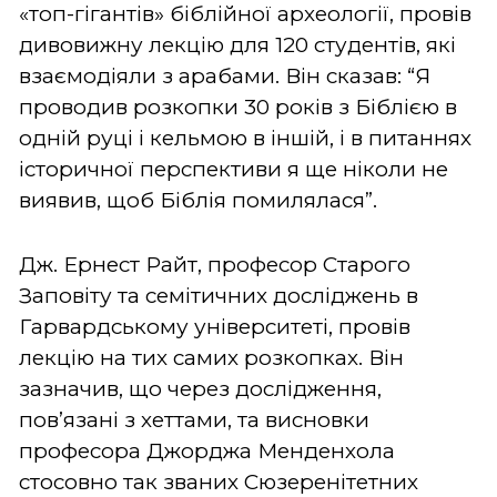
«топ-гігантів» біблійної археології, провів
дивовижну лекцію для 120 студентів, які
взаємодіяли з арабами. Він сказав: “Я
проводив розкопки 30 років з Біблією в
одній руці і кельмою в іншій, і в питаннях
історичної перспективи я ще ніколи не
виявив, щоб Біблія помилялася”.
Дж. Ернест Райт, професор Старого
Заповіту та семітичних досліджень в
Гарвардському університеті, провів
лекцію на тих самих розкопках. Він
зазначив, що через дослідження,
пов’язані з хеттами, та висновки
професора Джорджа Менденхола
стосовно так званих Сюзеренітетних