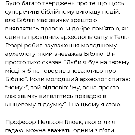
Було багато тверджень про те, що щось
суперечить біблійному викладу подій,
але Біблія має звичку зрештою
виявлятись правою. Я добре пам’ятаю, як
один із провідних археологів світу в Тель-
Гезері робив зауваження молодшому
археологу, який зневажав Біблію. Він
просто тихо сказав: “Якби я був на твоєму
місці, я б не говорив зневажливо про
Біблію”. Коли молодший археолог спитав:
“Чому?”, той відповів: “Ну, вона просто
має звичку виявлятись правдою в
кінцевому підсумку”. І на цьому я стою.
Професор Нельсон Глюек, якого, як я
гадаю, можна вважати одним з п’яти