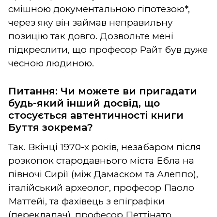
смішною документальною гіпотезою*,
через яку він займав неправильну
позицію так довго. Дозвольте мені
підкреслити, що професор Райт був дуже
чесною людиною.
Питання: Чи можете ви пригадати
будь-який інший досвід, що
стосується автентичності книги
Буття зокрема?
Так. Вкінці 1970-х років, незабаром після
розкопок стародавнього міста Ебла на
півночі Сирії (між Дамаском та Алеппо),
італійський археолог, професор Паоло
Маттейі, та фахівець з епіграфіки
(перекладач), професор Петтінато,