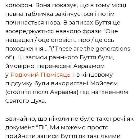
колофон. Вона показує, що в тому місці
певна табличка закінчується і потім
починається нова. В записах Буття це
зосереджується навколо фрази “Оце
нащадки / оце оповість про / це ось
походження …”(‘These are the generations
of’). Ці записи раннього Буття були,
ймовірно, перенесені Авраамом
у
Родючий Півмісяць
, і в кінцевому
підсумку були використані Мойсеєм
(століття після Авраама) під натхненням
Святого Духа.
Звичайно, що ніколи не було такої речі як
документ “Пі”. Ми можемо просто
прийняти записи Буття як такі, якими