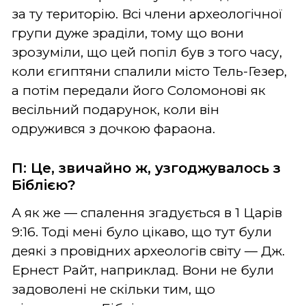
за ту територію. Всі члени археологічної
групи дуже зраділи, тому що вони
зрозуміли, що цей попіл був з того часу,
коли єгиптяни спалили місто Тель-Гезер,
а потім передали його Соломонові як
весільний подарунок, коли він
одружився з дочкою фараона.
П: Це, звичайно ж, узгоджувалось з
Біблією?
А як же — спалення згадується в 1 Царів
9:16. Тоді мені було цікаво, що тут були
деякі з провідних археологів світу — Дж.
Ернест Райт, наприклад. Вони не були
задоволені не скільки тим, що