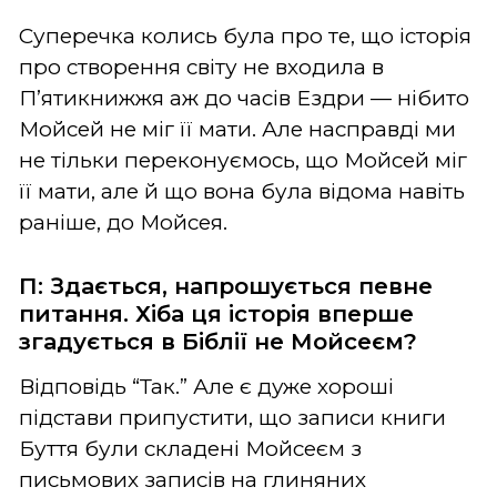
Суперечка колись була про те, що історія
про створення світу не входила в
П’ятикнижжя аж до часів Ездри — нібито
Мойсей не міг її мати. Але насправді ми
не тільки переконуємось, що Мойсей міг
її мати, але й що вона була відома навіть
раніше, до Мойсея.
П: Здається, напрошується певне
питання. Хіба ця історія вперше
згадується в Біблії не Мойсеєм?
Відповідь “Так.” Але є дуже хороші
підстави припустити, що записи книги
Буття були складені Мойсеєм з
письмових записів на глиняних