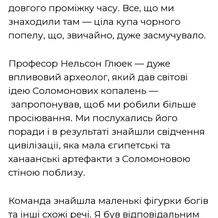
довгого проміжку часу. Все, що ми
знаходили там — ціла купа чорного
попелу, що, звичайно, дуже засмучувало.
Професор Нельсон Глюек — дуже
впливовий археолог, який дав світові
ідею Соломонових копалень —
запропонував, щоб ми робили більше
просіювання. Ми послухались його
поради і в результаті знайшли свідчення
цивілізації, яка мала єгипетські та
ханаанські артефакти з Соломоновою
стіною поблизу.
Команда знайшла маленькі фігурки богів
та інші схожі речі. Я був відповідальним