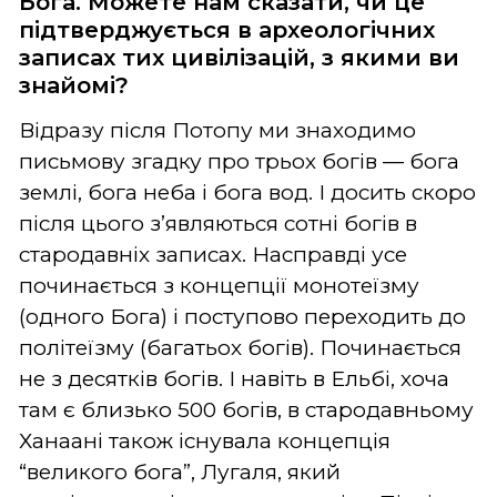
Бога. Можете нам сказати, чи це
підтверджується в археологічних
записах тих цивілізацій, з якими ви
знайомі?
Відразу після Потопу ми знаходимо
письмову згадку про трьох богів — бога
землі, бога неба і бога вод. І досить скоро
після цього з’являються сотні богів в
стародавніх записах. Насправді усе
починається з концепції монотеїзму
(одного Бога) і поступово переходить до
політеїзму (багатьох богів). Починається
не з десятків богів. І навіть в Ельбі, хоча
там є близько 500 богів, в стародавньому
Ханаані також існувала концепція
“великого бога”, Лугаля, який