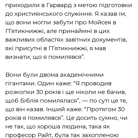
приходили в Гарвард з метою підготовки
до християнського служіння. Я казав їм,
що вони могли забути про Мойсея в
П’ятикнижжі, але принаймні в цих
важливих областях завітних документів,
які присутні в П’ятикнижжі, я мав
визнати, що я помилявся”.
Вони були двома академічними
гігантами. Один каже: “Я проводив
розкопки 30 років і ще ніколи не бачив,
щоб Біблія помилялася”, — по суті це те,
що він казав. Інший каже: “Протягом 30
років я помилявся”. Це досить сумно, чи
не так, що хороша людина, така як
професор Райт, була так захопленою