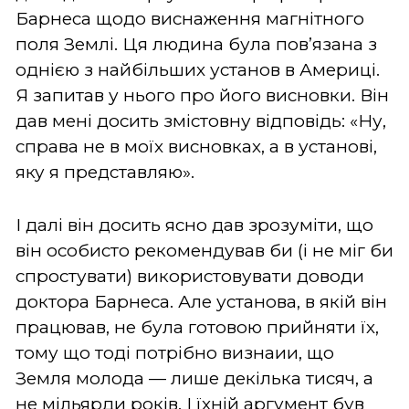
Барнеса щодо виснаження магнітного
поля Землі. Ця людина була пов’язана з
однією з найбільших установ в Америці.
Я запитав у нього про його висновки. Він
дав мені досить змістовну відповідь: «Ну,
справа не в моїх висновках, а в установі,
яку я представляю».
І далі він досить ясно дав зрозуміти, що
він особисто рекомендував би (і не міг би
спростувати) використовувати доводи
доктора Барнеса. Але установа, в якій він
працював, не була готовою прийняти їх,
тому що тоді потрібно визнаии, що
Земля молода — лише декілька тисяч, а
не мільярди років. І їхній аргумент був