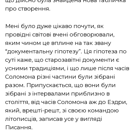
що дійсно була знайдена нова табличка
про створення.
Мені було дуже цікаво почути, як
провідні світові вчені обговорювали,
яким чином це вплине на так звану
“документальну гіпотезу”. Ця гіпотеза по
суті каже, що старозавітні документи є
усними традиціями, і що лише після часів
Соломона різні частини були зібрані
разом. Припускається, що вони були
зібрані з інтервалами приблизно в
століття, від часів Соломона аж до Ездри,
який, врешті-решт, зі своєю командою
літописців, записав усе у вигляді
Писання.