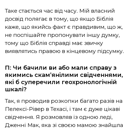
Таке стається час від часу. Мій власний
досвід полягає в тому, що якщо Біблія
каже, що якийсь факт є правдивим, що ж,
не поспішайте пропонувати іншу думку,
тому що Біблія справді має звичку
виявлятись правою в кінцевому підсумку.
П: Чи бачили ви або мали справу з
якимись скам’янілими свідченнями,
які б суперечили геохронологічній
шкалі?
Так, я проводив розкопки багато разів на
Пелексі-Рівер в Техасі, і там є дуже цікаві
свідчення. Я розмовляв із одною леді,
Дженні Мак, яка зі своєю мамою знайшла