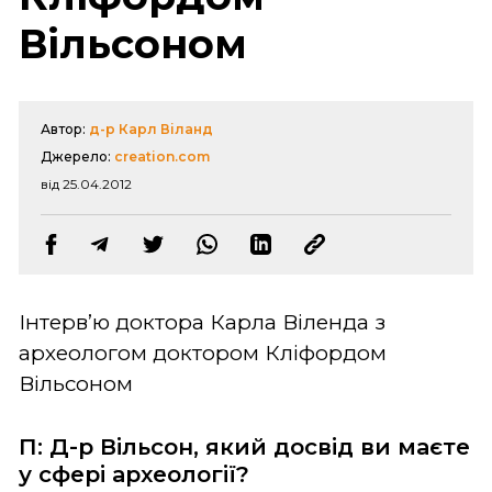
Вільсоном
Автор:
д-р Карл Віланд
Джерело:
creation.com
від 25.04.2012
Інтерв’ю доктора Карла Віленда з
археологом доктором Кліфордом
Вільсоном
П: Д-р Вільсон, який досвід ви маєте
у сфері археології?