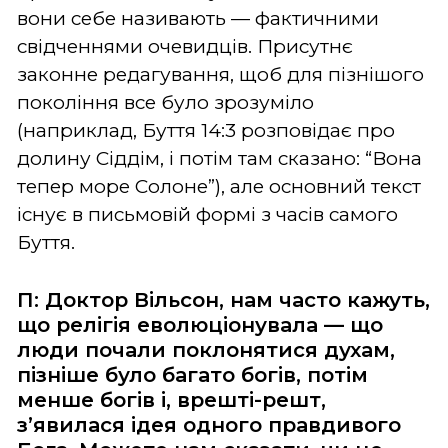
вони себе називають — фактичними
свідченнями очевидців. Присутнє
законне редагування, щоб для пізнішого
покоління все було зрозуміло
(наприклад, Буття 14:3 розповідає про
долину Сіддім, і потім там сказано: “Вона
тепер море Солоне”), але основний текст
існує в письмовій формі з часів самого
Буття.
П: Доктор Вільсон, нам часто кажуть,
що релігія еволюціонувала — що
люди почали поклонятися духам,
пізніше було багато богів, потім
менше богів і, врешті-решт,
з’явилася ідея одного правдивого