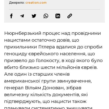
Джерело:
creation.com
Нюрнберзький процес над провідними
нацистами остаточно довів, що
прихильники Гітлера вдалися до спроби
геноциду єврейського населення, що
призвело до Голокосту, в ході якого було
вбито близько шести мільйонів євреїв.
Але один із старших членів
американської групи звинувачення,
генерал Вільям Донован, зібрав
величезну кількість документів, які
підтверджують, що нацисти також
планували систематично знищувати