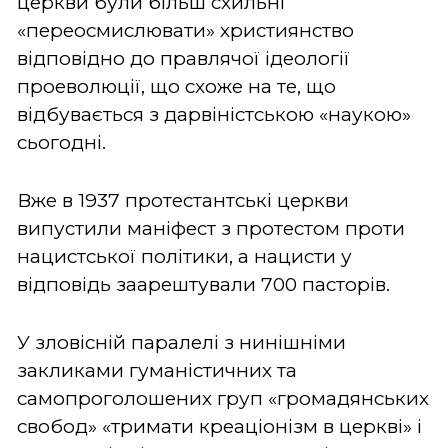
церкви були більш схильні
«переосмислювати» християнство
відповідно до правлячої ідеології
проеволюції, що схоже на те, що
відбувається з дарвіністською «наукою»
сьогодні.
Вже в 1937 протестантські церкви
випустили маніфест з протестом проти
нацистської політики, а нацисти у
відповідь заарештували 700 пасторів.
У зловісній паралелі з нинішніми
закликами гуманістичних та
самопроголошених груп «громадянських
свобод» «тримати креаціонізм в церкві» і