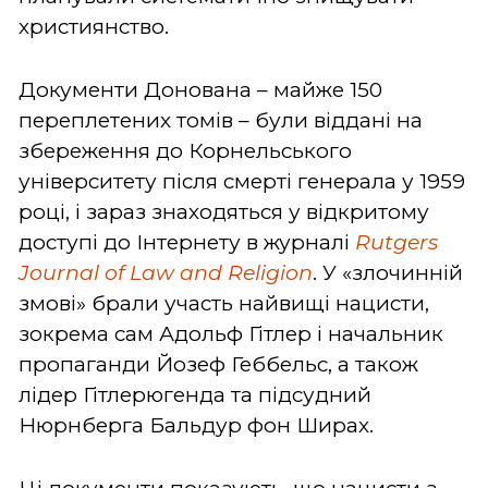
християнство.
Документи Донована – майже 150
переплетених томів – були віддані на
збереження до Корнельського
університету після смерті генерала у 1959
році, і зараз знаходяться у відкритому
доступі до Інтернету в журналі
Rutgers
Journal of Law and Religion
. У «злочинній
змові» брали участь найвищі нацисти,
зокрема сам Адольф Гітлер і начальник
пропаганди Йозеф Геббельс, а також
лідер Гітлерюгенда та підсудний
Нюрнберга Бальдур фон Ширах.