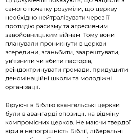
Ці документи показують, що нацисти з
самого початку розуміли, що церкву
необхідно нейтралізувати через її
протидію расизму та агресивним
завойовницьким війнам. Тому вони
планували проникнути в церкви
зсередини, зганьбити, заарештувати,
ув'язнити чи вбити пасторів,
реіндоктринувати громади, придушити
деномінаційні школи та молодіжні
організації.
Віруючі в Біблію євангельські церкви
були в авангарді опозиції, на відміну
компромісних церков. Не маючи твердої
віри в непогрішність Біблії, ліберальні