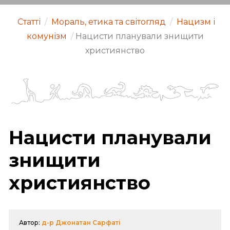
Статті
/
Мораль, етика та світогляд
/
Нацизм і
комунізм
/
Нацисти планували знищити
християнство
Нацисти планували
знищити
християнство
Автор:
д-р Джонатан Сарфаті