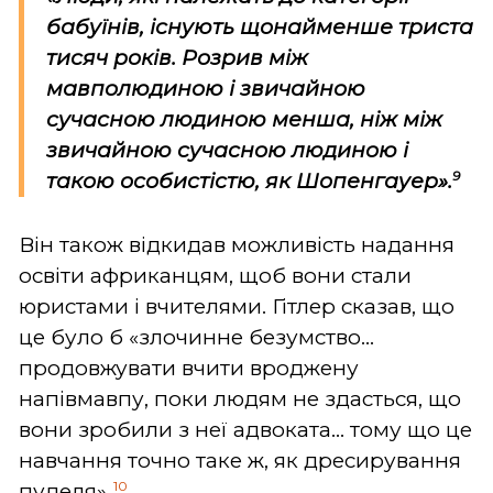
бабуїнів, існують щонайменше триста
тисяч років. Розрив між
мавполюдиною і звичайною
сучасною людиною менша, ніж між
звичайною сучасною людиною і
9
такою особистістю, як Шопенгауер».
Він також відкидав можливість надання
освіти африканцям, щоб вони стали
юристами і вчителями. Гітлер сказав, що
це було б «злочинне безумство...
продовжувати вчити вроджену
напівмавпу, поки людям не здасться, що
вони зробили з неї адвоката... тому що це
навчання точно таке ж, як дресирування
10
пуделя».