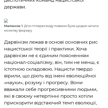
деспотичних команд нацистської
держави.
Малюнок 1
. Діти гітлерюгенду повинні були щодня читати
молитву фюреру
Дарвінізм лежав в основі основних рис
нацистської теорії і практики. Хоча
дарвінізм не є єдиним поясненням
націонал-соціалізму, він, тим не менш, є
істотною складовою. Нацисти твердо
вірили, що діють від імені еволюційної
«науки», розуму і прогресу. Вони
вважали себе прогресивними людьми,
які в своєму нетерпінні просто хотіли
прискорити відстаючий темп еволюції,