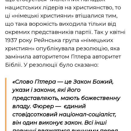
нацистських лідерів на християнство, то
ці «німецькі християни» втішалися тим,
що така ворожість виходила тільки від
окремих представників партії. Так у квітні
1937 року Рейнська група «німецьких
християн» опублікувала резолюцію, яка
замінила авторитетом Гітлера авторитет
Біблії. У резолюції було сказано:
«Слово Гітлера — це Закон Божий,
укази і закони, які його
представляють, мають божественну
владу. Фюрер — єдиний
стовідсотковий націонал-соціаліст,
він один виконує закон. Всі інші
повинні вважатися винними перед