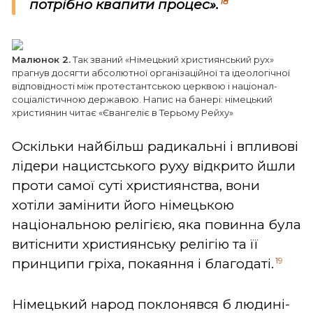
18
потрібно квапити процес».
Малюнок 2.
Так званий «Німецький християнський рух»
прагнув досягти абсолютної організаційної та ідеологічної
відповідності між протестантською церквою і націонал-
соціалістичною державою. Напис на банері: німецький
християнин читає «Євангеліє в Терьому Рейху»
Оскільки найбільш радикальні і впливові
лідери нацистського руху відкрито йшли
проти самої суті християнства, вони
хотіли замінити його німецькою
національною релігією, яка повинна була
витіснити християнську релігію та її
19
принципи гріха, покаяння і благодаті.
Німецький народ поклонявся б людині-