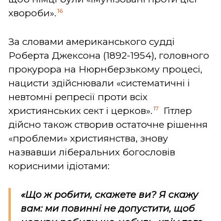
16
хвороби».
За словами американського судді
Роберта Джексона (1892-1954), головного
прокурора на Нюрнберзькому процесі,
нацисти здійснювали «систематичні і
невтомні репресії проти всіх
17
християнських сект і церков».
Гітлер
дійсно також створив остаточне рішення
«проблеми» християнства, знову
назвавши ліберальних богословів
корисними ідіотами:
«Що ж робити, скажете ви? Я скажу
вам: ми повинні не допустити, щоб