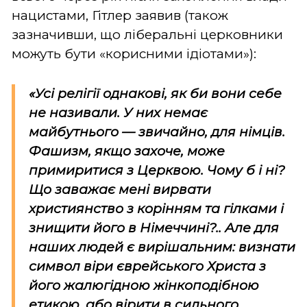
нацистами, Гітлер заявив (також
зазначивши, що ліберальні церковники
можуть бути «корисними ідіотами»):
«Усі релігії однакові, як би вони себе
не називали. У них немає
майбутнього — звичайно, для німців.
Фашизм, якщо захоче, може
примиритися з Церквою. Чому б і ні?
Що заважає мені вирвати
християнство з корінням та гілками і
знищити його в Німеччині?.. Але для
наших людей є вирішальним: визнати
символ віри єврейського Христа з
його жалюгідною жінкоподібною
етикою, або вірити в сильного,