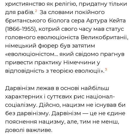
християнство як релігію, придатну тільки
2
для рабів.
За словами покійного
британського біолога сера Артура Кейта
(1866-1955), котрий свого часу мав статус
головного еволюціоніста Великобританії,
німецький фюрер був затятим
«еволюціоністом... який свідомо прагнув
привести практику Німеччини у
3
відповідність з теорією еволюції».
Дарвінізм лежав в основі найбільш
характерних і суттєвих рис націонал-
соціалізму. Дійсно, нацизм не існував би
без дарвінізму. Дарвінізм — це не єдине
пояснення нацизму, але, тим не менш,
доволі важливе.