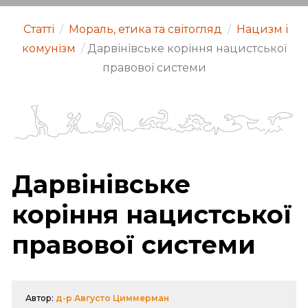
Статті
/
Мораль, етика та світогляд
/
Нацизм і
комунізм
/
Дарвінівське коріння нацистської
правової системи
Дарвінівське
коріння нацистської
правової системи
Автор:
д-р Августо Циммерман