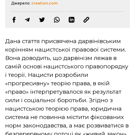
Джерело:
creation.com
Дана стаття присвячена дарвінівським
корінням нацистської правової системи.
Вона доводить, що дарвінізм лежав в
самій основі нацистського правопорядку
і теорії. Нацисти розробили
«прогресивну» теорію права, в якій
«право» інтерпретувалося як результат
сили і соціальної боротьби. Згідно з
нацистською теорією права, юридична
система не повинна містити фіксованих
норм законодавства, а має розвиватися в
безперервному потоці як «живий закон».