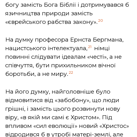
богу замість Бога Біблії і дотримувався б
язичництва природи замість
20
«єврейського рабства закону».
На думку професора Ернста Бергмана,
21
нацистського інтелектуала,
німці
повинні слідувати ідеалам «честі», а не
співчуття, бути прихильником вічної
22
боротьби, а не миру.
На його думку, найголовніше було
відмовитися від «забобону», що люди
грішні, і замість цього розвинути нову
віру, «в якій ми самі є Христом».
Під
впливом «сил еволюції» новий «Христос»
відродився б в утробі матері-землі, але