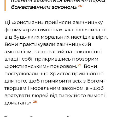
26
божественним законом».
Ці «християни» прийняли язичницьку
форму «християнства», яка звільнила їх
від будь-яких моральних наслідків віри.
Вони практикували язичницький
аморалізм, заснований на поклонінні
владі і собі, прикрившись прозорим
27
«християнським» покровом.
Вони
постулювали, що Христос прийшов не
для того, щоб примирити всіх з Богом-
творцем і моральним законом, а «щоб
врятувати людей від тиску його вимог і
28
домагань».