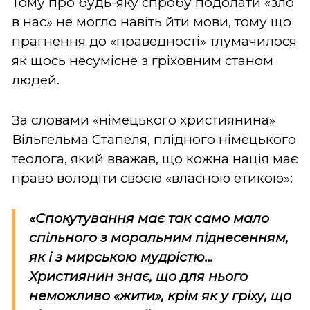
Тому про будь-яку спробу подолати «зло
в нас» не могло навіть йти мови, тому що
прагнення до «праведності» тлумачилося
як щось несумісне з гріховним станом
людей.
За словами «німецького християнина»
Вільгельма Стапеля, плідного німецького
теолога, який вважав, що кожна нація має
право володіти своєю «власною етикою»:
«Спокутування має так само мало
спільного з моральним піднесенням,
як і з мирською мудрістю...
Християнин знає, що для нього
неможливо «жити», крім як у гріху, що