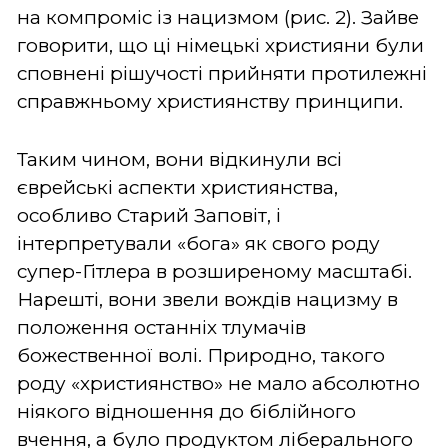
на компроміс із нацизмом (рис. 2). Зайве
говорити, що ці німецькі християни були
сповнені рішучості прийняти протилежні
справжньому християнству принципи.
Таким чином, вони відкинули всі
єврейські аспекти християнства,
особливо Старий Заповіт, і
інтерпретували «бога» як свого роду
супер-Гітлера в розширеному масштабі.
Нарешті, вони звели вождів нацизму в
положення останніх тлумачів
божественної волі. Природно, такого
роду «християнство» не мало абсолютно
ніякого відношення до біблійного
вчення, а було продуктом ліберального