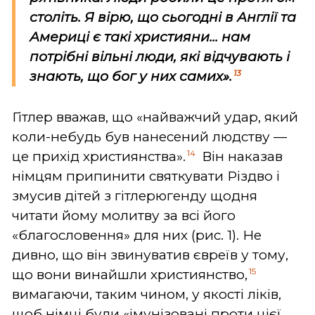
століть. Я вірю, що сьогодні в Англії та
Америці є такі християни... нам
потрібні вільні люди, які відчувають і
13
знають, що бог у них самих».
Гітлер вважав, що «найважчий удар, який
коли-небудь був нанесений людству —
14
це прихід християнства».
Він наказав
німцям припинити святкувати Різдво і
змусив дітей з гітлерюгенду щодня
читати йому молитву за всі його
«благословення» для них (рис. 1). Не
дивно, що він звинуватив євреїв у тому,
15
що вони винайшли християнство,
вимагаючи, таким чином, у якості ліків,
щоб німці були «імунізовані проти цієї