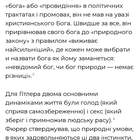
«бога» або «провидіння» в політичних
трактатах і промовах, він не мав на увазі
християнського Бога. Швидше за все, він
прирівнював свого бога до «природного
закону» з правилом «виживає
найсильніший», де кожен може вибрати
и назвати бога як йому заманеться:
«невідомий бог, чи бог природи — немає
5
різниці».
Для Гітлера двома основними
динаміками життя були голод (який
сприяв самозбереженню) і секс (який
6
зберіг і примножив людську расу).
Фюрер стверджував, що природні умови,
в яких задовольняються ці два інстинкти,