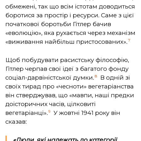
обмежені, так що всім істотам доводиться
боротися за простір і ресурси. Саме з цієї
початкової боротьби Гітлер бачив
«еволюцію», яка рухається через механізм
7
«виживання найбільш пристосованих».
Щоб побудувати расистську філософію,
Гітлер черпав свої ідеї з багатого фонду
8
соціал-дарвіністської думки.
В одній зі
своїх тирад про «чесноти» вегетаріанства
він стверджував, що «мавпи, наші предки
доісторичних часів, цілковиті
9
вегетаріанці».
У жовтні 1941 року він
сказав:
«Люди, які належать до категорії