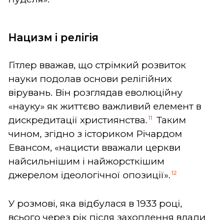
Нацизм і релігія
Гітлер вважав, що стрімкий розвиток
науки подолав основи релігійних
вірувань. Він розглядав еволюційну
«науку» як життєво важливий елемент в
11
дискредитації християнства.
Таким
чином, згідно з істориком Річардом
Евансом, «нацисти вважали церкви
найсильнішим і найжорсткішим
12
джерелом ідеологічної опозиції».
У розмові, яка відбулася в 1933 році,
всього через рік після захоплення влади