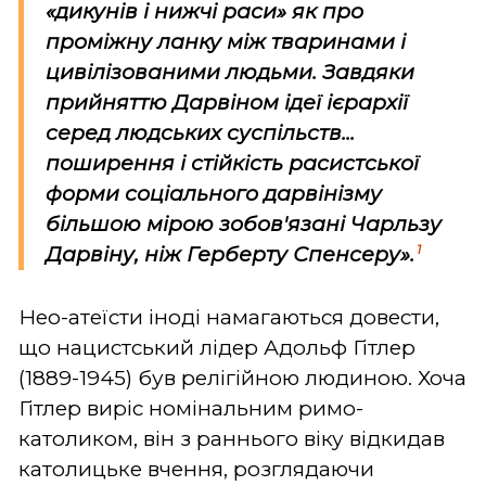
«дикунів і нижчі раси» як про
проміжну ланку між тваринами і
цивілізованими людьми. Завдяки
прийняттю Дарвіном ідеї ієрархії
серед людських суспільств...
поширення і стійкість расистської
форми соціального дарвінізму
більшою мірою зобов'язані Чарльзу
1
Дарвіну, ніж Герберту Спенсеру».
Нео-атеїсти іноді намагаються довести,
що нацистський лідер Адольф Гітлер
(1889-1945) був релігійною людиною. Хоча
Гітлер виріс номінальним римо-
католиком, він з раннього віку відкидав
католицьке вчення, розглядаючи