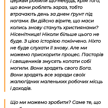
церкви робили що-небудь, крім того,
що вони роблять зараз, тобто
втрачають день за днем ґрунт під
ногами. Ви дійсно вірите, що маси
колись знову стануть християнами?
Нісенітниця! Ніколи більше цього не
буде. З цією історією покінчено. Ніхто
не буде слухати її знову. Але ми
можемо прискорити процес. Пасторів
і священиків змусять копати собі
могили. Вони зрадять свого Бога.
Вони зрадять все заради своїх
жалюгідних маленьких робочих місць
і доходів.
Що ми можемо зробити? Саме те, що