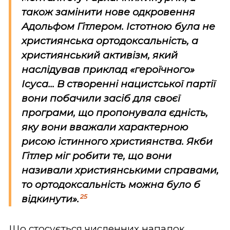
також замінити нове одкровення
Адольфом Гітлером. Істотною була не
християнська ортодоксальність, а
християнський активізм, який
наслідував приклад «героїчного»
Ісуса... В створенні нацистської партії
вони побачили засіб для своєї
програми, що пропонувала єдність,
яку вони вважали характерною
рисою істинного християнства. Якби
Гітлер міг робити те, що вони
називали християнськими справами,
то ортодоксальність можна було б
25
відкинути».
Що стосується численних нападок