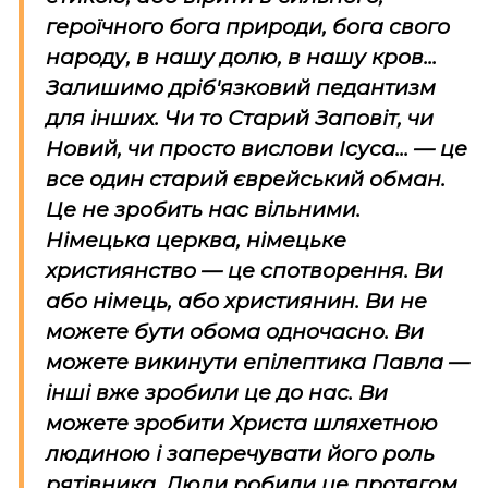
героїчного бога природи, бога свого
народу, в нашу долю, в нашу кров...
Залишимо дріб'язковий педантизм
для інших. Чи то Старий Заповіт, чи
Новий, чи просто вислови Ісуса... — це
все один старий єврейський обман.
Це не зробить нас вільними.
Німецька церква, німецьке
християнство — це спотворення. Ви
або німець, або християнин. Ви не
можете бути обома одночасно. Ви
можете викинути епілептика Павла —
інші вже зробили це до нас. Ви
можете зробити Христа шляхетною
людиною і заперечувати його роль
рятівника. Люди робили це протягом