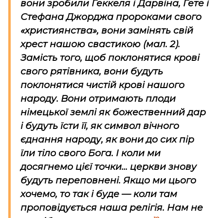
вони зробили Геккеля і Дарвіна, Гете і
Стефана Джорджа пророками свого
«християнства», вони замінять свій
хрест нашою свастикою (мал. 2).
Замість того, щоб поклонятися крові
свого рятівника, вони будуть
поклонятися чистій крові нашого
народу. Вони отримають плоди
німецької землі як божественний дар
і будуть їсти її, як символ вічного
єднання народу, як вони до сих пір
їли тіло свого Бога. І коли ми
досягнемо цієї точки... церкви знову
будуть переповнені. Якщо ми цього
хочемо, то так і буде — коли там
проповідується наша релігія. Нам не