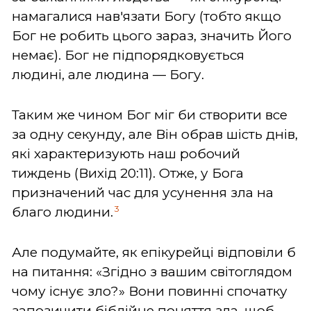
намагалися нав'язати Богу (тобто якщо
Бог не робить цього зараз, значить Його
немає). Бог не підпорядковується
людині, але людина — Богу.
Таким же чином Бог міг би створити все
за одну секунду, але Він обрав шість днів,
які характеризують наш робочий
тиждень (Вихід 20:11). Отже, у Бога
призначений час для усунення зла на
3
благо людини.
Але подумайте, як епікурейці відповіли б
на питання: «Згідно з вашим світоглядом
чому існує зло?» Вони повинні спочатку
запозичити біблійне поняття зла, щоб