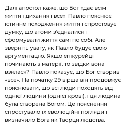
Далі апостол каже, що Бог «дає всім
життя і дихання і все». Павло пояснює
істинне походження життя і спростовує
думку, що атоми з'єдналися і
сформували життя самі по собі. Але
зверніть увагу, як Павло будує свою
аргументацію. Якщо епікурейці
починають з матерії, то звідки вона
взялася? Павло показує, що Бог створив
«все». На початку 29 вірша він продовжує
пояснювати, що всі люди походять від
однієї людини (однієї крові), і ця людина
була створена Богом. Це пояснення
спростувало їх еволюційні погляди і
визначило Бога як Творця людства.