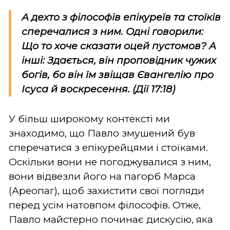
А дехто з філософів епікуреїв та стоїків
сперечалися з ним. Одні говорили:
Що то хоче сказати оцей пустомов? А
інші: Здається, він проповідник чужих
богів, бо він їм звіщав Євангелію про
Ісуса й воскресення. (Дії 17:18)
У більш широкому контексті ми
знаходимо, що Павло змушений був
сперечатися з епікурейцями і стоїками.
Оскільки вони не погоджувалися з ним,
вони відвезли його на пагорб Марса
(Ареопаг), щоб захистити свої погляди
перед усім натовпом філософів. Отже,
Павло майстерно починає дискусію, яка