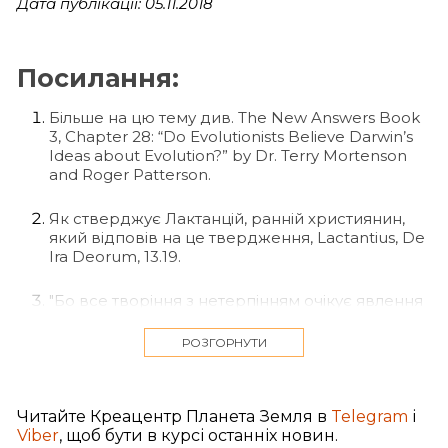
Дата публікації: 05.11.2018
Посилання:
Більше на цю тему див. The New Answers Book
3, Chapter 28: “Do Evolutionists Believe Darwin’s
Ideas about Evolution?” by Dr. Terry Mortenson
and Roger Patterson.
Як стверджує Лактанцій, ранній християнин,
який відповів на це твердження, Lactantius, De
Ira Deorum, 13.19.
"Бо все творіння з нетерпінням очікує явлення
синів Божих" (Римлян 8:19). Жнива вже йде.
РОЗГОРНУТИ
Грецька культура часто створювала
зображення своїх "богів", і епікурейців
розуміли, що ці ідоли зроблені з матеріалів,
Читайте Креацентр Планета Земля в
Telegram
і
тому вони виступали проти них. Таким чином,
Viber
, щоб бути в курсі останніх новин.
Павло віддаляє Бога від того, проти чого