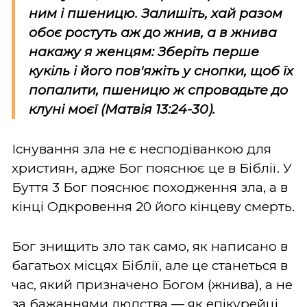
ним і пшеницю. Залишіть, хай разом
обоє ростуть аж до жнив, а в жнива
накажу я женцям: Зберіть перше
кукіль і його пов'яжіть у снопки, щоб їх
попалити, пшеницю ж спровадьте до
клуні моєї (Матвія 13:24-30).
Існування зла не є несподіванкою для
християн, адже Бог пояснює це в Біблії. У
Буття 3 Бог пояснює походження зла, а в
кінці Одкровення 20 його кінцеву смерть.
Бог знищить зло так само, як написано в
багатьох місцях Біблії, але це станеться в
час, який призначено Богом (жнива), а не
за бажаннями людства — як епікурейці