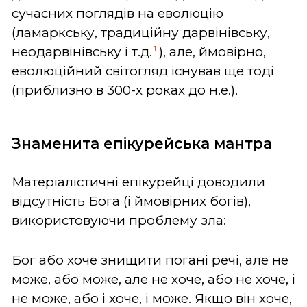
сучасних поглядів на еволюцію
(ламаркську, традиційну дарвінівську,
1
неодарвінівську і т.д.
), але, ймовірно,
еволюційний світогляд існував ще тоді
(приблизно в 300-х роках до н.е.).
Знаменита епікурейська мантра
Матеріалістичні епікурейці доводили
відсутність Бога (і ймовірних богів),
використовуючи проблему зла:
Бог або хоче знищити погані речі, але не
може, або може, але не хоче, або не хоче, і
не може, або і хоче, і може. Якщо він хоче,