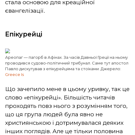
стала основою для креаційної
євангелізації.
Епікурейці
Ареопаг — пагорб в Афінах. За часів Давньої Греції на ньому
проводився судово-політичний трибунал. Саме тут апостол
Павло дискутував з епікурейцяма та стоїками. Джерело:
Greece Is
Що зачепило мене в цьому уривку, так це
слово «епікурейці». Більшість читачів
проходять повз нього з розумінням того,
що ця група людей була явно не
християнською і дотримувалася деяких
інших поглядів. Але це тільки половина