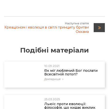
звикли виступати епікурейців.
Наступна стаття
Креаціонізм і еволюція в світлі принципу бритви
Оккама
Подібні матеріали
10.09.2021
Як міг люблячий Бог послати
Всесвітній потоп?
Докладніше
25.03.2025
Льюїс проти еволюції:
філософія, що кидає виклик