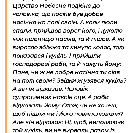
Царство Небесне подібне до
чоловіка, що посіяв був добре
насіння на полі своїм. А коли люди
спали, прийшов ворог його, і куколю
між пшеницю насіяв, та й пішов. А як
виросло збіжжя та кинуло колос, тоді
показався і кукіль. І прийшли
господареві раби, та й кажуть йому:
Пане, чи ж не добре насіння ти сіяв
на полі своїм? Звідки ж узявся кукіль?
А він їм відказав: Чоловік
супротивник накоїв оце. А раби
відказали йому: Отож, чи не хочеш,
щоб пішли ми і його повиполювали?
Але він відказав: Ні, щоб, виполюючи
той кукіль, ви не вирвали разом із