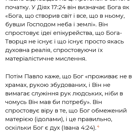
початку. У Діях 17:24 він визначає Бога як
«Бога, що створив світ і все, що в ньому,
бувши Господом неба і землі». Він
спростовує ідеї епікурейства, що Бога-
Творця не існує і що існує просто якась
духовна реалія, спростовуючи їх
матеріалістичне мислення.
Потім Павло каже, що Бог «проживає не в
храмах, рукою збудованих, і Він не
вимагає служіння рук людських, ніби в
чомусь Він мав би потребу». Він
спростовує віру в те, що Бог обмежений
матерією (ідолами), і це правильно,
4
оскільки Бог є дух (Івана 4:24).