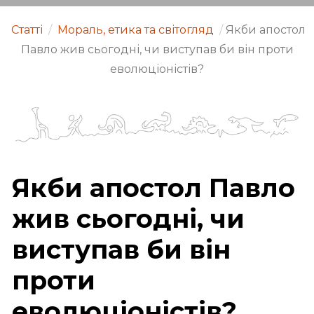
Статті
/
Мораль, етика та світогляд
/
Якби апостол
Павло жив сьогодні, чи виступав би він проти
еволюціоністів?
Якби апостол Павло
жив сьогодні, чи
виступав би він
проти
еволюціоністів?