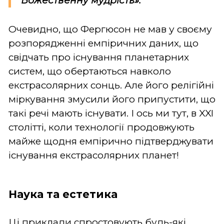
Божественну мудрість».
Очевидно, що Фергюсон не мав у своєму
розпорядженні емпіричних даних, що
свідчать про існування планетарних
систем, що обертаються навколо
екстрасолярних сонць. Але його релігійні
міркування змусили його припустити, що
такі речі мають існувати. І ось ми тут, в XXI
столітті, коли технології продовжують
майже щодня емпірично підтверджувати
існування екстрасолярних планет!
Наука та естетика
Ці приклади спростовують будь-які