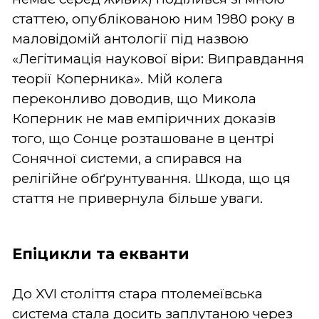
статтею, опублікованою ним 1980 року в
маловідомій антології під назвою
«Легітимація наукової віри: Виправдання
теорії Коперника». Мій колега
переконливо доводив, що Микола
Коперник не мав емпіричних доказів
того, що Сонце розташоване в центрі
Сонячної системи, а спирався на
релігійне обґрунтування. Шкода, що ця
стаття не привернула більше уваги.
Епіцикли та екванти
До XVI століття стара птолемеївська
система стала досить заплутаною через