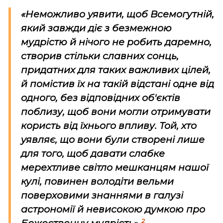
«Неможливо уявити, щоб Всемогутній,
який завжди діє з безмежною
мудрістю й нічого не робить даремно,
створив стільки славних сонць,
придатних для таких важливих цілей,
й помістив їх на такій відстані одне від
одного, без відповідних об'єктів
поблизу, щоб вони могли отримувати
користь від їхнього впливу. Той, хто
уявляє, що вони були створені лише
для того, щоб давати слабке
мерехтливе світло мешканцям нашої
кулі, повинен володіти вельми
поверховими знаннями в галузі
астрономії й невисокою думкою про
2