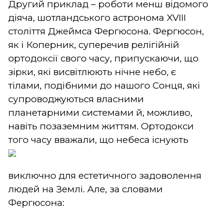
Другий приклад – роботи менш відомого
діяча, шотландського астронома XVIII
століття Джеймса Фергюсона. Фергюсон,
як і Коперник, суперечив релігійній
ортодоксії свого часу, припускаючи, що
зірки, які висвітлюють нічне небо, є
тілами, подібними до нашого Сонця, які
супроводжуються власними
планетарними системами й, можливо,
навіть позаземним життям. Ортодокси
того часу вважали, що небеса існують
виключно для естетичного задоволення
людей на Землі. Але, за словами
Фергюсона: