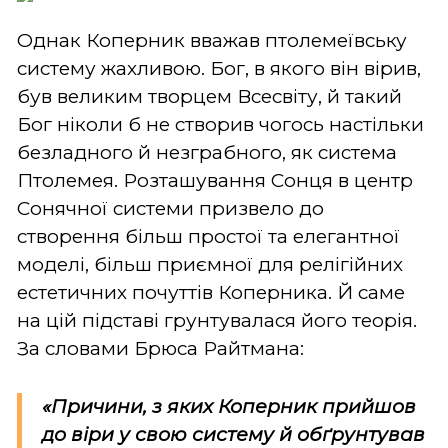
Однак Коперник вважав птолемеївську
систему жахливою. Бог, в якого він вірив,
був великим творцем Всесвіту, й такий
Бог ніколи б не створив чогось настільки
безладного й незграбного, як система
Птолемея. Розташування Сонця в центр
Сонячної системи призвело до
створення більш простої та елегантної
моделі, більш приємної для релігійних
естетичних почуттів Коперника. Й саме
на цій підставі грунтувалася його теорія.
За словами Брюса Райтмана:
«Причини, з яких Коперник прийшов
до віри у свою систему й обґрунтував