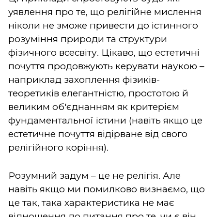
уявлення про те, що релігійне мислення
ніколи не зможе привести до істинного
розуміння природи та структури
фізичного всесвіту. Цікаво, що естетичні
почуття продовжують керувати наукою –
наприклад захоплення фізиків-
теоретиків елегантністю, простотою й
великим об'єднанням як критерієм
фундаментальної істини (навіть якщо це
естетичне почуття відірване від свого
релігійного коріння).
Розумний задум – це не релігія. Але
навіть якщо ми помилково визнаємо, що
це так, така характеристика не має
відношення до питання про те, чи є він