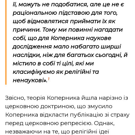
її, можуть не подобатися, але це не є
раціональною підставою для того,
щоб відмовлятися приймати їх як
причини. Тому ми повинні нагадати
собі, що для Коперника наукове
дослідження мало набагато ширші
наслідки, ніж для багатьох сьогодні, й
містило в собі ті цілі, які ми
класифікуємо як релігійні та
1
ненаукові».
Звісно, теорія Коперника йшла нарізно із
церковною доктриною, що змусило
Коперника відкласти публікацію зі страху
перед церковною репресією. Однак,
незважаючи на те, що релігійні ідеї