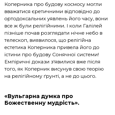
Коперника про будову космосу могли
вважатися єретичними відповідно до
ортодоксальних уявлень його часу, вони
все ж були релігійними. І коли Галілей
пізніше почав розглядати нічне небо в
телескоп, виявилося, що релігійна
естетика Коперника привела його до
істини про будову Сонячної системи!
Емпіричні докази з'явилися вже після
того, як Коперник висунув свою теорію
на релігійному ґрунті, а не до цього.
«Вульгарна думка про
Божественну мудрість».