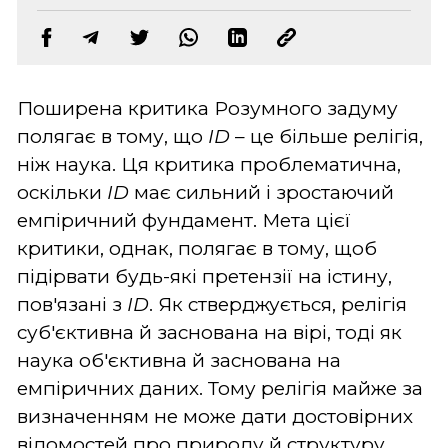
Поширена критика Розумного задуму
полягає в тому, що
ID
– це більше релігія,
ніж наука. Ця критика проблематична,
оскільки
ID
має сильний і зростаючий
емпіричний фундамент. Мета цієї
критики, однак, полягає в тому, щоб
підірвати будь-які претензії на істину,
пов'язані з
ID
. Як стверджується, релігія
суб'єктивна й заснована на вірі, тоді як
наука об'єктивна й заснована на
емпіричних даних. Тому релігія майже за
визначенням не може дати достовірних
відомостей про природу й структуру