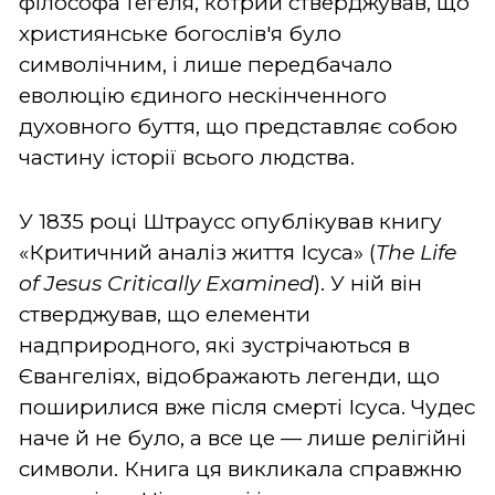
філософа Гегеля, котрий стверджував, що
християнське богослів'я було
символічним, і лише передбачало
еволюцію єдиного нескінченного
духовного буття, що представляє собою
частину історії всього людства.
У 1835 році Штраусс опублікував книгу
«Критичний аналіз життя Ісуса» (
The Life
of Jesus Critically Examined
). У ній він
стверджував, що елементи
надприродного, які зустрічаються в
Євангеліях, відображають легенди, що
поширилися вже після смерті Ісуса. Чудес
наче й не було, а все це — лише релігійні
символи. Книга ця викликала справжню