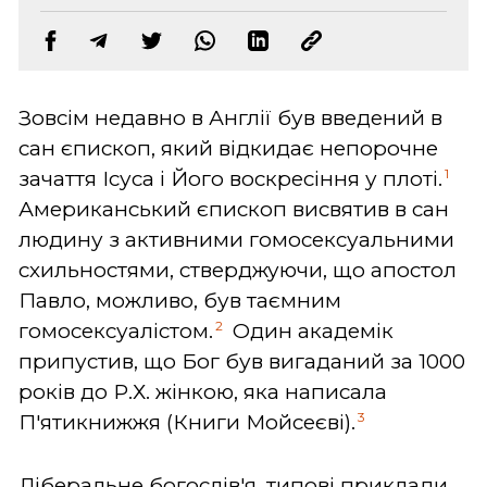
Зовсім недавно в Англії був введений в
сан єпископ, який відкидає непорочне
1
зачаття Ісуса і Його воскресіння у плоті.
Американський єпископ висвятив в сан
людину з активними гомосексуальними
схильностями, стверджуючи, що апостол
Павло, можливо, був таємним
2
гомосексуалістом.
Один академік
припустив, що Бог був вигаданий за 1000
років до Р.Х. жінкою, яка написала
3
П'ятикнижжя (Книги Мойсеєві).
Лі­бе­раль­не бо­го­слів'я, типові приклади