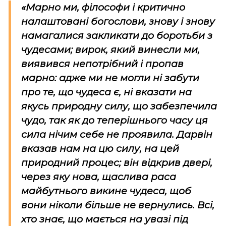
«Марно ми, філософи і критично
налаштовані богослови, знову і знову
намагалися закликати до боротьби з
чудесами; вирок, який винесли ми,
виявився непотрібний і пропав
марно: адже ми не могли ні забути
про те, що чудеса є, ні вказати на
якусь природну силу, що забезпечила
чудо, так як до теперішнього часу ця
сила нічим себе не проявила. Дарвін
вказав нам на цю силу, на цей
природний процес; він відкрив двері,
через яку нова, щаслива раса
майбутнього викине чудеса, щоб
вони ніколи більше не вернулись. Всі,
хто знає, що мається на увазі під