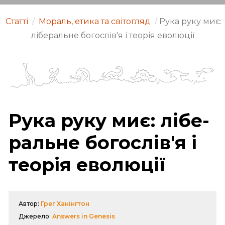
Статті
/
Мораль, етика та світогляд
/
Рука руку миє:
лі­бе­раль­не бо­го­слів'я і те­о­рія ево­лю­ції
Рука руку миє: лі­бе­
раль­не бо­го­слів'я і
те­о­рія ево­лю­ції
Автор:
Грег Ханінгтон
Джерело:
Answers in Genesis