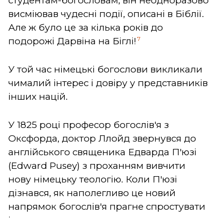
студентам-богословам, він неодноразово
висміював чудесні події, описані в Біблії.
Але ж було це за кілька років до
7
подорожі Дарвіна на Біглі!
У той час німецькі богослови викликали
чималий інтерес і довіру у представників
інших націй.
У 1825 році професор богослів'я з
Оксфорда, доктор Ллойд звернувся до
англійського священика Едварда П'юзі
(Edward Pusey) з проханням вивчити
нову німецьку теологію. Коли П'юзі
дізнався, як наполегливо це новий
напрямок богослів'я прагне спростувати