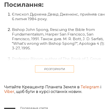
Посилання:
Єпископ Дурхема Девід Дженкінс, прийняв сан
6 липня 1984 року.
Bishop John Spong, Rescuing the Bible from
Fundamentalism, Harper San Francisco, San
Francisco, 1991. Також див. M. R. Bott, J. D. Sarfati,
"What's wrong with Bishop Spong?", Apologia 4 (1):
3-27, 1995.
Professor Bloom, author of The Book of J, Grove
Weidenfeld, New York, 1990, reported in The Sun-
Herald (Sydney), November 25, 1990, p. 34.
РОЗГОРНУТИ
Francis A. Schaeffer, The Great Evangelical
Disaster, Kingsway, Eastbourne, 1985, p. 14.
Читайте Креацентр Планета Земля в
Telegram
і
Viber
, щоб бути в курсі останніх новин.
Harold Lindsell, The Battle for the Bible,
Zondervan, Grand Rapids, Michigan, USA, 1976.
Попередня стаття