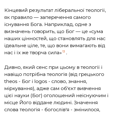
Кінцевий результат ліберальної теології,
як правило — заперечення самого
існування Бога. Наприклад, одне з
визначень говорить, що Бог — це «сума
наших цінностей, що становлять для нас
ідеальне ціле, те, що вони вимагають від
13
нас і їх же творча сила»
.
Дивно, який сенс при цьому в теології і
навіщо потрібна теологія (від грецького
theos - Бог і logos - слово, знання,
міркування), адже сам об'єкт вивчення
цієї науки (Бог) оголошений неіснуючим і
місце Його віддане людині. Значення
слова теологія - богослів'я - змінилося,