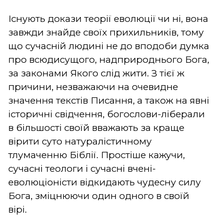
Існують докази теорії еволюції чи ні, вона
завжди знайде своїх прихильників, тому
що сучасній людині не до вподоби думка
про всюдисущого, надприроднього Бога,
за законами Якого слід жити. З тієї ж
причини, незважаючи на очевидне
значення текстів Писання, а також на явні
історичні свідчення, богослови-ліберали
в більшості своїй вважають за краще
вірити суто натуралістичному
тлумаченню Біблії. Простіше кажучи,
сучасні теологи і сучасні вчені-
еволюціоністи відкидають чудесну силу
Бога, зміцнюючи один одного в своїй
вірі.