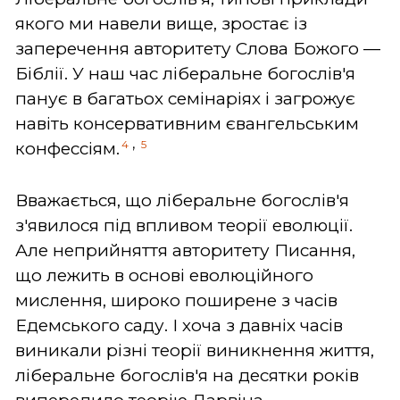
якого ми навели вище, зростає із
заперечення авторитету Слова Божого —
Біблії. У наш час ліберальне богослів'я
панує в багатьох семінаріях і загрожує
навіть консервативним євангельським
,
4
5
конфессіям.
Вважається, що ліберальне богослів'я
з'явилося під впливом теорії еволюції.
Але неприйняття авторитету Писання,
що лежить в основі еволюційного
мислення, широко поширене з часів
Едемського саду. І хоча з давніх часів
виникали різні теорії виникнення життя,
ліберальне богослів'я на десятки років