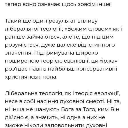
тепер воно означає щось зовсім інше!
Такий ще один результат впливу
ліберальної теології; «Божим словом» як і
раніше займаються, але те, що під цим
розуміється, дуже далеке від істинного
значення. Підтримувана широко
поширеною теорією еволюції, ця «іржа»
роз'їдає навіть найбільш консервативні
християнські кола.
Ліберальна теологія, як і теорія еволюції,
несе в собі насіння духовної смерті. Ні та,
ні інша не шанують Бога за Того, ким Він
дійсно є, а значить, ні одна з них не
зможе ніколи задовольнити духовні