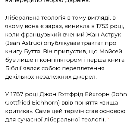
випередило теорію Дарвіна.
Ліберальна теологія в тому вигляді, в
якому вона є зараз, виникла в 1753 році,
коли французький вчений Жан Аструк
(Jean Astruc) опублікував трактат про
книгу Буття. Він припустив, що Мойсей
був лише її компілятором і перша книга
Біблії являє собою переплетення
декількох незалежних джерел.
У 1787 році Джон Готтфрід Ейхгорн (John
Gottfried Eichhorn) ввів поняття «вища
критика». Саме цей термін став основою
6
для сучасної ліберальної теології.