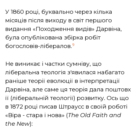
У 1860 році, буквально через кілька
місяців після виходу в світ першого
видання «Походження видів» Дарвіна,
була опублікована збірка робіт
9
богословів-лібералов.
Не виникає і частки сумніву, що
ліберальна теологія з'явилася набагато
раніше теорії еволюції в інтерпретації
Дарвіна, але саме ця теорія дала поштовх
її (ліберальній теології) розвитку. Ось що
в 1872 році писав Штраусс в своїй роботі
«Віра - стара і нова» (
The Old Faith and
the New
):