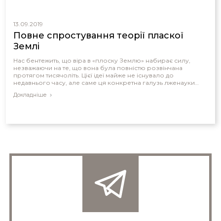
13.09.2019
Повне спростування теорії пласкої
Землі
Нас бентежить, що віра в «плоску Землю» набирає силу,
незважаючи на те, що вона була повністю розвінчана
протягом тисячоліть. Цієї ідеї майже не існувало до
недавнього часу, але саме ця конкретна галузь лженауки
набирає обертів.
Докладніше