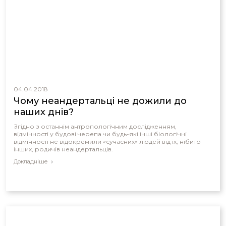
04.04.2018
Чому неандертальці не дожили до
наших днів?
Згідно з останнім антропологічним дослідженням,
відмінності у будові черепа чи будь-які інші біологічні
відмінності не відокремили «сучасних» людей від їх, нібито
інших, родичів неандертальців.
Докладніше