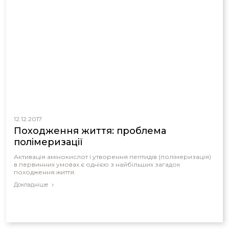
12.12.2017
Походження життя: проблема
полімеризації
Активація амінокислот і утворення пептидів (полімеризація)
в первинних умовах є однією з найбільших загадок
походження життя.
Докладніше