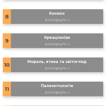
Космос
8
розгорнути
Креаціонізм
9
розгорнути
Мораль, етика та світогляд
10
розгорнути
Палеонтологія
11
розгорнути