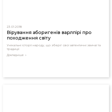
23.01.2018
Вірування аборигенів варлпірі про
походження світу
Унікальні історії народу, що зберіг свої автентичні звичаї та
традиції
Докладніше