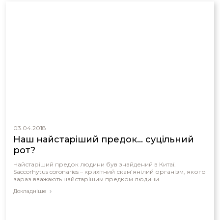
03.04.2018
Наш найстаріший предок... суцільний
рот?
Найстаріший предок людини був знайдений в Китаї.
Saccorhytus coronaries – крихітний скам’янілий організм, якого
зараз вважають найстарішим предком людини.
Докладніше