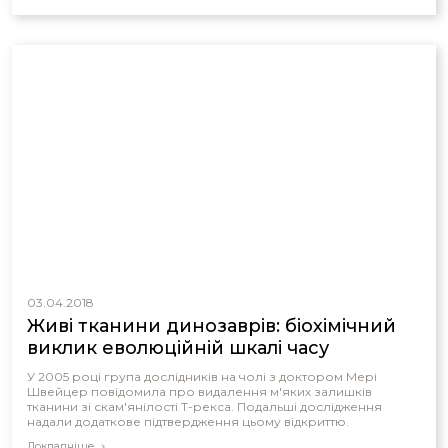
03.04.2018
Живі тканини динозаврів: біохімічний
виклик еволюційній шкалі часу
У 2005 році група дослідників на чолі з доктором Мері
Швейцер повідомила про видалення м'яких залишків
тканини зі скам'янілості Т-рекса. Подальші дослідження
надали додаткове підтвердження цьому відкриттю.
Докладніше