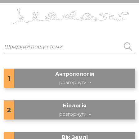
Антропологія
1
розгорнути
Біологія
2
розгорнути
Вік Землі