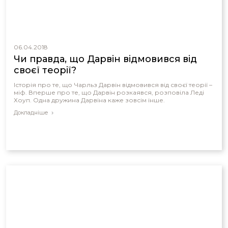
06.04.2018
Чи правда, що Дарвін відмовився від
своєї теорії?
Історія про те, що Чарльз Дарвін відмовився від своєї теорії –
міф. Вперше про те, що Дарвін розкаявся, розповіла Леді
Хоуп. Одна дружина Дарвіна каже зовсім інше.
Докладніше