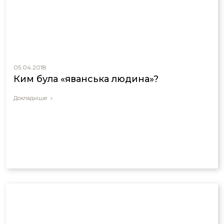
05.04.2018
Ким була «яванська людина»?
Докладніше