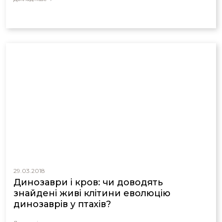
29.03.2018
Динозаври і кров: чи доводять
знайдені живі клітини еволюцію
динозаврів у птахів?