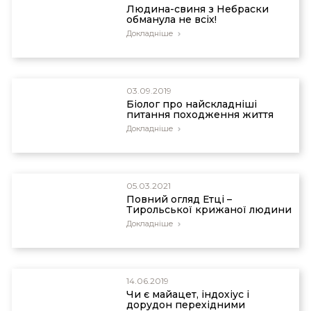
Людина-свиня з Небраски
обманула не всіх!
Докладніше
03.09.2019
Біолог про найскладніші
питання походження життя
Докладніше
05.03.2021
Повний огляд Етці –
Тирольської крижаної людини
Докладніше
14.06.2019
Чи є майацет, індохіус і
дорудон перехідними