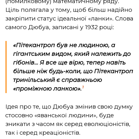
(помилковому) математичному ряду.
Ціль полягала у тому, щоб більш надійно
закріпити статус ідеальної «ланки». Слова
самого Дюбуа, записані у 1932 році:
«Пітекантроп був не людиною, а
гігантським видом, який належить до
гібонів… Я все ще вірю, тепер навіть
більше ніж будь-коли, що Пітекантроп
тринільський є справжньою
1
«проміжною ланкою».
Ідея про те, що Дюбуа змінив свою думку
стосовно «яванської людини», буде
зникати з часом як серед еволюціоністів,
так і серед креаціоністів.