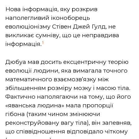
Нова інформація, яку розкрив
наполегливий іконоборець
еволюціонізму Стівен Джей Гулд, не
викликає сумніву, що це неправдива
1
інформація.
Дюбуа мав досить ексцентричну теорію
еволюції людини, яка вимагала точного
математичного взаємозв’язку між
збільшенням розміру мозку і масою тіла.
Фактично наполягаючи на тому, що його
«яванська людина» мала пропорції
гібона (таким чином змінюючи
реконструйовану вагу тіла), він запевняв,
що співвідношення відповідало чіткому