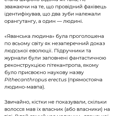
зважаючи на те, що провідний фахівець
ідентифікував, що два зуби належали
орангутангу, а один — людині.
«Яванська людина» була проголошена
по всьому світу як незаперечний доказ
людської еволюції. Підручники та
журнали були заповнені фантастичною
реконструкцією пітекантропа, якому
було присвоєно наукову назву
Pithecanthropus erectus
(прямостояча
людино-мавпа).
Звичайно, кістки не показували, скільки
волосся мав їх власник (або власники) на