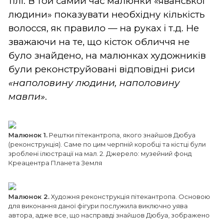
тілі. В той самий час малюнки «яванської
людини» показувати необхідну кількість
волосся, як правило — на руках і т.д. Не
зважаючи на те, що кісток обличчя не
було знайдено, на малюнках художників
були реконструйовані відповідні риси
«наполовину людини, наполовину
мавпи»
.
Малюнок 1.
Рештки пітекантропа, якого знайшов Дюбуа
(реконструкція). Саме по цим черпній коробці та кістці були
зроблені ілюстрації на мал. 2. Джерело: музейний фонд
Креацентра Планета Земля
Малюнок 2.
Художня реконструкція пітекантропа. Основою
для виконання даної фігури послужила виключно уява
автора, адже все, що насправді знайшов Дюбуа, зображено