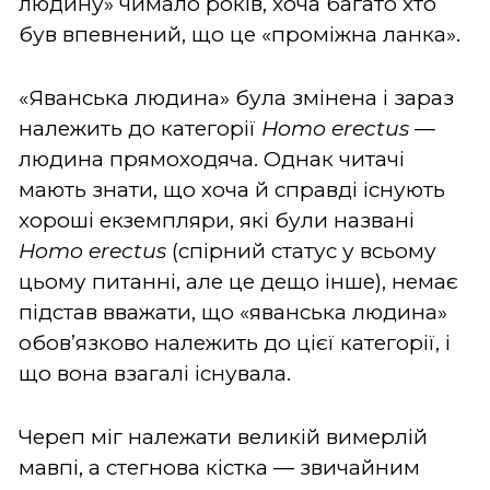
людину» чимало років, хоча багато хто
був впевнений, що це «проміжна ланка».
«Яванська людина» була змінена і зараз
належить до категорії
Homo erectus
—
людина прямоходяча. Однак читачі
мають знати, що хоча й справді існують
хороші екземпляри, які були названі
Homo erectus
(спірний статус у всьому
цьому питанні, але це дещо інше), немає
підстав вважати, що «яванська людина»
обов’язково належить до цієї категорії, і
що вона взагалі існувала.
Череп міг належати великій вимерлій
мавпі, а стегнова кістка — звичайним