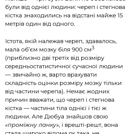
були від однієї людини: череп і стегнова
кістка знаходились на відстані майже 15
метрів один від одного.
Істота, якій належав череп, здавалось,
3
мала об’єм мозку біля 900 см
(приблизно дві третіх від розміру
середньостатистичної сучасної людини
— звичайно ж, варто врахувати
складність оцінки розміру мозку тільки
від частини черепа). Немає жодних
причин вважати, що череп і стегнова
кістка — частини тіла однієї і тієї ж
людини. Але Дюбуа знайшов свою
«проміжну ланку»
, і врешті-решт, вона
стала широко відома як така, не