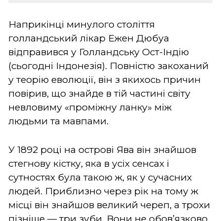
Наприкінці минулого століття
голландський лікар Ежен Дюбуа
відправився у Голландську Ост-Індію
(сьогодні Індонезія). Повністю закоханий
у теорію еволюції, він з якихось причин
повірив, що знайде в тій частині світу
невловиму «проміжну ланку» між
людьми та мавпами.
У 1892 році на острові Ява він знайшов
стегнову кістку, яка в усіх сенсах і
сутностях була такою ж, як у сучасних
людей. Приблизно через рік на тому ж
місці він знайшов великий череп, а трохи
пізніше — три зуби. Вони не обов’язково