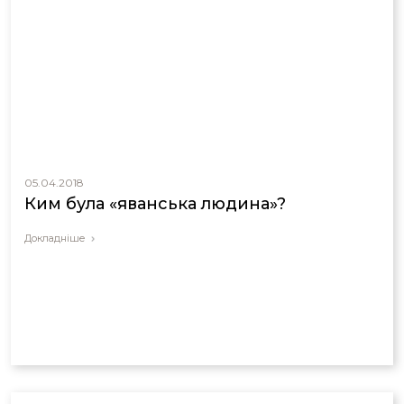
05.04.2018
Ким була «яванська людина»?
Докладніше