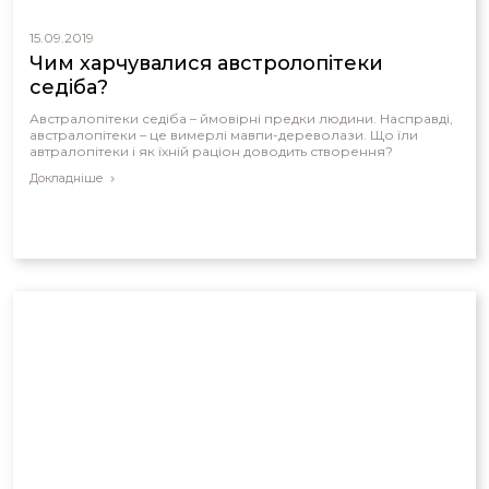
15.09.2019
Чим харчувалися австролопітеки
седіба?
Австралопітеки седіба – ймовірні предки людини. Насправді,
австралопітеки – це вимерлі мавпи-дереволази. Що їли
автралопітеки і як їхній раціон доводить створення?
Докладніше