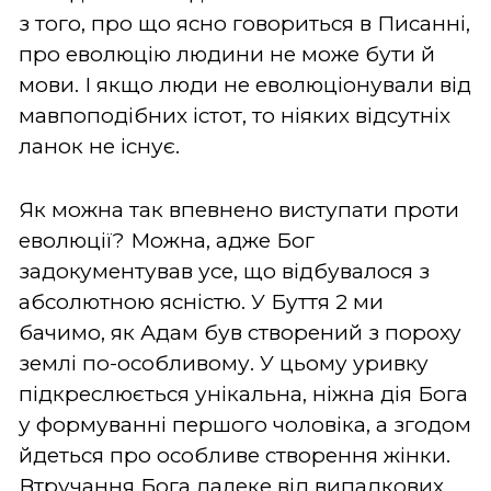
з того, про що ясно говориться в Писанні,
про еволюцію людини не може бути й
мови. І якщо люди не еволюціонували від
мавпоподібних істот, то ніяких відсутніх
ланок не існує.
Як можна так впевнено виступати проти
еволюції? Можна, адже Бог
задокументував усе, що відбувалося з
абсолютною ясністю. У Буття 2 ми
бачимо, як Адам був створений з пороху
землі по-особливому. У цьому уривку
підкреслюється унікальна, ніжна дія Бога
у формуванні першого чоловіка, а згодом
йдеться про особливе створення жінки.
Втручання Бога далеке від випадкових