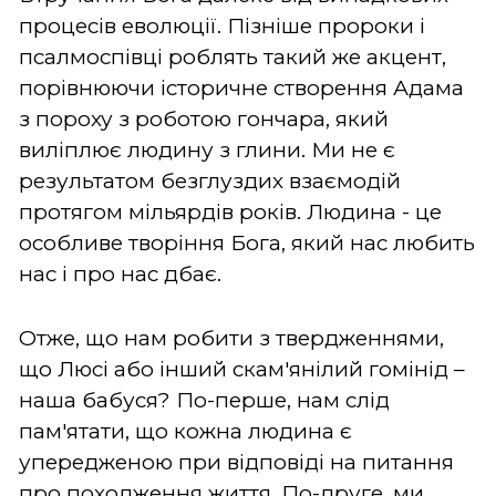
процесів еволюції. Пізніше пророки і
псалмоспівці роблять такий же акцент,
порівнюючи історичне створення Адама
з пороху з роботою гончара, який
виліплює людину з глини. Ми не є
результатом безглуздих взаємодій
протягом мільярдів років. Людина - це
особливе творіння Бога, який нас любить
нас і про нас дбає.
Отже, що нам робити з твердженнями,
що Люсі або інший скам'янілий гомінід –
наша бабуся? По-перше, нам слід
пам'ятати, що кожна людина є
упередженою при відповіді на питання
про походження життя. По-друге, ми