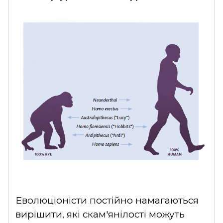
Еволюціоністи постійно намагаються
вирішити, які скам'янілості можуть