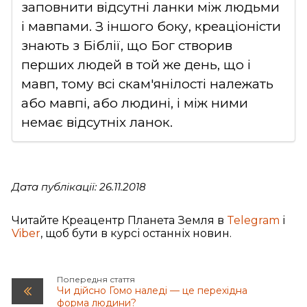
заповнити відсутні ланки між людьми
і мавпами. З іншого боку, креаціоністи
знають з Біблії, що Бог створив
перших людей в той же день, що і
мавп, тому всі скам'янілості належать
або мавпі, або людині, і між ними
немає відсутніх ланок.
Дата публікації: 26.11.2018
Читайте Креацентр Планета Земля в
Telegram
і
Viber
, щоб бути в курсі останніх новин.
Попередня стаття
Чи дійсно Гомо наледі — це перехідна
форма людини?