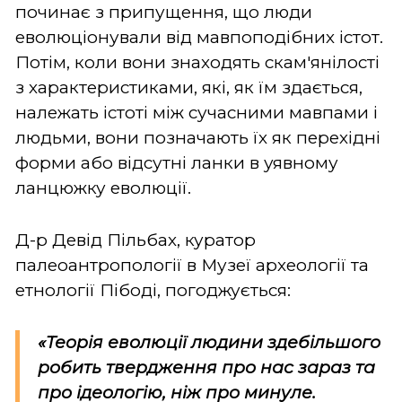
починає з припущення, що люди
еволюціонували від мавпоподібних істот.
Потім, коли вони знаходять скам'янілості
з характеристиками, які, як їм здається,
належать істоті між сучасними мавпами і
людьми, вони позначають їх як перехідні
форми або відсутні ланки в уявному
ланцюжку еволюції.
Д-р Девід Пільбах, куратор
палеоантропології в Музеї археології та
етнології Пібоді, погоджується:
«Теорія еволюції людини здебільшого
робить твердження про нас зараз та
про ідеологію, ніж про минуле.