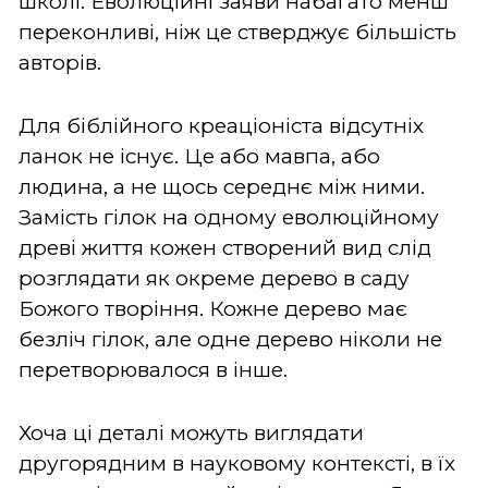
школі. Еволюційні заяви набагато менш
переконливі, ніж це стверджує більшість
авторів.
Для біблійного креаціоніста відсутніх
ланок не існує. Це або мавпа, або
людина, а не щось середнє між ними.
Замість гілок на одному еволюційному
древі життя кожен створений вид слід
розглядати як окреме дерево в саду
Божого творіння. Кожне дерево має
безліч гілок, але одне дерево ніколи не
перетворювалося в інше.
Хоча ці деталі можуть виглядати
другорядним в науковому контексті, в їх