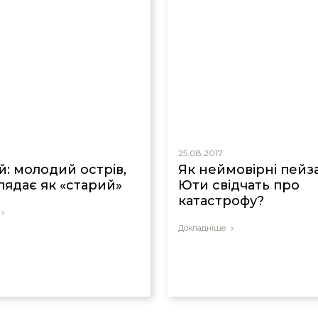
25.08.2017
й: молодий острів,
Як неймовірні пейз
лядає як «старий»
Юти свідчать про
катастрофу?
Докладніше