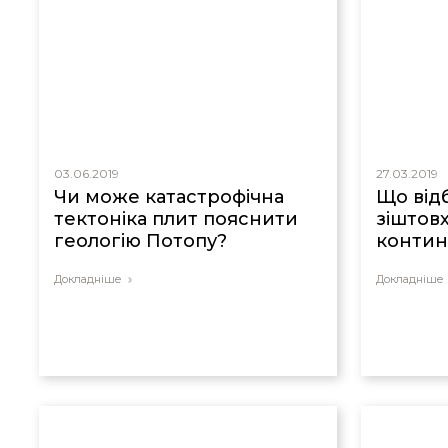
03.06.2019
27.03.2019
Чи може катастрофічна
Що від
тектоніка плит пояснити
зіштов
геологію Потопу?
контин
Докладніше
Докладніше