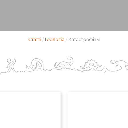
Статті
/
Геологія
/
Катастрофізм