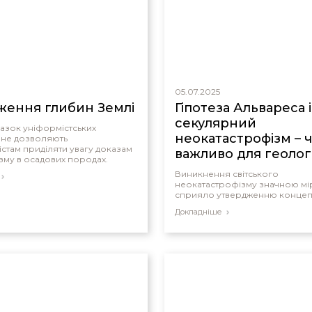
05.07.2025
ження глибин Землі
Гіпотеза Альвареса i
секулярний
азок уніформістських
неокатастрофізм – 
 не дозволяють
стам приділяти увагу доказам
важливо для геологі
зму в осадових породах.
Потопу?
Виникнення світського
неокатастрофізму значною м
сприяло утвердженню концепц
Докладніше