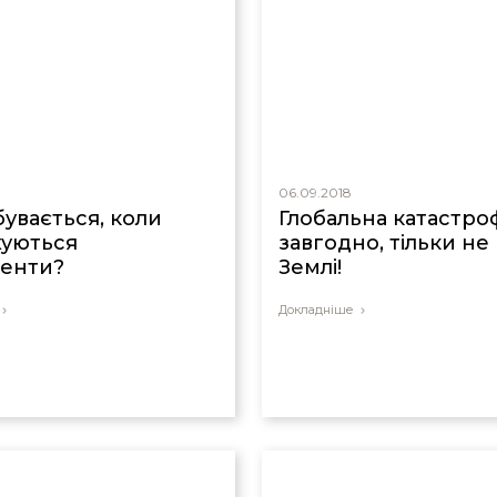
06.09.2018
бувається, коли
Глобальна катастроф
хуються
завгодно, тільки не
енти?
Землі!
Докладніше