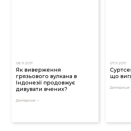
08.11.2017
07.11.2017
Як виверження
Суртсе
грязьового вулкана в
що виг
Індонезії продовжує
Докладніше
дивувати вчених?
Докладніше