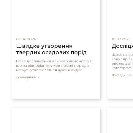
07.06.2026
10.07.2025
Швидке утворення
Дослід
твердих осадових порід
Щось на зр
«окулярів»
Нове дослідження яскраво демонструє,
еволюціоні
що за відповідних умов гірські породи
катастрофі
можуть утворюватися дуже швидко.
Докладніше
Докладніше