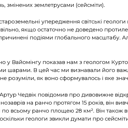
ь, змінених землетрусами (сейсміти).
ї староземельні упередження світські геолог
ільно, якщо остаточно не доведено протилеж
причинені подіями глобального масштабу. Ал
нчо у Вайомінгу показав нам з геологом Кур
ми шарами. В цей час ми визнавали його ва
не розуміли, як воно сформувалось і яке зна
г Артур Чедвік повідомив про дивовижне відк
инозаврів на ранчо протягом 15 років, він ви
 по всьому ранчо площею 28 км². Він також в
 оскільки геологи звикли думати про сейсміти