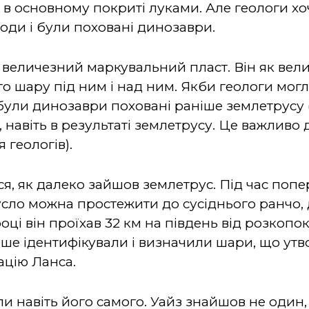
 в основному покриті луками. Але геологи хо
оди і були поховані динозаври.
и величезний маркувальний пласт. Він як вел
го шару під ним і над ним. Якби геологи мог
 були динозаври поховані раніше землетрусу (
 навіть в результаті землетрусу. Це важливо д
 геологів).
я, як далеко зайшов землетрус. Під час попе
усло можна простежити до сусіднього ранчо, 
році він проїхав 32 км на південь від розкопо
ерше ідентифікували і визначили шари, що ут
ацію Ланса.
и навіть його самого. Уайз знайшов не один,