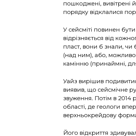
пошкоджені, вивітрені й
порядку відклалися пор
У сейсміті повинен бут
відрізняється від кожно
пласт, вони б знали, чи
(над ним), або, можливо,
камінню (принаймні, для
Уайз вирішив подивитис
виявив, що сейсмічне р
звуження. Потім в 2014 
області, де геологи вп
верхньокрейдову форм
Його відкриття здивувал