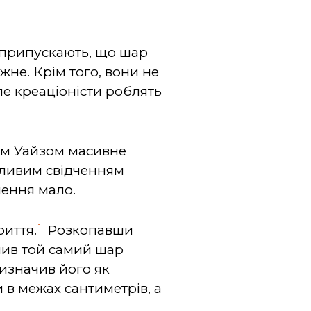
и припускають, що шар
не. Крім того, вони не
е креаціоністи роблять
том Уайзом масивне
жливим свідченням
чення мало.
1
риття.
Розкопавши
вчив той самий шар
изначив його як
 в межах сантиметрів, а