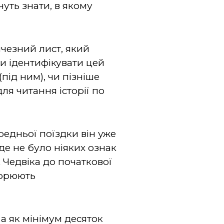
чуть знати, в якому
ичезний лист, який
ли ідентифікувати цей
під ним), чи пізніше
ля читання історії по
редньої поїздки він уже
де не було ніяких ознак
к Чедвіка до початкової
ворюють
 а як мінімум десяток