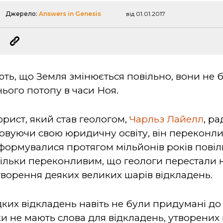
Джерело:
Answers in Genesis
від 01.01.2017
ть, що Земля змінюється повільно, вони не б
ього потопу в часи Ноя.
 юрист, який став геологом,
Чарльз Лайелл
, р
товуючи свою юридичну освіту, він переконл
і формувалися протягом мільйонів років пов
тільки переконливим, що геологи перестали н
ворення деяких великих шарів відкладень.
их відкладень навіть не були придумані до о
ки не мають слова для відкладень, утворених