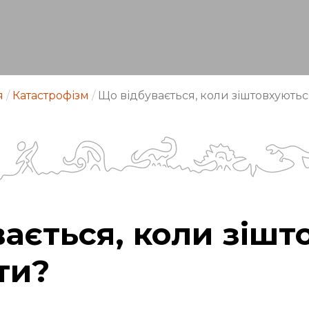
я
/
Катастрофізм
/
Що відбувається, коли зіштовхують
ається, коли зішт
ти?