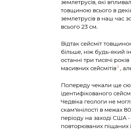
землетрусів, які вплива
товщиною всього в декі
землетрусів в наш час 
всього 23 см.
Відтак сейсміт товщиною
більше, ніж будь-який і
останні три тисячі рокі
2
масивних сейсмітів
, а
Попереду чекали ще сюр
ідентифікованого сейсмі
Чедвіка геологи не могл
скам'янілості в межах 
періоду на заході США 
повторюваних піщаних і