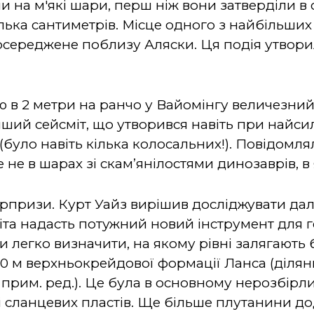
ли на м'які шари, перш ніж вони затверділи в 
лька сантиметрів. Місце одного з найбільши
зосереджене поблизу Аляски. Ця подія утвор
 в 2 метри на ранчо у Вайомінгу величезний 
нший сейсміт, що утворився навіть при найси
в (було навіть кілька колосальних!). Повідомл
ле не в шарах зі скам’янілостями динозаврів, 
призи. Курт Уайз вирішив досліджувати далі
та надасть потужний новий інструмент для ге
и легко визначити, на якому рівні залягають 
800 м верхньокрейдової формації Ланса (діля
- прим. ред.). Це була в основному нерозбір
 сланцевих пластів. Ще більше плутанини дод