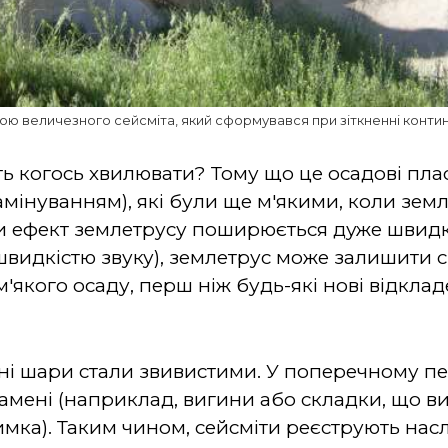
ною величезного сейсміта, який сформувався при зіткненні контин
ть когось хвилювати?
Тому що це осадові пла
мінуванням), які були ще м'якими, коли зем
и ефект землетрусу поширюється дуже швидко
швидкістю звуку), землетрус може залишити св
м'якого осаду, перш ніж будь-які нові відкла
івні шари стали звивистими. У поперечному пе
 камені (наприклад, вигини або складки, що 
имка). Таким чином, сейсміти реєструють нас