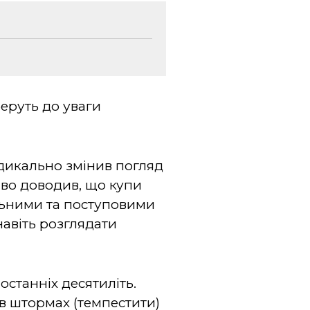
еруть до уваги
адикально змінив погляд
иво доводив, що купи
ільними та поступовими
авіть розглядати
станніх десятиліть.
 в штормах (темпестити)