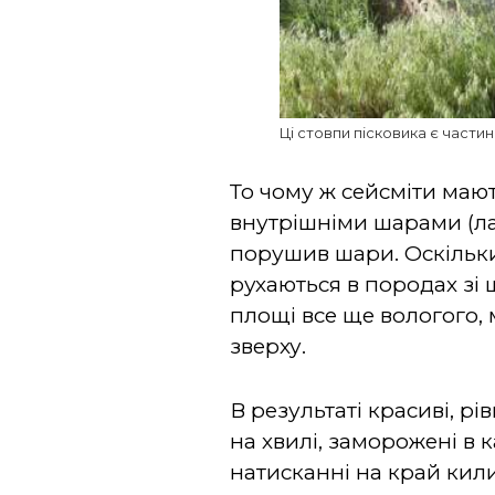
Ці стовпи пісковика є части
То чому ж сейсміти маю
внутрішніми шарами (ла
порушив шари. Оскільк
рухаються в породах зі 
площі все ще вологого, 
зверху.
В результаті красиві, р
на хвилі, заморожені в
натисканні на край кил