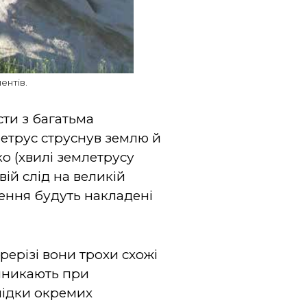
ентів.
сти з багатьма
летрус струснув землю й
 (хвилі землетрусу
ій слід на великій
дення будуть накладені
рерізі вони трохи схожі
виникають при
лідки окремих