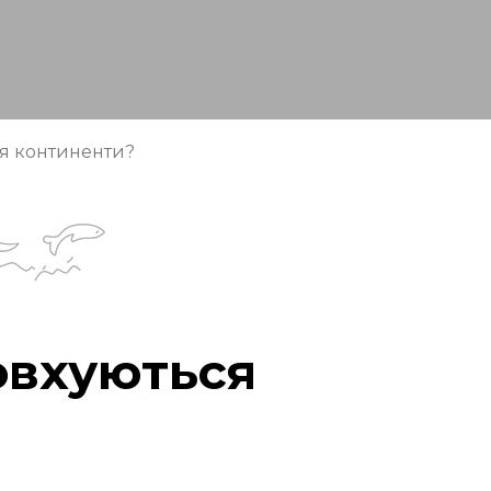
ся континенти?
овхуються