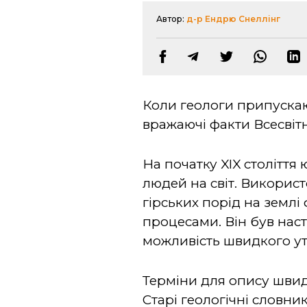
Автор:
д-р Ендрю Снеллінг
Коли геологи припускаю
вражаючі факти Всесвітн
На початку XIX століття
людей на світ. Викорис
гірських порід на земл
процесами. Він був нас
можливість швидкого ут
Терміни для опису швидк
Старі геологічні словни