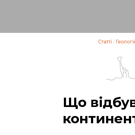
Статті
/
Геологі
Що відбув
континен