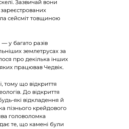
скелі. Зазвичай вони
х зареєстрованих
ила сейсміт товщиною
— у багато разів
льніших землетрусах за
ялося про декілька інших
в яких працював Чедвік.
, тому що відкриття
ологів. До відкриття
будь-які відкладення й
нка пізнього крейдового
лива головоломка
ає те, що камені були