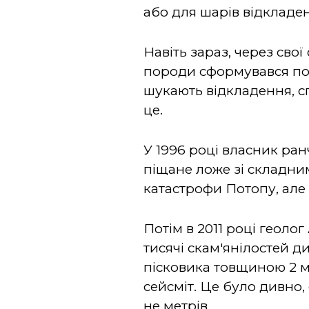
або для шарів відкладен
Навіть зараз, через сво
породи сформувався пов
шукають відкладення, с
це.
У 1996 році власник ра
піщане ложе зі складни
катастрофи Потопу, але 
Потім в 2011 році геоло
тисячі скам'янілостей д
пісковика товщиною 2 м
сейсміт. Це було дивно,
не метрів.