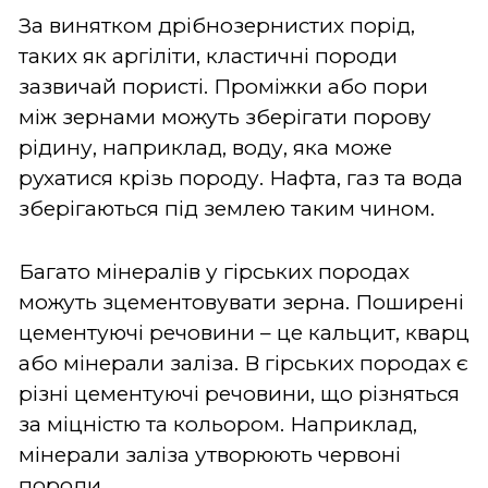
За винятком дрібнозернистих порід,
таких як аргіліти, кластичні породи
зазвичай пористі. Проміжки або пори
між зернами можуть зберігати порову
рідину, наприклад, воду, яка може
рухатися крізь породу. Нафта, газ та вода
зберігаються під землею таким чином.
Багато мінералів у гірських породах
можуть зцементовувати зерна. Поширені
цементуючі речовини – це кальцит, кварц
або мінерали заліза. В гірських породах є
різні цементуючі речовини, що різняться
за міцністю та кольором. Наприклад,
мінерали заліза утворюють червоні
породи.