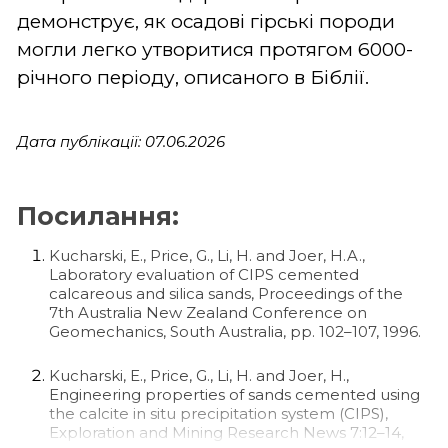
демонструє, як осадові гірські породи
могли легко утворитися протягом 6000-
річного періоду, описаного в Біблії.
Дата публікації: 07.06.2026
Посилання:
Kucharski, E., Price, G., Li, H. and Joer, H.A.,
Laboratory evaluation of CIPS cemented
calcareous and silica sands, Proceedings of the
7th Australia New Zealand Conference on
Geomechanics, South Australia, pp. 102–107, 1996.
Kucharski, E., Price, G., Li, H. and Joer, H.,
Engineering properties of sands cemented using
the calcite in situ precipitation system (CIPS),
Exploration and Mining Research News 7:12–14,