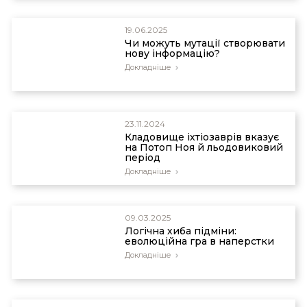
19.06.2025
Чи можуть мутації створювати
нову інформацію?
Докладніше
23.11.2024
Кладовище іхтіозаврів вказує
на Потоп Ноя й льодовиковий
період
Докладніше
09.03.2025
Логічна хиба підміни:
еволюційна гра в наперстки
Докладніше