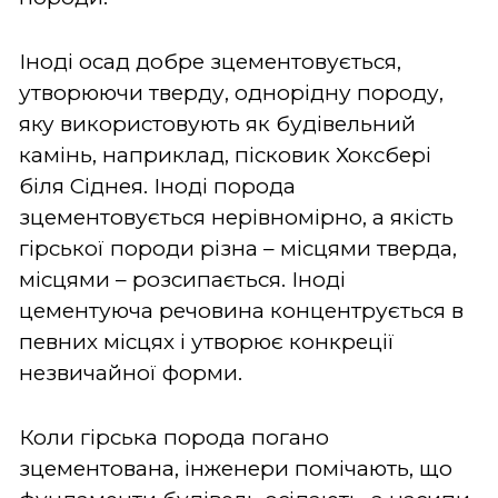
Іноді осад добре зцементовується,
утворюючи тверду, однорідну породу,
яку використовують як будівельний
камінь, наприклад, пісковик Хоксбері
біля Сіднея. Іноді порода
зцементовується нерівномірно, а якість
гірської породи різна – місцями тверда,
місцями – розсипається. Іноді
цементуюча речовина концентрується в
певних місцях і утворює конкреції
незвичайної форми.
Коли гірська порода погано
зцементована, інженери помічають, що