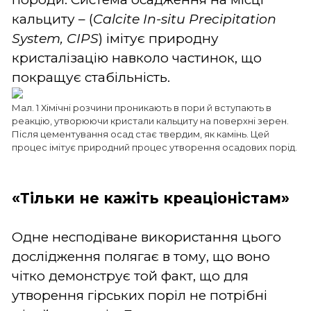
кальциту – (
Calcite In-situ Precipitation
System, CIPS
) імітує природну
кристалізацію навколо частинок, що
покращує стабільність.
Мал. 1 Хімічні розчини проникають в пори й вступають в
реакцію, утворюючи кристали кальциту на поверхні зерен.
Після цементування осад стає твердим, як камінь. Цей
процес імітує природний процес утворення осадових порід.
«Тільки не кажіть креаціоністам»
Одне несподіване використання цього
дослідження полягає в тому, що воно
чітко демонструє той факт, що для
утворення гірських поріл не потрібні