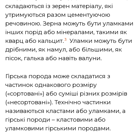
складаються із зерен матеріалу, які
утримуються разом цементуючою
речовиною. Зерна можуть бути уламками
інших порід або мінералами, такими як
3
кварц або кальцит.
Уламки можуть бути
дрібними, як намул, або більшими, як
пісок, галька або навіть валуни.
Гірська порода може складатися з
частинок однакового розміру
(«сортовані») або суміші різних розмірів
(«несортовані»). Технічно частинки
називаються кластами або уламками, а
гірські породи – кластовими або
уламковими гірськими породами.