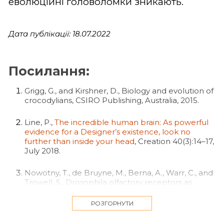
еволюційні головоломки зникають.
Дата публікації: 18.07.2022
Посилання:
Grigg, G., and Kirshner, D., Biology and evolution of
crocodylians, CSIRO Publishing, Australia, 2015.
Line, P.,
The incredible human brain: As powerful
evidence for a Designer’s existence, look no
further than inside your head
, Creation 40(3):14–17,
July 2018.
Nowotny, T., de Bruyne, M., Berna, A., Warr, C., and
Trowell, S., Drosophila olfactory receptors as
classifiers for volatiles from disparate real world
applications, Bioinspiration and Biomimetics
РОЗГОРНУТИ
9:046007, 2014; doi:10.1088/1748-3182/9/4/046007.