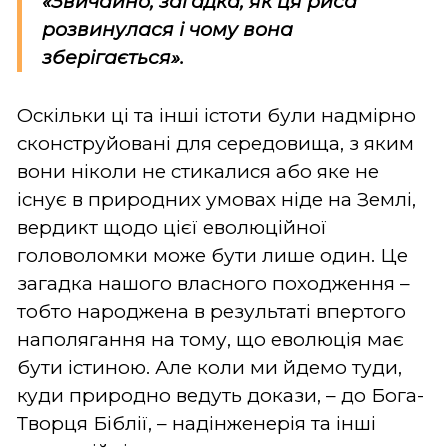
«Звичайно, загадка, як ця риса
розвинулася і чому вона
зберігається».
Оскільки ці та інші істоти були надмірно
сконструйовані для середовища, з яким
вони ніколи не стикалися або яке не
існує в природних умовах ніде на Землі,
вердикт щодо цієї еволюційної
головоломки може бути лише один. Це
загадка нашого власного походження –
тобто народжена в результаті впертого
наполягання на тому, що еволюція має
бути істиною. Але коли ми йдемо туди,
куди природно ведуть докази, – до Бога-
Творця Біблії, – надінженерія та інші