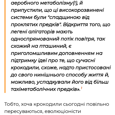
аеробного метаболізму(!), й
припустили, що ці високорозвинені
системи були "спадщиною від
проклятих предків". Відкриття того, що
легені алігаторів мають
односпрямований потік повітря, так
схожий на пташиний, є
приголомшливим доповненням на
підтримку ідеї про те, що сучасні
крокодили, схоже, надто пристосовані
до свого нинішнього способу життя й,
можливо, успадкували його від більш
1
тахіметаболічних предків».
Тобто, хоча крокодили сьогодні повільно
пересуваються, еволюціоністи