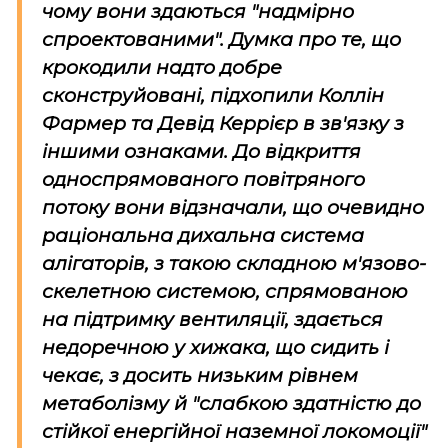
чому вони здаються "надмірно
спроектованими". Думка про те, що
крокодили надто добре
сконструйовані, підхопили Коллін
Фармер та Девід Керрієр в зв'язку з
іншими ознаками. До відкриття
односпрямованого повітряного
потоку вони відзначали, що очевидно
раціональна дихальна система
алігаторів, з такою складною м'язово-
скелетною системою, спрямованою
на підтримку вентиляції, здається
недоречною у хижака, що сидить і
чекає, з досить низьким рівнем
метаболізму й "слабкою здатністю до
стійкої енергійної наземної локомоції"