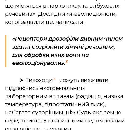
що містяться в наркотиках та вибухових
речовинах. Дослідники-еволюціоністи,
котрі заявили це, написали:
«Рецептори дрозофіли дивним чином
здатні розрізняти хімічні речовини,
для обробки яких вони не
3
еволюціонували».
4
➤ Тихоходи
можуть виживати,
піддаючись екстремальним
лабораторним впливам (радіація, низька
температура, гідростатичний тиск),
набагато суворішим, ніж будь-яке земне
середовище. З класичними недомовками
еволюціоніст зауважив: