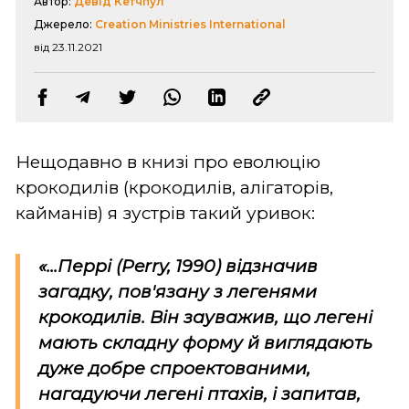
Автор:
Девід Кетчпул
Джерело:
Creation Ministries International
від 23.11.2021
Нещодавно в книзі про еволюцію
крокодилів (крокодилів, алігаторів,
кайманів) я зустрів такий уривок:
«...Перрі (
Perry, 1990
) відзначив
загадку, пов'язану з легенями
крокодилів. Він зауважив, що легені
мають складну форму й виглядають
дуже добре спроектованими,
нагадуючи легені птахів, і запитав,