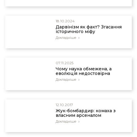
18.10.2024
Дарвінізм як факт? Згасання
історичного міфу
Докладніше
07.11.2025
Чому наука обмежена, а
еволюція недостовірна
Докладніше
12.10.2017
Жук-бомбардир: комаха з
власним арсеналом
Докладніше